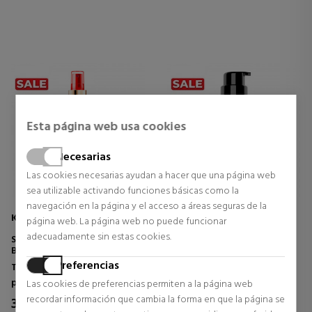
Esta página web usa cookies
Necesarias
Las cookies necesarias ayudan a hacer que una página web
sea utilizable activando funciones básicas como la
navegación en la página y el acceso a áreas seguras de la
KÉRASTASE
LOREAL PROFESSIONNEL
página web. La página web no puede funcionar
adecuadamente sin estas cookies.
SOLEIL HUILE SIRENE ACEITE
METAL DETOX ACEITE
BIFÁSICO PROTECCION SOLAR
CONCENTRADO
Preferencias
Tratamiento Profesional
Tratamiento Profesional
para el pelo
para el pelo
Las cookies de preferencias permiten a la página web
recordar información que cambia la forma en que la página se
33,75 €
26,42 €
27% DTO.
38% DTO.