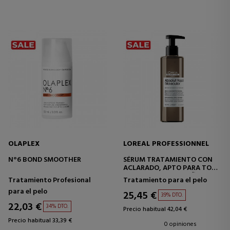
OLAPLEX
LOREAL PROFESSIONNEL
N°6 BOND SMOOTHER
SÉRUM TRATAMIENTO CON
ACLARADO, APTO PARA TODO
TIPO DE CABELLO DAÑADO
Tratamiento Profesional
Tratamiento para el pelo
para el pelo
25,45 €
39% DTO.
22,03 €
34% DTO.
Precio habitual 42,04 €
Precio habitual 33,39 €
0 opiniones