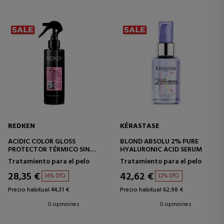
REDKEN
KÉRASTASE
ACIDIC COLOR GLOSS
BLOND ABSOLU 2% PURE
PROTECTOR TÉRMICO SIN
HYALURONIC ACID SERUM
ACLARADO
Tratamiento para el pelo
Tratamiento para el pelo
28,35 €
42,62 €
36% DTO.
32% DTO.
Precio habitual 44,31 €
Precio habitual 62,98 €
0 opiniones
0 opiniones