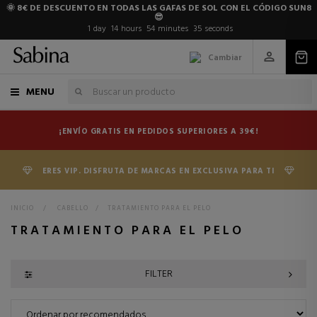
🌞 8€ DE DESCUENTO EN TODAS LAS GAFAS DE SOL CON EL CÓDIGO SUN8
😎
1
day
14
hours
54
minutes
34
seconds
Cambiar
MENU
¡ENVÍO GRATIS EN PEDIDOS SUPERIORES A 39€!
ERES VIP. DISFRUTA DE MARCAS EN EXCLUSIVA PARA TI
INICIO
>
CABELLO
>
TRATAMIENTO PARA EL PELO
TRATAMIENTO PARA EL PELO
FILTER