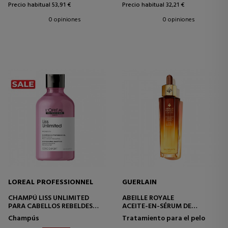
Precio habitual 53,91 €
Precio habitual 32,21 €
0 opiniones
0 opiniones
LOREAL PROFESSIONNEL
GUERLAIN
CHAMPÚ LISS UNLIMITED
ABEILLE ROYALE
PARA CABELLOS REBELDES
ACEITE-EN-SÉRUM DE
ENCRESPADOS
JUVENTUD CUERO
Champús
Tratamiento para el pelo
CABELLUDO Y CABELLO