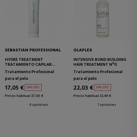
SEBASTIAN PROFESSIONAL
OLAPLEX
HYDRE TREATMENT
INTENSIVE BOND BUILDING
TRATAMIENTO CAPILAR
HAIR TREATMENT Nº0
MASCARILLA REPARADORA Y
Tratamiento Profesional
Tratamiento Profesional
FORTALECEDORA
para el pelo
para el pelo
17,05 €
22,03 €
54% DTO.
34% DTO.
Precio habitual 37,00 €
Precio habitual 33,44 €
4 opiniones
1 opiniones