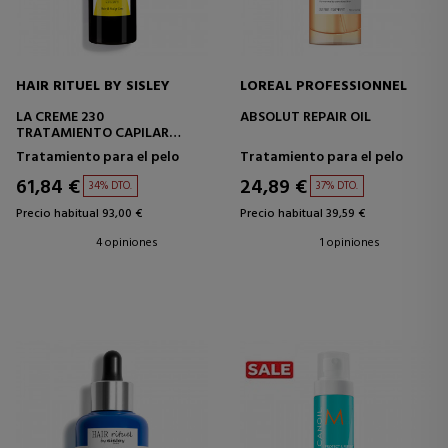
HAIR RITUEL BY SISLEY
LOREAL PROFESSIONNEL
LA CREME 230
ABSOLUT REPAIR OIL
TRATAMIENTO CAPILAR
REPARADOR
Tratamiento para el pelo
Tratamiento para el pelo
61,84 €
24,89 €
34% DTO.
37% DTO.
Precio habitual 93,00 €
Precio habitual 39,59 €
4 opiniones
1 opiniones