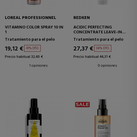
LOREAL PROFESSIONNEL
REDKEN
VITAMINO COLOR SPRAY 10 IN
ACIDIC PERFECTING
1
CONCENTRATE LEAVE-IN
TREATMENT
Tratamiento para el pelo
Tratamiento para el pelo
19,12 €
27,37 €
41% DTO.
38% DTO.
Precio habitual 32,40 €
Precio habitual 44,31 €
1 opiniones
0 opiniones