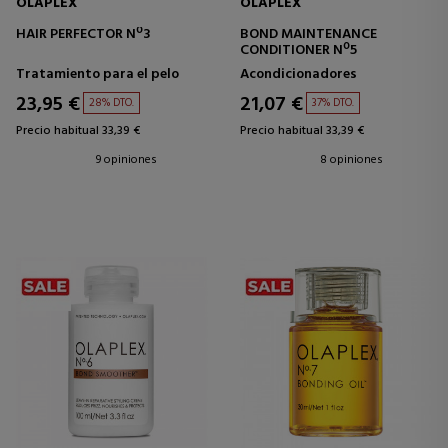
OLAPLEX
OLAPLEX
HAIR PERFECTOR Nº3
BOND MAINTENANCE
CONDITIONER Nº5
Tratamiento para el pelo
Acondicionadores
23,95 €
21,07 €
28% DTO.
37% DTO.
Precio habitual 33,39 €
Precio habitual 33,39 €
9 opiniones
8 opiniones