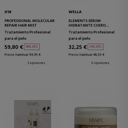
K18
WELLA
PROFESSIONAL MOLECULAR
ELEMENTS SÉRUM
REPAIR HAIR MIST
HIDRATANTE CUERO
CABELLUDO
Tratamiento Profesional
Tratamiento Profesional
para el pelo
para el pelo
59,80 €
32,25 €
40% DTO.
34% DTO.
Precio habitual 99,95 €
Precio habitual 48,50 €
3 opiniones
0 opiniones