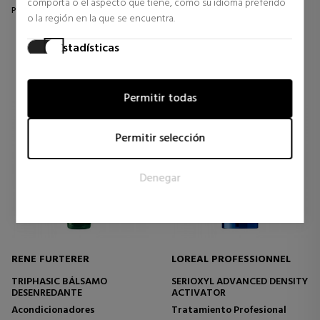
comporta o el aspecto que tiene, como su idioma preferido
Precio habitual 45,97 €
Precio habitual 42,80 €
o la región en la que se encuentra.
0 opiniones
0 opiniones
Estadísticas
Las cookies estadísticas ayudan a los propietarios de páginas
web a comprender cómo interactúan los visitantes con las
Permitir todas
páginas web reuniendo y proporcionando información de
forma anónima.
Permitir selección
Marketing
Las cookies de marketing se utilizan para rastrear a los
Denegar
visitantes en las páginas web. La intención es mostrar
anuncios relevantes y atractivos para el usuario individual, y
por lo tanto, más valiosos para los editores y los anunciantes
externos.
RENE FURTERER
LOREAL PROFESSIONNEL
TRIPHASIC BÁLSAMO
SERIOXYL ADVANCED DENSITY
DESENREDANTE
ACTIVATOR
Acondicionadores
Tratamiento Profesional