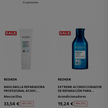
0 opiniones
REDKEN
REDKEN
MASCARILLA REPARADORA
EXTREME ACONDICIONADOR
PROFESIONAL ACIDIC
DE REPARACIÓN PARA
BONDING CONCENTRATE
CABELLO DAÑADO
Mascarillas
Acondicionadores
33,54 €
19,24 €
38% DTO.
40% DTO.