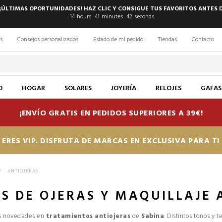
 ¡ÚLTIMAS OPORTUNIDADES! HAZ CLIC Y CONSIGUE TUS FAVORITOS ANTES 
14
hours
41
minutes
41
seconds
s
Consejos personalizados
Estado de mi pedido
Tiendas
Contacto
O
HOGAR
SOLARES
JOYERÍA
RELOJES
GAFAS
¡ENVÍO GRATIS EN PEDIDOS SUPERIORES A 39€!
ERES VIP. DISFRUTA DE MARCAS EN EXCLUSIVA PARA T
>
ANTIOJERAS
S DE OJERAS Y MAQUILLAJE 
as novedades en
tratamientos antiojeras
de
Sabina
. Distintos tonos y t