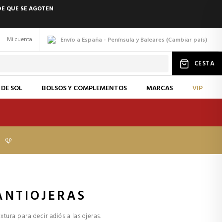
DE QUE SE AGOTEN
Mi cuenta
Envío a España - Península y Baleares
(
Cambiar
país
)
CESTA
 DE SOL
BOLSOS Y COMPLEMENTOS
MARCAS
VIP
I
ANTIOJERAS
extura para decir adiós a las ojeras.