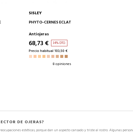
SISLEY
AÑADIR A LA CESTA
E
PHYTO-CERNES ECLAT
Antiojeras
68,73 €
34% DTO.
Precio habitual 103,50 €
8 opiniones
RECTOR DE OJERAS?
preocupaciones estéticas
, porque dan un
aspecto cansado y triste al rostro
. Algunas person