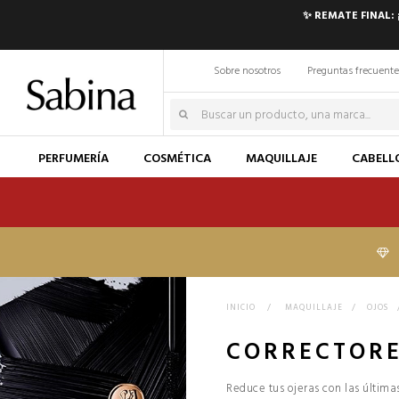
✨ REMATE FINAL:
Sobre nosotros
Preguntas frecuente
PERFUMERÍA
COSMÉTICA
MAQUILLAJE
CABELL
INICIO
>
MAQUILLAJE
>
OJOS
CORRECTORE
Reduce tus ojeras con las últim