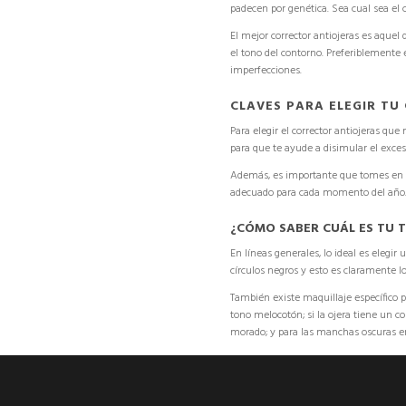
padecen por genética. Sea cual sea el 
El
mejor corrector antiojeras
es aquel 
el tono del contorno. Preferiblemente
imperfecciones
.
CLAVES PARA ELEGIR TU
Para
elegir el corrector antiojeras que
para que te ayude a disimular el exceso
Además, es importante que tomes en cu
adecuado para cada momento del año
¿CÓMO SABER CUÁL ES TU 
En líneas generales, lo ideal es elegir
círculos negros y esto es claramente l
También existe
maquillaje específico 
tono melocotón
; si la ojera tiene un 
morado
; y para las manchas oscuras e