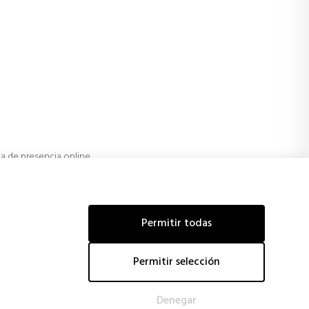
ia de presencia online
ad online mediante estrategias de posicionamiento y campañas
line.
ividad de mercados internacionales.
Permitir todas
Permitir selección
Denegar