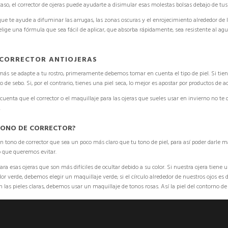
caso, el
corrector de ojeras puede ayudarte a disimular
esas molestas bolsas debajo de tus 
que te ayude a difuminar las arrugas, las zonas oscuras y el enrojecimiento alrededor de l
 elige una
fórmula que sea fácil de aplicar,
que absorba rápidamente, sea resistente al agua
 CORRECTOR ANTIOJERAS
 más se adapte a tu rostro
, primeramente debemos tomar en cuenta el tipo de piel. Si tie
 de sebo. Si, por el contrario, tienes una
piel seca
, lo mejor es apostar por productos de 
enta que el corrector o el maquillaje para las ojeras que sueles usar en invierno
no te 
.
TONO DE CORRECTOR?
 un
tono de corrector que sea un poco más claro
que tu tono de piel, para así poder darle m
o que queremos evitar.
para esas ojeras
que son más difíciles de ocultar debido a su color. Si nuestra ojera ti
color verde, debemos elegir un
maquillaje verde
; si el círculo alrededor de nuestros ojos e
n las pieles claras, debemos usar un
maquillaje de tonos rosas
. Así la piel del contorno d