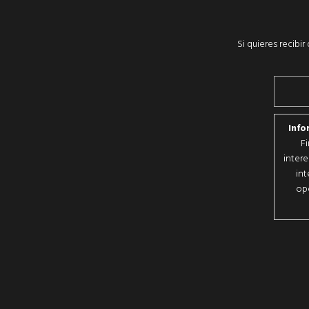
Si quieres recibi
Info
F
intere
int
opo