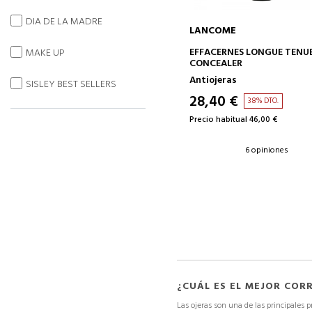
DIA DE LA MADRE
LANCOME
AÑADIR A LA CESTA
EFFACERNES LONGUE TENU
MAKE UP
CONCEALER
Antiojeras
SISLEY BEST SELLERS
28,40 €
38% DTO.
Precio habitual 46,00 €
6 opiniones
¿CUÁL ES EL MEJOR COR
Las ojeras son una de las
principales 