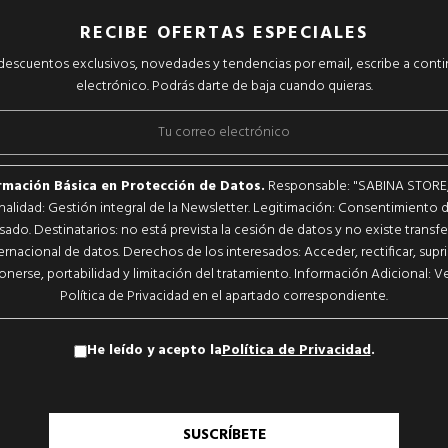
RECIBE OFERTAS ESPECIALES
r descuentos exclusivos, novedades y tendencias por email, escribe a cont
electrónico. Podrás darte de baja cuando quieras.
rmación Básica en Protección de Datos.
Responsable: "SABINA STORE, S
inalidad: Gestión integral de la Newsletter. Legitimación: Consentimiento d
sado. Destinatarios: no está prevista la cesión de datos y no existe transf
ernacional de datos. Derechos de los interesados: Acceder, rectificar, supri
nerse, portabilidad y limitación del tratamiento. Información Adicional: Ve
Política de Privacidad en el apartado correspondiente.
He leído y acepto la
Política de Privacidad
.
SUSCRÍBETE