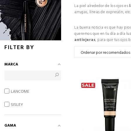
La piel alrededor de los ojos es
l
arrugas, líneas de expresión, e
La buena noticia es que hay pr
queremos que en tu día a día lu
antiojeras
, para que tus ojos br
FILTER BY
MARCA
LANCOME
SISLEY
GAMA