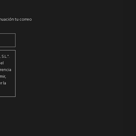
inuación tu correo
.L.".
el
erencia
mir,
r la