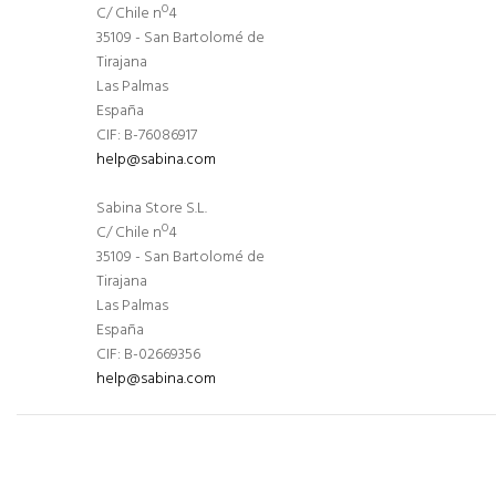
C/ Chile nº4
35109 - San Bartolomé de
Tirajana
Las Palmas
España
CIF: B-76086917
help@sabina.com
Sabina Store S.L.
C/ Chile nº4
35109 - San Bartolomé de
Tirajana
Las Palmas
España
CIF: B-02669356
help@sabina.com