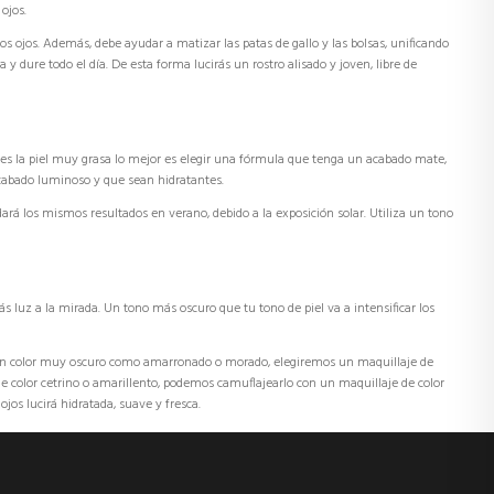
ojos.
os ojos. Además, debe ayudar a matizar las patas de gallo y las bolsas, unificando
 y dure todo el día. De esta forma lucirás un
rostro alisado y joven, libre de
nes la
piel muy grasa
lo mejor es elegir una fórmula que tenga un acabado mate,
acabado luminoso y que sean hidratantes.
dará los mismos resultados en verano
, debido a la exposición solar.
Utiliza un tono
ás luz a la mirada. Un tono más oscuro que tu tono de piel va a intensificar los
ene un color muy oscuro como amarronado o morado, elegiremos un maquillaje de
s de color cetrino o amarillento, podemos camuflajearlo con un
maquillaje de color
e ojos lucirá hidratada, suave y fresca.