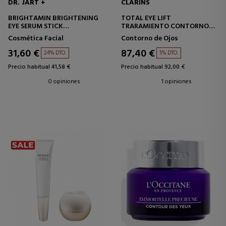
DR. JART +
CLARINS
BRIGHTAMIN BRIGHTENING
TOTAL EYE LIFT
EYE SERUM STICK
TRARAMIENTO CONTORNO
TRATAMIENTO ANTI OJERAS Y
DE OJOS
Cosmética Facial
Contorno de Ojos
BOLSAS DE OJOS
31,60 €
87,40 €
24% DTO.
5% DTO.
Precio habitual 41,58 €
Precio habitual 92,00 €
0 opiniones
1 opiniones