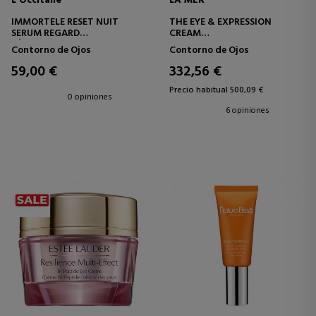
L'Occitane
LA MER
IMMORTELE RESET NUIT
THE EYE & EXPRESSION
SERUM REGARD
CREAM
SÉRUM CONTORNO DE OJOS
CONTORNO DE OJOS Y LABIOS
Contorno de Ojos
Contorno de Ojos
59,00 €
332,56 €
Precio habitual 500,09 €
0 opiniones
6 opiniones