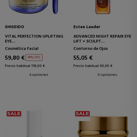
SHISEIDO
Estee Lauder
VITAL PERFECTION UPLIFTING
ADVANCED NIGHT REPAIR EYE
EYE
LIFT + SCULPT
CREMA CONTORNO DE OJOS
TRATAMIENTO REAFIRMANTE
Cosmética Facial
Contorno de Ojos
CONTORNO DE OJOS
59,80 €
55,05 €
49% DTO.
Precio habitual 118,00 €
Precio habitual 90,00 €
6 opiniones
0 opiniones