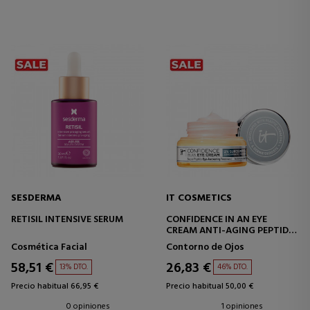
SESDERMA
IT COSMETICS
RETISIL INTENSIVE SERUM
CONFIDENCE IN AN EYE
CREAM ANTI-AGING PEPTIDE
EYE CREAM
Cosmética Facial
Contorno de Ojos
58,51 €
26,83 €
13% DTO.
46% DTO.
Precio habitual 66,95 €
Precio habitual 50,00 €
0 opiniones
1 opiniones