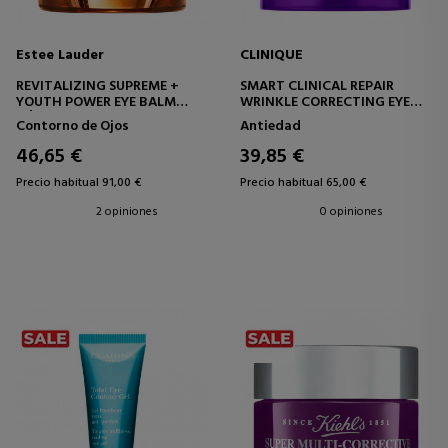
Estee Lauder
CLINIQUE
REVITALIZING SUPREME +
SMART CLINICAL REPAIR
YOUTH POWER EYE BALM
WRINKLE CORRECTING EYE
BÁLSAMO CONTORNO DE
CREAM
Contorno de Ojos
Antiedad
OJOS REVITALIZANTE
CREMA CONTORNO DE OJOS
REPARADORA
46,65 €
39,85 €
Precio habitual 91,00 €
Precio habitual 65,00 €
2 opiniones
0 opiniones