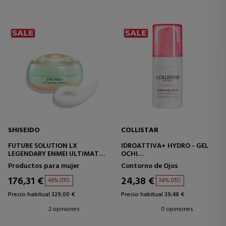
SHISEIDO
COLLISTAR
FUTURE SOLUTION LX
IDROATTIVA+ HYDRO - GEL
LEGENDARY ENMEI ULTIMATE
OCHI
RADIANCE EYE CREAM
HIDROGEL OJOS
Productos para mujer
Contorno de Ojos
CREMA CONTORNO DE OJOS
176,31 €
24,38 €
46% DTO.
38% DTO.
Precio habitual 329,00 €
Precio habitual 39,48 €
2 opiniones
0 opiniones