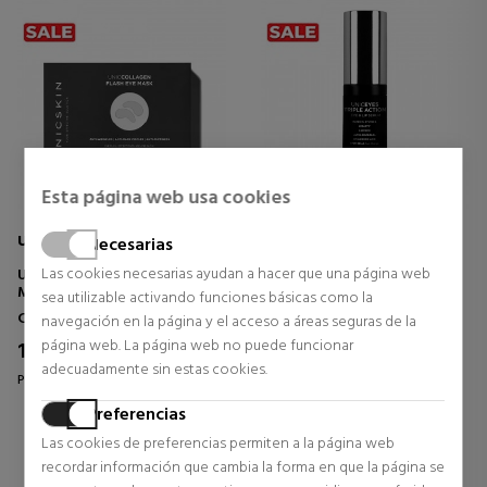
Esta página web usa cookies
UNICSKIN
UNICSKIN
Necesarias
Las cookies necesarias ayudan a hacer que una página web
UNICCOLLAGEN EYE FLASH
UNIC EYES & LIPS TRIPLE
MASK
ACTION
sea utilizable activando funciones básicas como la
TRATAMIENTO CONTORNO
TRATAMIENDO CONTORNO
Contorno de Ojos
Contorno de Ojos
navegación en la página y el acceso a áreas seguras de la
DE OJOS
OJOS Y LABIOS
página web. La página web no puede funcionar
15,39 €
56,86 €
14% DTO.
14% DTO.
adecuadamente sin estas cookies.
Precio habitual 18,00 €
Precio habitual 66,50 €
2 opiniones
2 opiniones
Preferencias
Las cookies de preferencias permiten a la página web
recordar información que cambia la forma en que la página se