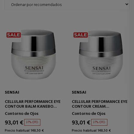
SENSAI
SENSAI
CELLULAR PERFORMANCE EYE
CELLULAR PERFORMANCE EYE
CONTOUR BALM KANEBO
CONTOUR CREAM
BÁLSAMO CONTORNO DE
CREMA CONTORNO DE OJOS
Contorno de Ojos
Contorno de Ojos
OJOS
93,01 €
93,01 €
37% DTO.
37% DTO.
Precio habitual 148,50 €
Precio habitual 148,50 €