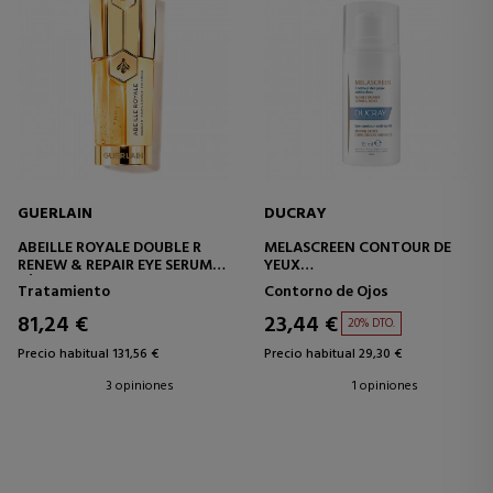
GUERLAIN
DUCRAY
ABEILLE ROYALE DOUBLE R
MELASCREEN CONTOUR DE
RENEW & REPAIR EYE SERUM
YEUX
SÉRUM REPARADOR Y
CONTORNO DE OJOS
Tratamiento
Contorno de Ojos
RENOVADOR
ANTIMANCHAS
81,24 €
23,44 €
20% DTO.
Precio habitual 131,56 €
Precio habitual 29,30 €
3 opiniones
1 opiniones