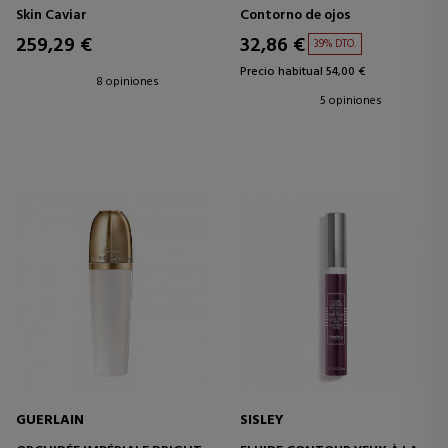
OJOS REAFIRMANTE
TRATAMIENTO CONTORNO
Skin Caviar
Contorno de ojos
DE OJOS
259,29 €
32,86 €
39% DTO.
Precio habitual 54,00 €
8 opiniones
5 opiniones
GUERLAIN
SISLEY