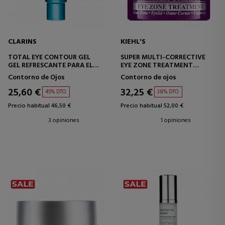
CLARINS
KIEHL'S
TOTAL EYE CONTOUR GEL
SUPER MULTI-CORRECTIVE
GEL REFRESCANTE PARA EL
EYE ZONE TREATMENT
CONTORNO DE OJOS
TRATAMIENTO CORRECTIVO
Contorno de Ojos
Contorno de ojos
CONTORNO DE OJOS
25,60 €
32,25 €
45% DTO.
38% DTO.
Precio habitual 46,50 €
Precio habitual 52,00 €
3 opiniones
1 opiniones