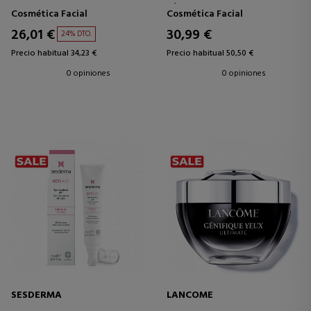
CREMA CONTORNO DE OJOS
SÉRUM CONTORNO DE OJOS
Cosmética Facial
Cosmética Facial
26,01 €
30,99 €
24% DTO.
Precio habitual 34,23 €
Precio habitual 50,50 €
0 opiniones
0 opiniones
SESDERMA
LANCOME