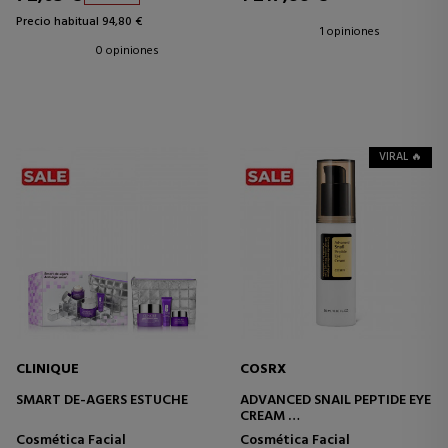
Precio habitual 94,80 €
1 opiniones
0 opiniones
VIRAL 🔥
CLINIQUE
COSRX
SMART DE-AGERS ESTUCHE
ADVANCED SNAIL PEPTIDE EYE
CREAM
CREMA CONTORNO DE OJOS
Cosmética Facial
Cosmética Facial