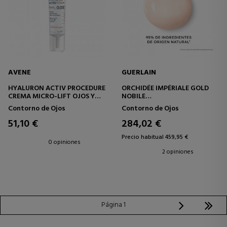
AVENE
GUERLAIN
HYALURON ACTIV PROCEDURE
ORCHIDÉE IMPÉRIALE GOLD
CREMA MICRO-LIFT OJOS Y
NOBILE
LABIOS - 0,05% RETINAL
TRATAMIENTO ANTIEDAD Y
Contorno de Ojos
Contorno de Ojos
LUMINOSIDAD COMPLETO
PARA LOS OJOS
51,10 €
284,02 €
Precio habitual 459,95 €
0 opiniones
2 opiniones
Página 1