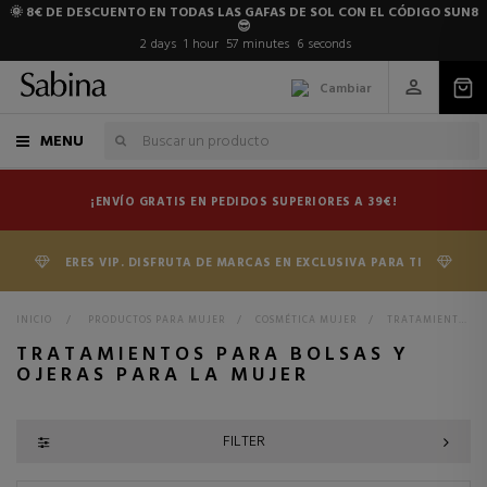
🌞 8€ DE DESCUENTO EN TODAS LAS GAFAS DE SOL CON EL CÓDIGO SUN8
😎
2
days
1
hour
57
minutes
4
seconds
Cambiar
MENU
¡ENVÍO GRATIS EN PEDIDOS SUPERIORES A 39€!
ERES VIP. DISFRUTA DE MARCAS EN EXCLUSIVA PARA TI
INICIO
>
PRODUCTOS PARA MUJER
>
COSMÉTICA MUJER
>
TRATAMIENTOS MUJER
TRATAMIENTOS PARA BOLSAS Y
OJERAS PARA LA MUJER
FILTER