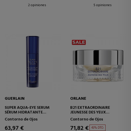
2 opiniones
5 opiniones
GUERLAIN
ORLANE
SUPER AQUA-EYE SERUM
B21 EXTRAORDINAIRE
SÉRUM HIDRATANTE
JEUNESSE DES YEUX
CONTORNO DE OJOS
CONTORNO DE OJOS
Contorno de Ojos
Contorno de Ojos
63,97 €
71,82 €
43% DTO.