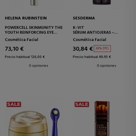
HELENA RUBINSTEIN
SESDERMA
POWERCELL SKINMUNITY THE
K-VIT
YOUTH REINFORCING EYE
SÉRUM ANTIOJERAS –
CARE
REVITALIZANTE
Cosmética Facial
Cosmética Facial
TRATAMIENTO CONTORNO
DE OJOS
73,10 €
30,84 €
38% DTO.
Precio habitual 126,00 €
Precio habitual 49,95 €
0 opiniones
0 opiniones