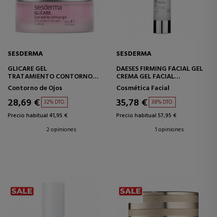
SESDERMA
SESDERMA
GLICARE GEL
DAESES FIRMING FACIAL GEL
TRATAMIENTO CONTORNO
CREMA GEL FACIAL
DE OJOS Y LABIOS
REAFIRMANTE
Contorno de Ojos
Cosmética Facial
28,69 €
35,78 €
32% DTO.
38% DTO.
Precio habitual 41,95 €
Precio habitual 57,95 €
2 opiniones
1 opiniones