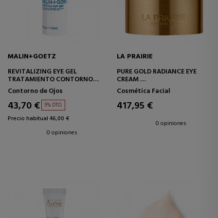
MALIN+GOETZ
LA PRAIRIE
REVITALIZING EYE GEL
PURE GOLD RADIANCE EYE
TRATAMIENTO CONTORNO
CREAM
DE OJOS
CREMA REVITALIZANTE
Contorno de Ojos
Cosmética Facial
CONTORNO DE OJOS
43,70 €
417,95 €
5% DTO.
Precio habitual 46,00 €
0 opiniones
0 opiniones