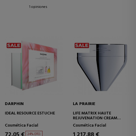
1 opiniones
DARPHIN
LA PRAIRIE
IDEAL RESOURCE ESTUCHE
LIFE MATRIX HAUTE
REJUVENATION CREAM
CREMA FACIAL PARA LA
Cosmética Facial
Cosmética Facial
LONGEVIDAD DE LA
JUVENTUD
72,05 €
1 217,88 €
24% DTO.