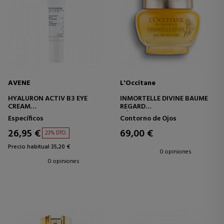
AVENE
L'Occitane
HYALURON ACTIV B3 EYE
INMORTELLE DIVINE BAUME
CREAM
REGARD
CUIDADO DE OJOS TRIPLE
BÁLSAMO CONTORNO DE
Específicos
Contorno de Ojos
CORRECCIÓN
OJOS
26,95 €
69,00 €
23% DTO.
Precio habitual 35,20 €
0 opiniones
0 opiniones