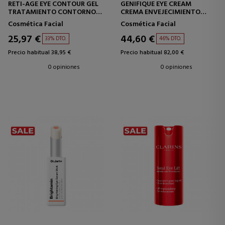
RETI-AGE EYE CONTOUR GEL
GENIFIQUE EYE CREAM
TRATAMIENTO CONTORNO
CREMA ENVEJECIMIENTO
OJOS
CONTORNO DE OJOS
Cosmética Facial
Cosmética Facial
25,97 €
44,60 €
33% DTO.
46% DTO.
Precio habitual 38,95 €
Precio habitual 82,00 €
0 opiniones
0 opiniones