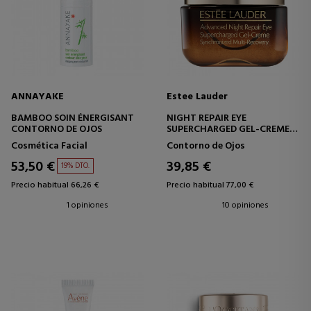
ANNAYAKE
Estee Lauder
BAMBOO SOIN ÉNERGISANT
NIGHT REPAIR EYE
CONTORNO DE OJOS
SUPERCHARGED GEL-CREME
CONTORNO DE OJOS
Cosmética Facial
Contorno de Ojos
ADVANCED
53,50 €
39,85 €
19% DTO.
Precio habitual 66,26 €
Precio habitual 77,00 €
1 opiniones
10 opiniones