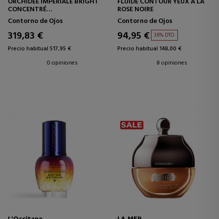
ORCHIDÉE IMPÉRIALE BRIGHT
FLUIDE CONTOUR YEUX À LA
CONCENTRÉ
ROSE NOIRE
CONCENTRADO ANTIEDAD -
Contorno de Ojos
Contorno de Ojos
ANTIARRRUGAS
319,83 €
94,95 €
36% DTO.
Precio habitual 517,95 €
Precio habitual 148,00 €
0 opiniones
8 opiniones