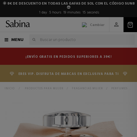
🌞 8€ DE DESCUENTO EN TODAS LAS GAFAS DE SOL CON EL CÓDIGO SUN8
😎
1
day
5
hours
19
minutes
15
seconds
Cambiar
MENU
¡ENVÍO GRATIS EN PEDIDOS SUPERIORES A 39€!
ERES VIP. DISFRUTA DE MARCAS EN EXCLUSIVA PARA TI
INICIO
>
PRODUCTOS PARA MUJER
>
FRAGANCIAS MUJER
>
PERFUMES MUJER