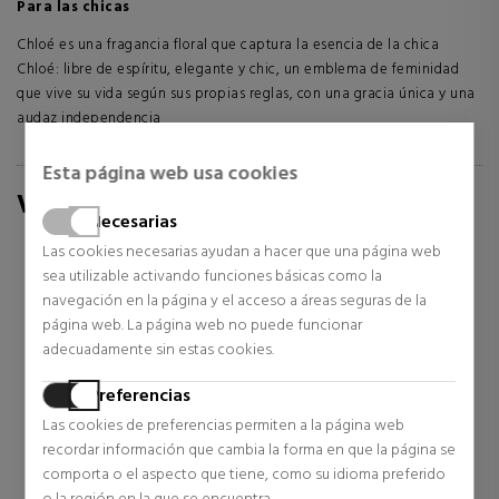
Para las chicas
Chloé es una fragancia floral que captura la esencia de la chica
Chloé: libre de espíritu, elegante y chic, un emblema de feminidad
que vive su vida según sus propias reglas, con una gracia única y una
audaz independencia
Esta página web usa cookies
VALORACIÓN A SABINA.COM/ES
Necesarias
4.81
/
5.00
Las cookies necesarias ayudan a hacer que una página web
sea utilizable activando funciones básicas como la
navegación en la página y el acceso a áreas seguras de la
página web. La página web no puede funcionar
Excelente
adecuadamente sin estas cookies.
1.359 valoraciones en los últimos 12 meses
Preferencias
5 estrellas
87
%
Las cookies de preferencias permiten a la página web
4 estrellas
11
%
recordar información que cambia la forma en que la página se
3 estrellas
1
%
comporta o el aspecto que tiene, como su idioma preferido
2 estrellas
< 1
%