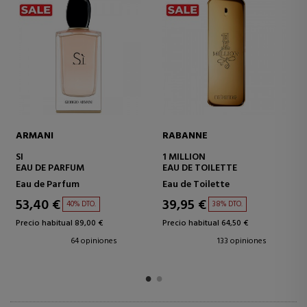
LANCOME
JEAN PAUL GAULTIER
LA VIE EST BELLE EAU DE
LE MALE
PARFUM
EAU DE TOILETTE
Eau de Parfum
Eau de Toilette
47,23 €
40,52 €
48% DTO.
43% DTO.
Precio habitual 90,00 €
Precio habitual 71,00 €
84 opiniones
181 opiniones