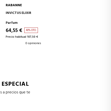
RABANNE
AÑADIR A LA CESTA
INVICTUS ELIXIR
Parfum
64,55 €
40% DTO.
Precio habitual 107,50 €
0 opiniones
 ESPECIAL
s a precios que te