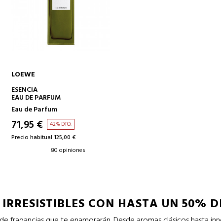
LOEWE
AÑADIR A LA CESTA
ESENCIA
EAU DE PARFUM
Eau de Parfum
71,95 €
42% DTO.
Precio habitual 125,00 €
80 opiniones
IRRESISTIBLES CON HASTA UN 50% 
de fragancias que te enamorarán. Desde aromas clásicos hasta in