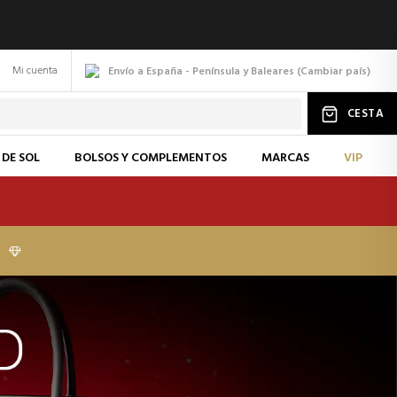
Mi cuenta
Envío a España - Península y Baleares
(
Cambiar
país
)
CESTA
 DE SOL
BOLSOS Y COMPLEMENTOS
MARCAS
VIP
I