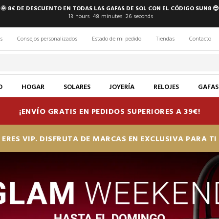
🌞 8€ DE DESCUENTO EN TODAS LAS GAFAS DE SOL CON EL CÓDIGO SUN8 😎
13
hours
48
minutes
25
seconds
s
Consejos personalizados
Estado de mi pedido
Tiendas
Contacto
O
HOGAR
SOLARES
JOYERÍA
RELOJES
GAFAS
¡ENVÍO GRATIS EN PEDIDOS SUPERIORES A 39€!
ERES VIP. DISFRUTA DE MARCAS EN EXCLUSIVA PARA T