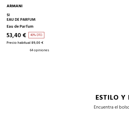
ARMANI
AÑADIR A LA CESTA
SI
EAU DE PARFUM
Eau de Parfum
53,40 €
40% DTO.
Precio habitual 89,00 €
64 opiniones
ESTILO Y
Encuentra el bols