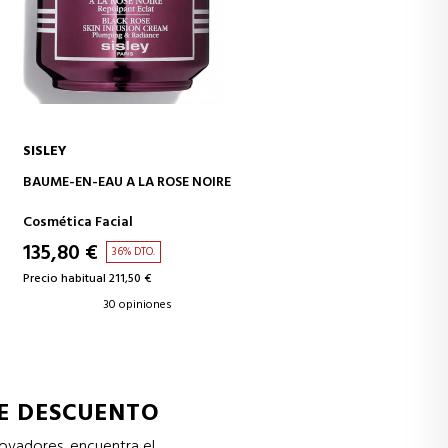
SISLEY
AÑADIR A LA CESTA
BAUME-EN-EAU A LA ROSE NOIRE
Cosmética Facial
135,80 €
36% DTO.
Precio habitual 211,50 €
30 opiniones
DE DESCUENTO
novadores, encuentra el