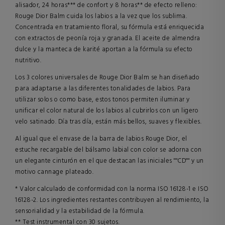
alisador, 24 horas*** de confort y 8 horas** de efecto relleno:
Rouge Dior Balm cuida los labios a la vez que los sublima.
Concentrada en tratamiento floral, su fórmula está enriquecida
con extractos de peonía roja y granada. El aceite de almendra
dulce y la manteca de karité aportan a la fórmula su efecto
nutritivo.
Los 3 colores universales de Rouge Dior Balm se han diseñado
para adaptarse a las diferentes tonalidades de labios. Para
utilizar solos o como base, estos tonos permiten iluminar y
unificar el color natural de los labios al cubrirlos con un ligero
velo satinado. Día tras día, están más bellos, suaves y flexibles.
Al igual que el envase de la barra de labios Rouge Dior, el
estuche recargable del bálsamo labial con color se adorna con
un elegante cinturón en el que destacan las iniciales ""CD"" y un
motivo cannage plateado.
* Valor calculado de conformidad con la norma ISO 16128-1 e ISO
16128-2. Los ingredientes restantes contribuyen al rendimiento, la
sensorialidad y la estabilidad de la fórmula.
** Test instrumental con 30 sujetos.