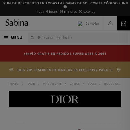
🌞 8€ DE DESCUENTO EN TODAS LAS GAFAS DE SOL CON EL CÓDIGO SUN8
😎
1
day
6
hours
36
minutes
29
seconds
Cambiar
MENU
¡ENVÍO GRATIS EN PEDIDOS SUPERIORES A 39€!
ERES VIP. DISFRUTA DE MARCAS EN EXCLUSIVA PARA TI
INICIO
>
DIOR
>
MAQUILLAJE
>
LABIOS
>
GLOSS
>
ROUGE DIOR BALM BÁLSAMO DE LABIOS UNIVERSAL - 95 % DE INGREDIENTES DE ORIGEN NATURAL - TRATAMIENTO FLORAL HIDRATANTE - RECARGABL