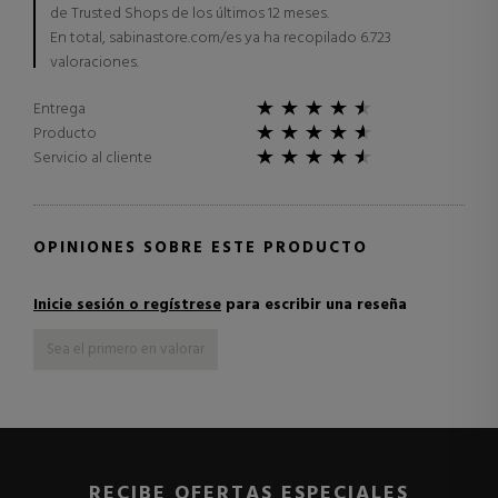
de Trusted Shops de los últimos 12 meses.
En total, sabinastore.com/es ya ha recopilado 6.723
valoraciones.
Entrega
Producto
Servicio al cliente
OPINIONES SOBRE ESTE PRODUCTO
Inicie sesión o regístrese
para escribir una reseña
Sea el primero en valorar
RECIBE OFERTAS ESPECIALES