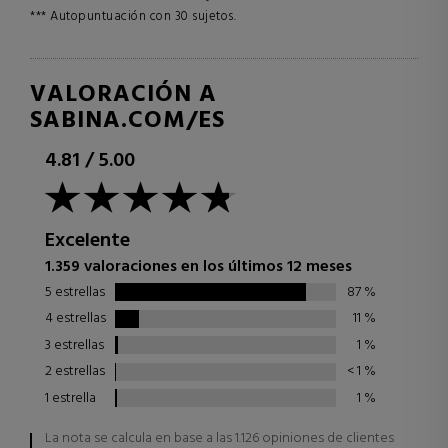
*** Autopuntuación con 30 sujetos.
VALORACIÓN A
SABINA.COM/ES
4.81
/
5.00
Excelente
1.359 valoraciones en los últimos 12 meses
5 estrellas
87
%
4 estrellas
11
%
3 estrellas
1
%
2 estrellas
< 1
%
1 estrella
1
%
La nota se calcula en base a las 1.126 opiniones de clientes