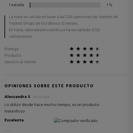
1 estrella
1
%
La nota se calcula en base a las 1.126 opiniones de clientes de
Trusted Shops de los últimos 12 meses.
En total, sabinastore.com/es ya ha recopilado 6.723
valoraciones.
Entrega
Producto
Servicio al cliente
OPINIONES SOBRE ESTE PRODUCTO
Alessandra S
08-02-2025
Lo utilizo desde hace mucho tiempo, es un producto
maravilloso
Excelente
Comprador verificado