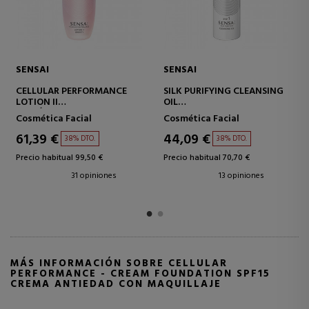
SENSAI
SISLEY
HIGHLIGHTING CONCEALER
SOIN VELOURS AUX FLEURS
BASE DE MAQUILLAJE
DE SAFRAN
ILUMINADORA
Correctores
Cosmética Facial
33,51 €
140,32 €
37% DTO.
34% DTO.
Precio habitual 53,50 €
Precio habitual 214,00 €
1 opiniones
12 opiniones
MÁS INFORMACIÓN SOBRE CELLULAR
PERFORMANCE - CREAM FOUNDATION SPF15
CREMA ANTIEDAD CON MAQUILLAJE