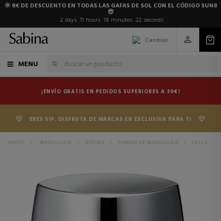
🌞 8€ DE DESCUENTO EN TODAS LAS GAFAS DE SOL CON EL CÓDIGO SUN8
😎
2
days
11
hours
18
minutes
22
seconds
Cambiar
MENU
¡ENVÍO GRATIS EN PEDIDOS SUPERIORES A 39€!
ERES VIP. DISFRUTA DE MARCAS EN EXCLUSIVA PARA TI
INICIO
>
MAQUILLAJE
>
ROSTRO
>
FONDOS DE MAQUILLAJE
>
CELLULAR PERFORMANCE - CREAM FOUNDATION SPF15 CREMA ANTIEDAD CON MAQUILLAJE