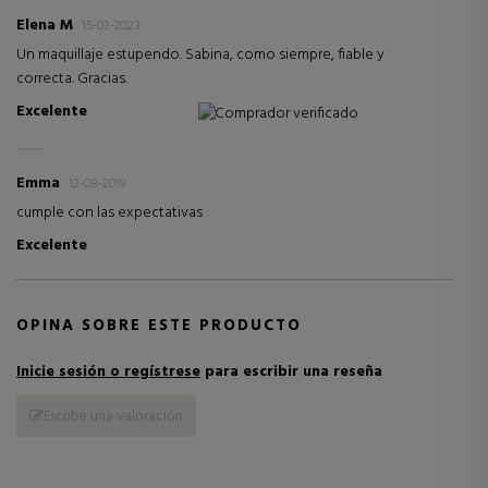
Elena M
15-03-2023
Un maquillaje estupendo. Sabina, como siempre, fiable y
correcta. Gracias.
Excelente
Comprador verificado
Emma
12-08-2019
cumple con las expectativas
Excelente
OPINA SOBRE ESTE PRODUCTO
Inicie sesión o regístrese
para escribir una reseña
Escribe una valoración