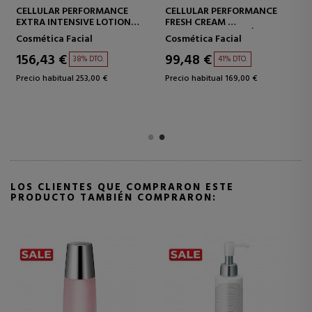
CELLULAR PERFORMANCE
CELLULAR PERFORMANCE
WRINKLE REPAIR ESSENCE
EXTRA INTENSIVE EYE
TRATAMIENTO
CREAM
Cosmética Facial
Contorno de Ojos
ANTIARRUGAS ALTA
CONTORNO DE OJOS
EFICACIA
INTENSIVO
143,95 €
143,95 €
38% DTO.
38% DTO.
ANTIENVEJECIMIENTO
Precio habitual 234,00 €
Precio habitual 231,00 €
LOS CLIENTES QUE COMPRARON ESTE
PRODUCTO TAMBIÉN COMPRARON: