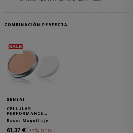
síntomas póngase en contacto con su oftalmólogo.
COMBINACIÓN PERFECTA
SENSAI
CELLULAR
PERFORMANCE
TOTAL FINISH
Bases Maquillaje
FOUNDATION SPF15
BASE EN POLVO
61,37 €
37% DTO.