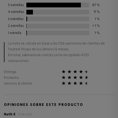
5 estrellas
87
%
4 estrellas
11
%
3 estrellas
1
%
2 estrellas
< 1
%
1 estrella
1
%
La nota se calcula en base a las 1.126 opiniones de clientes de
Trusted Shops de los últimos 12 meses.
En total, sabinastore.com/es ya ha recopilado 6.723
valoraciones.
Entrega
Producto
Servicio al cliente
OPINIONES SOBRE ESTE PRODUCTO
Ruth E
16-08-2025