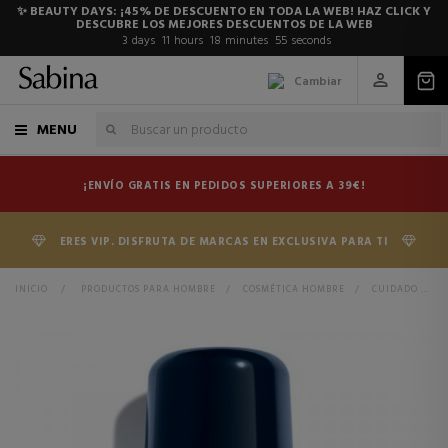
✨ BEAUTY DAYS: ¡45% DE DESCUENTO EN TODA LA WEB! HAZ CLICK Y
DESCUBRE LOS MEJORES DESCUENTOS DE LA WEB
3
days
11
hours
18
minutes
55
seconds
Cambiar
MENU
¡ENVÍO GRATIS EN PEDIDOS SUPERIORES A 39€!
ERES VIP. DISFRUTA DE MARCAS EN EXCLUSIVA PARA TI
INICIO
>
PRODUCTOS PARA HOMBRE
>
COSMÉTICA HOMBRE
>
CUIDADO CORPORAL