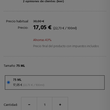
2 opiniones de clientes
(leer)
Precio habitual
30,00 €
17,05 €
Precio:
(22,73 € / 100ml)
Ahorras 43%
Precio final del producto con impuestos incluidos
Tamaño:
75 ML
75 ML
17,05 €
(22,73 € / 100ml)
Cantidad: