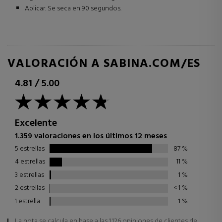
Aplicar. Se seca en 90 segundos.
VALORACIÓN A SABINA.COM/ES
4.81
/
5.00
Excelente
1.359 valoraciones en los últimos 12 meses
5 estrellas
87
%
4 estrellas
11
%
3 estrellas
1
%
2 estrellas
< 1
%
1 estrella
1
%
La nota se calcula en base a las 1.126 opiniones de clientes de