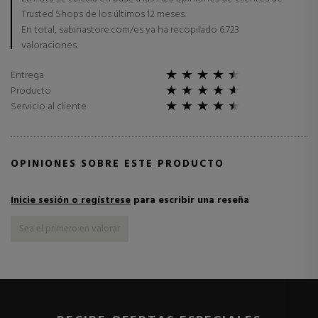
Trusted Shops de los últimos 12 meses.
En total, sabinastore.com/es ya ha recopilado 6.723
valoraciones.
Entrega
Producto
Servicio al cliente
OPINIONES SOBRE ESTE PRODUCTO
Inicie sesión o regístrese
para escribir una reseña
Sea el primero en valorar