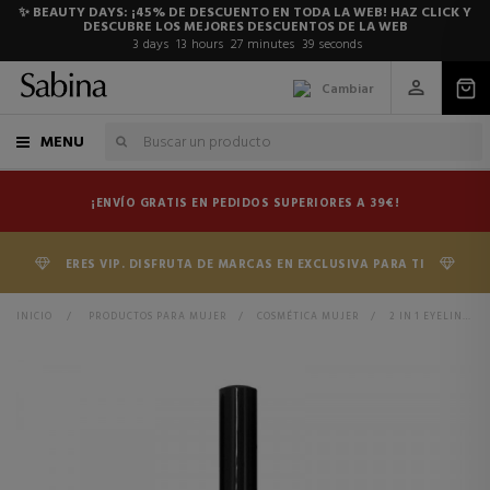
✨ BEAUTY DAYS: ¡45% DE DESCUENTO EN TODA LA WEB! HAZ CLICK Y
DESCUBRE LOS MEJORES DESCUENTOS DE LA WEB
3
days
13
hours
27
minutes
39
seconds
Cambiar
MENU
¡ENVÍO GRATIS EN PEDIDOS SUPERIORES A 39€!
ERES VIP. DISFRUTA DE MARCAS EN EXCLUSIVA PARA TI
INICIO
>
PRODUCTOS PARA MUJER
>
COSMÉTICA MUJER
>
2 IN 1 EYELINER FORTALECEDOR