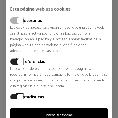
Esta página web usa cookies
Necesarias
Las cookies necesarias ayudan a hacer que una página web
sea utilizable activando funciones básicas como la
navegación en la página y el acceso a áreas seguras de la
página web. La página web no puede funcionar
adecuadamente sin estas cookies.
BETER
LATTAFA
YOUTH COLOR ESMALTE DE
LATTAFA ECLAIRE
Preferencias
UÑAS COLOR +
DEODORANT SPRAY
Las cookies de preferencias permiten a la página web
TRATAMIENTO
Laca de uñas
Perfumes Mujer
TORTALECEDOR
recordar información que cambia la forma en que la página se
5,50 €
5,65 €
29% DTO.
comporta o el aspecto que tiene, como su idioma preferido
o la región en la que se encuentra.
Precio habitual 7,95 €
0 opiniones
0 opiniones
Estadísticas
Las cookies estadísticas ayudan a los propietarios de páginas
web a comprender cómo interactúan los visitantes con las
Permitir todas
páginas web reuniendo y proporcionando información de