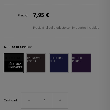
7,95 €
Precio:
Precio final del producto con impuestos incluidos
Tono:
01 BLACK INK
01 BLACK INK
02 BROWN
03 ELETRIC
04 RICH
COCOA
BLUE
PURPLE
¡ÚLTIMAS
UNIDADES!
Cantidad: