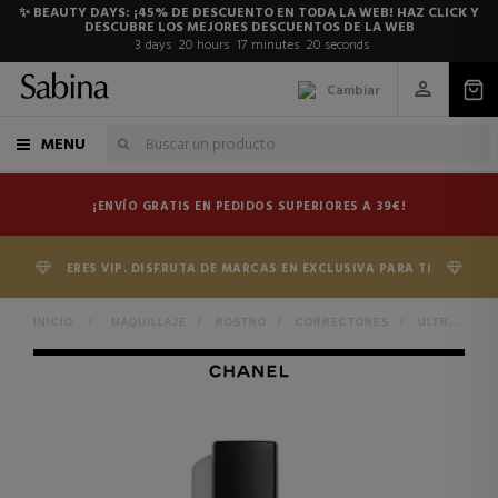
✨ BEAUTY DAYS: ¡45% DE DESCUENTO EN TODA LA WEB! HAZ CLICK Y
DESCUBRE LOS MEJORES DESCUENTOS DE LA WEB
3
days
20
hours
17
minutes
20
seconds
Cambiar
MENU
¡ENVÍO GRATIS EN PEDIDOS SUPERIORES A 39€!
ERES VIP. DISFRUTA DE MARCAS EN EXCLUSIVA PARA TI
INICIO
>
MAQUILLAJE
>
ROSTRO
>
CORRECTORES
>
ULTRA LE TEINT LE CORRECTEUR CORRECTOR DE LARGA DURACIÓN - ULTRACONFORT - ACABADO IMPECABLE