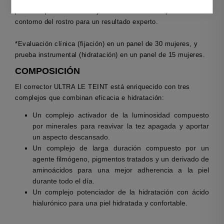
por lo tanto, más valiosos para los editores y los anunciantes
piel. Su aplicador flexible y biselado define con precisión el
externos.
contorno del rostro para un resultado experto.
*Evaluación clínica (fijación) en un panel de 30 mujeres, y
prueba instrumental (hidratación) en un panel de 15 mujeres.
COMPOSICIÓN
El corrector ULTRA LE TEINT está enriquecido con tres
complejos que combinan eficacia e hidratación:
Un complejo activador de la luminosidad compuesto
por minerales para reavivar la tez apagada y aportar
un aspecto descansado.
Un complejo de larga duración compuesto por un
agente filmógeno, pigmentos tratados y un derivado de
aminoácidos para una mejor adherencia a la piel
durante todo el día.
Un complejo potenciador de la hidratación con ácido
hialurónico para una piel hidratada y confortable.