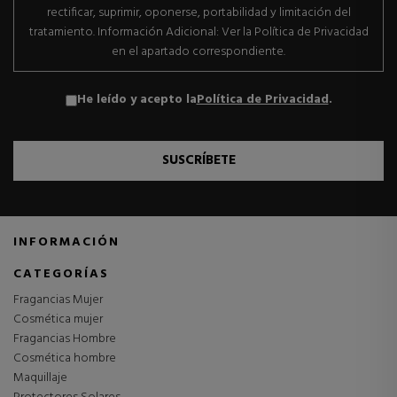
rectificar, suprimir, oponerse, portabilidad y limitación del
tratamiento. Información Adicional: Ver la Política de Privacidad
en el apartado correspondiente.
He leído y acepto la
Política de Privacidad
.
SUSCRÍBETE
INFORMACIÓN
CATEGORÍAS
Fragancias Mujer
Cosmética mujer
Fragancias Hombre
Cosmética hombre
Maquillaje