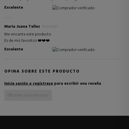
Excelente
Comprador verificado
Maria Juana Tellez
10-04-2021
Me encanta este producto
Es de mis favoritos ❤️❤️❤️
Excelente
Comprador verificado
OPINA SOBRE ESTE PRODUCTO
Inicie sesión o regístrese
para escribir una reseña
Escribe una valoración