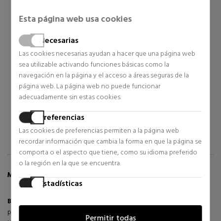
Esta página web usa cookies
LANCOME
ARMANI
Necesarias
NUE
TEINT IDOLE ULTRA WEAR
SI PASSIONE
Las cookies necesarias ayudan a hacer que una página web
EAU DE PARFUM
sea utilizable activando funciones básicas como la
Lancome
Eau de Parfum
navegación en la página y el acceso a áreas seguras de la
36,92 €
47,45 €
34% DTO.
45% DTO.
página web. La página web no puede funcionar
adecuadamente sin estas cookies.
Precio habitual 56,00 €
Precio habitual 87,00 €
11 opiniones
24 opiniones
Preferencias
Las cookies de preferencias permiten a la página web
recordar información que cambia la forma en que la página se
comporta o el aspecto que tiene, como su idioma preferido
o la región en la que se encuentra.
MÁS INFORMACIÓN SOBRE BLUSH SUBTIL
Estadísticas
Las cookies estadísticas ayudan a los propietarios de páginas
Blush Subtil
se ha reinventado y ahora ofrece una infinidad de
web a comprender cómo interactúan los visitantes con las
posibilidades para sublimar y realzar la tez con facilidad.
Permitir todas
páginas web reuniendo y proporcionando información de