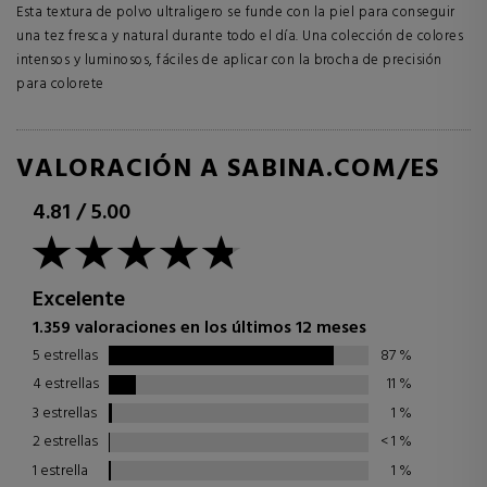
Esta textura de polvo ultraligero se funde con la piel para conseguir
una tez fresca y natural durante todo el día. Una colección de colores
intensos y luminosos, fáciles de aplicar con la brocha de precisión
para colorete
VALORACIÓN A SABINA.COM/ES
4.81
/
5.00
Excelente
1.359 valoraciones en los últimos 12 meses
5 estrellas
87
%
4 estrellas
11
%
3 estrellas
1
%
2 estrellas
< 1
%
1 estrella
1
%