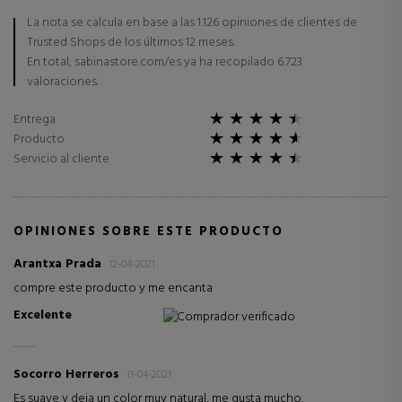
La nota se calcula en base a las 1.126 opiniones de clientes de
Trusted Shops de los últimos 12 meses.
En total, sabinastore.com/es ya ha recopilado 6.723
valoraciones.
Entrega
Producto
Servicio al cliente
OPINIONES SOBRE ESTE PRODUCTO
Arantxa Prada
12-04-2021
compre este producto y me encanta
Excelente
Comprador verificado
Socorro Herreros
11-04-2021
Es suave y deja un color muy natural, me gusta mucho.