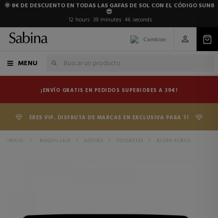
🌞 8€ DE DESCUENTO EN TODAS LAS GAFAS DE SOL CON EL CÓDIGO SUN8
😎
12
hours
39
minutes
46
seconds
Cambiar
MENU
¡ENVÍO GRATIS EN PEDIDOS SUPERIORES A 39€!
ERES VIP. DISFRUTA DE MARCAS EN EXCLUSIVA PARA TI
INICIO
>
MAQUILLAJE
>
ROSTRO
>
COLORETES
>
BLUSH SUBTIL