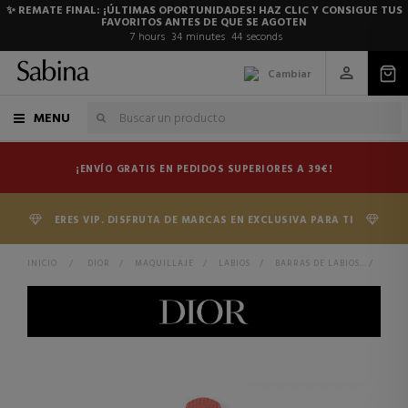
✨ REMATE FINAL: ¡ÚLTIMAS OPORTUNIDADES! HAZ CLIC Y CONSIGUE TUS
FAVORITOS ANTES DE QUE SE AGOTEN
7
hours
34
minutes
44
seconds
Cambiar
MENU
¡ENVÍO GRATIS EN PEDIDOS SUPERIORES A 39€!
ERES VIP. DISFRUTA DE MARCAS EN EXCLUSIVA PARA TI
INICIO
>
DIOR
>
MAQUILLAJE
>
LABIOS
>
BARRAS DE LABIOS
>
ROUG