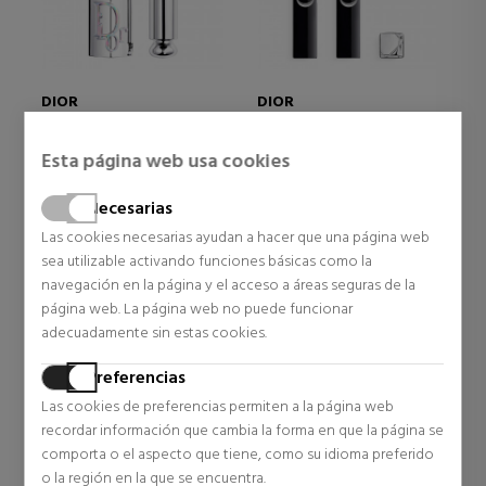
DIOR
DIOR
DIOR
Rouge Dior Balm Recarga
Rouge 
ROUGE DIOR ON STAGE
BARRA DE LABIOS
RECARGA DE BÁLSAMO DE
BARRA
Esta página web usa cookies
DURACIÓN ULTRALARGA -
LABIOS UNIVERSAL - 95 %
COUTU
Labiales
ACABADO BRILLANTE
DE INGREDIENTES DE
SATIN
Cosmética Labios
Labial
ORIGEN NATURAL -
TRATA
Necesarias
37,87 €
TRATAMIENTO FLORAL
HIDRA
30,63 €
30,7
Las cookies necesarias ayudan a hacer que una página web
HIDRATANTE
DURA
sea utilizable activando funciones básicas como la
navegación en la página y el acceso a áreas seguras de la
página web. La página web no puede funcionar
adecuadamente sin estas cookies.
Preferencias
Las cookies de preferencias permiten a la página web
recordar información que cambia la forma en que la página se
comporta o el aspecto que tiene, como su idioma preferido
o la región en la que se encuentra.