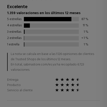
Excelente
1.359 valoraciones en los últimos 12 meses
5 estrellas
87
%
4 estrellas
11
%
3 estrellas
1
%
2 estrellas
< 1
%
1 estrella
1
%
La nota se calcula en base a las 1.126 opiniones de clientes
de Trusted Shops de los últimos 12 meses.
En total, sabinastore.com/es ya ha recopilado 6.723
valoraciones.
Entrega
Producto
Servicio al cliente