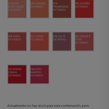
219 ROSE
240 J’ADORE
434
453 ADORÉE
MONTAIGNE
SATINADO
PROMENADE
SATINADO
SATINADO
SATINADO
458 PARIS
525 CHÉRIE
678 CULTE
683 RENDEZ-
SATINADO
SATINADO
SATINADO
VOUS
SATINADO
743 ROUGE
766 ROSE
ZINNIA
HARPERS
SATINADO
SATINADO
Actualmente no hay stock para esta combinación, pero