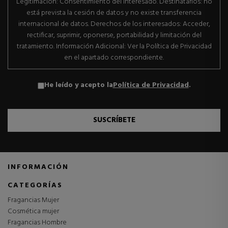
Legitimación: Consentimiento del interesado. Destinatarios: no
está prevista la cesión de datos y no existe transferencia
internacional de datos. Derechos de los interesados: Acceder,
rectificar, suprimir, oponerse, portabilidad y limitación del
tratamiento. Información Adicional: Ver la Política de Privacidad
en el apartado correspondiente.
He leído y acepto la
Política de Privacidad
.
SUSCRÍBETE
INFORMACIÓN
CATEGORÍAS
Fragancias Mujer
Cosmética mujer
Fragancias Hombre