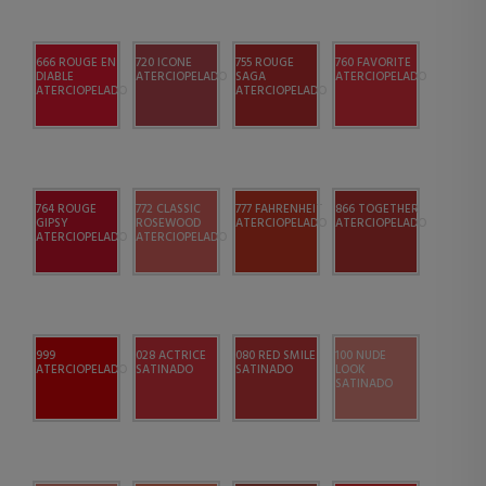
666 ROUGE EN
720 ICONE
755 ROUGE
760 FAVORITE
DIABLE
ATERCIOPELADO
SAGA
ATERCIOPELADO
ATERCIOPELADO
ATERCIOPELADO
764 ROUGE
772 CLASSIC
777 FAHRENHEIT
866 TOGETHER
GIPSY
ROSEWOOD
ATERCIOPELADO
ATERCIOPELADO
ATERCIOPELADO
ATERCIOPELADO
999
028 ACTRICE
080 RED SMILE
100 NUDE
ATERCIOPELADO
SATINADO
SATINADO
LOOK
SATINADO