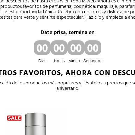
ar: descuentos de hasta el 50% en toda la web. Ahora es el mom
 productos favoritos de perfumería, cosmética, maquillaje, parafarm
pasar esta oportunidad única! Celebra con nosotros y disfruta de prec
esitas para verte y sentirte espectacular. ¡Haz clic y empieza a ah
Date prisa, termina en
00
00
00
00
Días
Horas
Minutos
Segundos
TROS FAVORITOS, AHORA CON DESC
ección de los productos más populares y llévatelos a precios que s
aniversario.