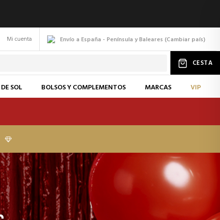
Mi cuenta
Envío a España - Península y Baleares
(
Cambiar
país
)
CESTA
 DE SOL
BOLSOS Y COMPLEMENTOS
MARCAS
VIP
I