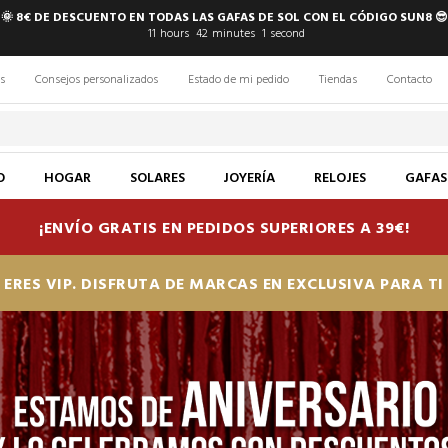
🌞 8€ DE DESCUENTO EN TODAS LAS GAFAS DE SOL CON EL CÓDIGO SUN8 😎
11
hours
41
minutes
59
seconds
s
Consejos personalizados
Estado de mi pedido
Tiendas
Contacto
O
HOGAR
SOLARES
JOYERÍA
RELOJES
GAFAS
¡ENVÍO GRATIS EN PEDIDOS SUPERIORES A 39€!
ERES VIP. DISFRUTA DE MARCAS EN EXCLUSIVA PARA T