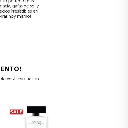
ento perfecto para
acia, gafas de sol y
ios irresistibles en
orrar hoy mismo!
UENTO!
olo verás en nuestro