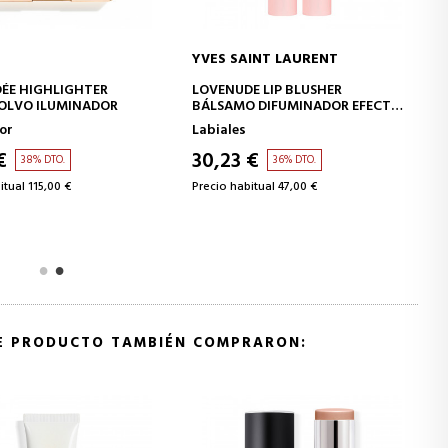
YVES SAINT LAURENT
AÑADIR A LA CESTA
AÑADIR A LA CESTA
DÉE HIGHLIGHTER
LOVENUDE LIP BLUSHER
POLVO ILUMINADOR
BÁLSAMO DIFUMINADOR EFECTO
SEGUNDA PIEL
or
Labiales
€
30,23 €
38% DTO.
36% DTO.
itual 115,00 €
Precio habitual 47,00 €
TE PRODUCTO TAMBIÉN COMPRARON: