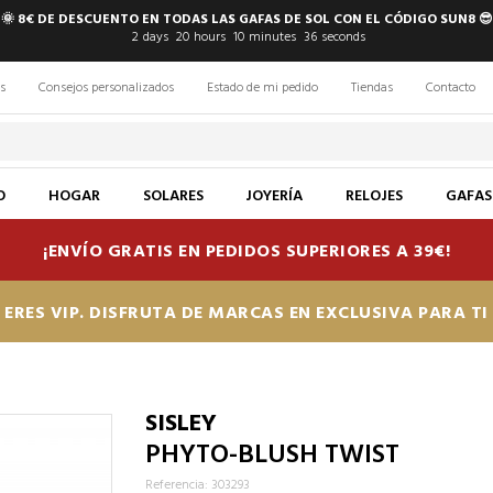
🌞 8€ DE DESCUENTO EN TODAS LAS GAFAS DE SOL CON EL CÓDIGO SUN8 😎
2
days
20
hours
10
minutes
35
seconds
s
Consejos personalizados
Estado de mi pedido
Tiendas
Contacto
O
HOGAR
SOLARES
JOYERÍA
RELOJES
GAFAS
¡ENVÍO GRATIS EN PEDIDOS SUPERIORES A 39€!
ERES VIP. DISFRUTA DE MARCAS EN EXCLUSIVA PARA T
SISLEY
PHYTO-BLUSH TWIST
Referencia: 303293