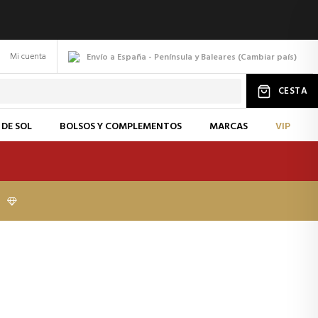
Mi cuenta
Envío a España - Península y Baleares
(
Cambiar
país
)
CESTA
 DE SOL
BOLSOS Y COMPLEMENTOS
MARCAS
VIP
I