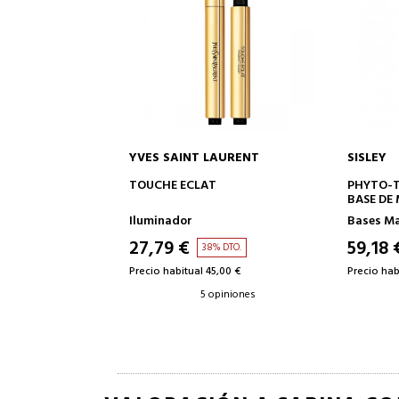
YVES SAINT LAURENT
SISLEY
A LA CESTA
AÑADIR A LA CESTA
NUDE
TOUCHE ECLAT
PHYTO-T
BASE DE
je
Iluminador
Bases Ma
27,79 €
59,18 
 DTO.
38% DTO.
,50 €
Precio habitual 45,00 €
Precio hab
piniones
5 opiniones