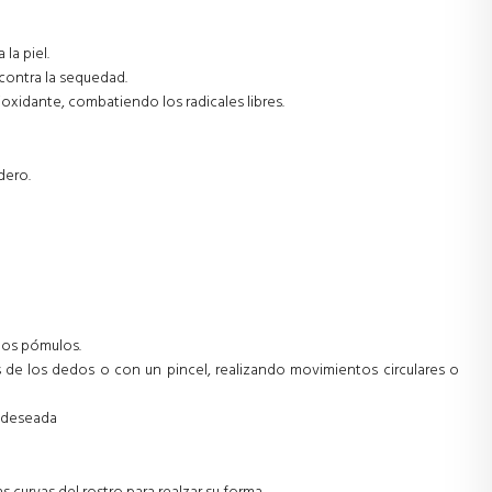
la piel.
 contra la sequedad.
xidante, combatiendo los radicales libres.
dero.
los pómulos.
s de los dedos o con un pincel, realizando movimientos circulares o
r deseada