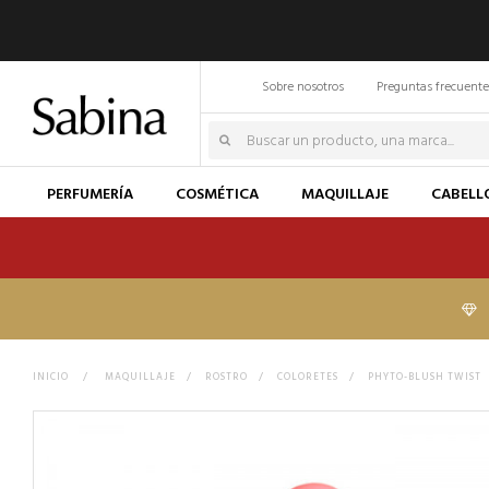
Sobre nosotros
Preguntas frecuente
PERFUMERÍA
COSMÉTICA
MAQUILLAJE
CABELL
INICIO
>
MAQUILLAJE
>
ROSTRO
>
COLORETES
>
PHYTO-BLUSH TWIST