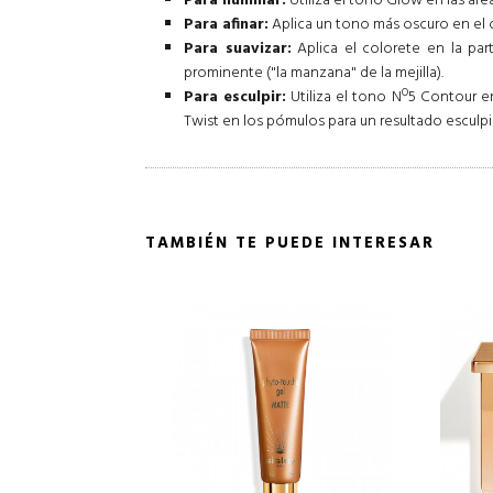
Para iluminar:
Utiliza el tono Glow en las área
Para afinar:
Aplica un tono más oscuro en el ce
Para suavizar:
Aplica el colorete en la par
prominente ("la manzana" de la mejilla).
Para esculpir:
Utiliza el tono Nº5 Contour en
Twist en los pómulos para un resultado esculpid
TAMBIÉN TE PUEDE INTERESAR