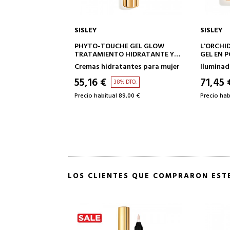
SISLEY
SISLEY
A LA CESTA
AÑADIR A LA CESTA
ILLUSION D'ETE
PHYTO-TOUCHE GEL GLOW
L'ORCHI
EADORES
TRATAMIENTO HIDRATANTE Y
GEL EN 
PROTECTOR CON MAQUILLAJE
Cremas hidratantes para mujer
Iluminad
55,16 €
71,45 
DTO.
38% DTO.
,00 €
Precio habitual 89,00 €
Precio hab
LOS CLIENTES QUE COMPRARON ES