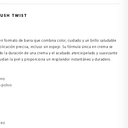
LUSH TWIST
en formato de barra que combina color, cuidado y un brillo saludable
plicación precisa, incluso sin espejo. Su fórmula única en crema se
ndo la duración de una crema y el acabado aterciopelado y suavizante
uidan la piel y proporciona un resplandor instantáneo y duradero.
ero.
a polvo.
tez.