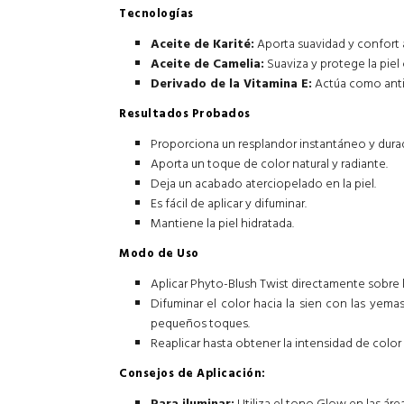
Tecnologías
Aceite de Karité:
Aporta suavidad y confort a 
Aceite de Camelia:
Suaviza y protege la piel
Derivado de la Vitamina E:
Actúa como antio
Resultados Probados
Proporciona un resplandor instantáneo y dura
Aporta un toque de color natural y radiante.
Deja un acabado aterciopelado en la piel.
Es fácil de aplicar y difuminar.
Mantiene la piel hidratada.
Modo de Uso
Aplicar Phyto-Blush Twist directamente sobre 
Difuminar el color hacia la sien con las yema
pequeños toques.
Reaplicar hasta obtener la intensidad de colo
Consejos de Aplicación: