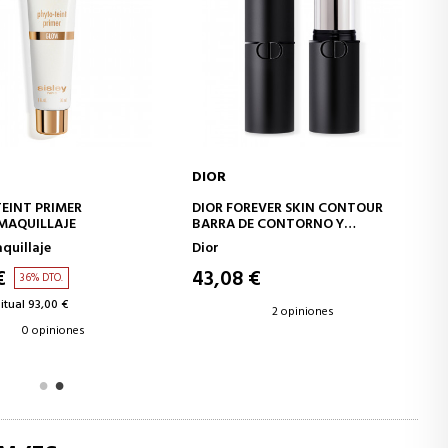
DIOR
AÑADIR A LA CESTA
AÑADIR A LA CESTA
EINT PRIMER
DIOR FOREVER SKIN CONTOUR
 MAQUILLAJE
BARRA DE CONTORNO Y
BRONCEADOR PARA EL ROSTRO
quillaje
Dior
€
43,08 €
36% DTO.
itual 93,00 €
2 opiniones
0 opiniones