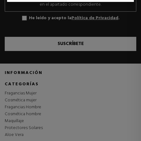
externos.
en el apartado correspondiente.
He leído y acepto la
Política de Privacidad
.
SUSCRÍBETE
INFORMACIÓN
CATEGORÍAS
Fragancias Mujer
Cosmética mujer
Fragancias Hombre
Cosmética hombre
Maquillaje
Protectores Solares
Aloe Vera