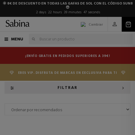
🌞 8€ DE DESCUENTO EN TODAS LAS GAFAS DE SOL CON EL CÓDIGO SUN8
😎
2
days
22
hours
39
minutes
47
seconds
Cambiar
MENU
¡ENVÍO GRATIS EN PEDIDOS SUPERIORES A 39€!
ERES VIP. DISFRUTA DE MARCAS EN EXCLUSIVA PARA TI
FILTRAR