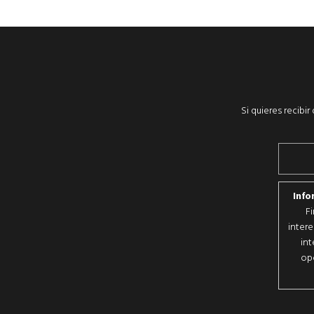
Si quieres recibi
Info
F
intere
int
opo