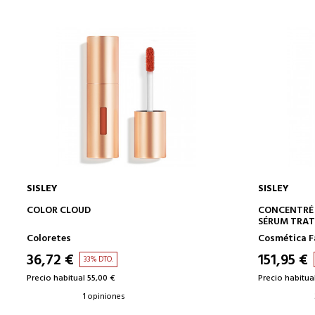
SISLEY
SISLEY
AÑADIR A LA CESTA
COLOR CLOUD
CONCENTRÉ 
SÉRUM TRAT
Coloretes
Cosmética F
36,72 €
151,95 €
33% DTO.
Precio habitual 55,00 €
Precio habitua
1 opiniones