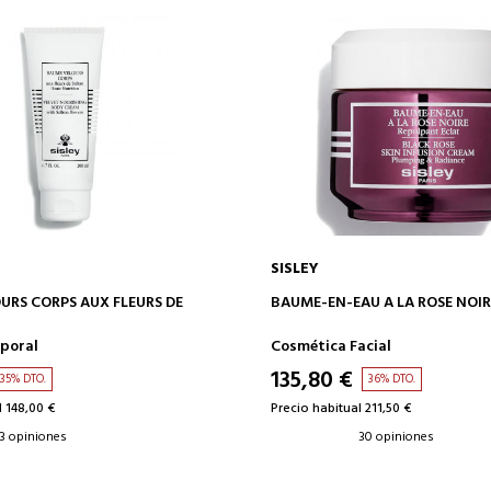
SISLEY
AÑADIR A LA CESTA
AÑADIR A LA CESTA
URS CORPS AUX FLEURS DE
BAUME-EN-EAU A LA ROSE NOIR
PORAL CALMANTE
poral
Cosmética Facial
135,80 €
35% DTO.
36% DTO.
l 148,00 €
Precio habitual 211,50 €
3 opiniones
30 opiniones