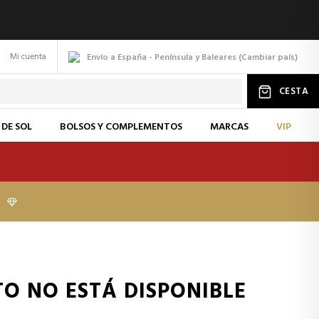
Mi cuenta
Envío a España - Península y Baleares
(
Cambiar
país
)
CESTA
 DE SOL
BOLSOS Y COMPLEMENTOS
MARCAS
VIP
I
TO NO ESTÁ DISPONIBLE