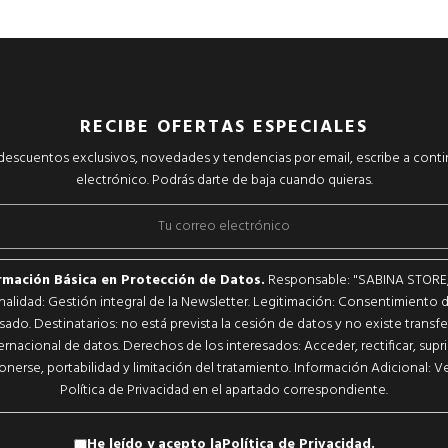
RECIBE OFERTAS ESPECIALES
r descuentos exclusivos, novedades y tendencias por email, escribe a cont
electrónico. Podrás darte de baja cuando quieras.
rmación Básica en Protección de Datos.
Responsable: "SABINA STORE, S
inalidad: Gestión integral de la Newsletter. Legitimación: Consentimiento d
sado. Destinatarios: no está prevista la cesión de datos y no existe transf
ernacional de datos. Derechos de los interesados: Acceder, rectificar, supri
nerse, portabilidad y limitación del tratamiento. Información Adicional: Ve
Política de Privacidad en el apartado correspondiente.
He leído y acepto la
Política de Privacidad
.