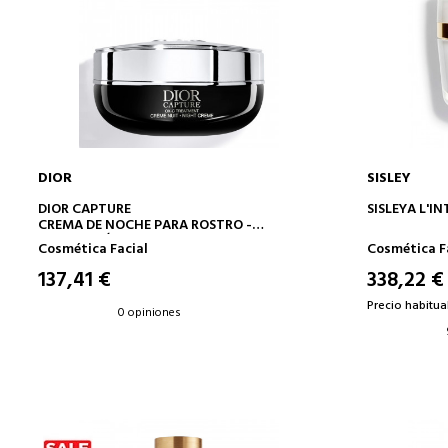
DIOR
SISLEY
AÑADIR A LA CESTA
DIOR CAPTURE
SISLEYA L'I
CREMA DE NOCHE PARA ROSTRO -
CORRECCIÓN ANTIEDAD DE ALTO
Cosmética Facial
Cosmética F
RENDIMIENTO - ARRUGAS Y FIRMEZA
137,41 €
338,22 €
Precio habitual
0 opiniones