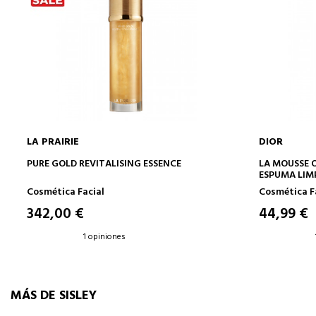
LA PRAIRIE
DIOR
AÑADIR A LA CESTA
PURE GOLD REVITALISING ESSENCE
LA MOUSSE 
ESPUMA LIMP
HIDRATANT
Cosmética Facial
Cosmética F
342,00 €
44,99 €
1 opiniones
MÁS DE SISLEY