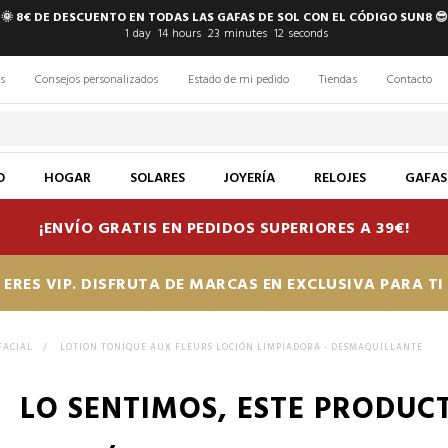
🌞 8€ DE DESCUENTO EN TODAS LAS GAFAS DE SOL CON EL CÓDIGO SUN8 😎
1
day
14
hours
23
minutes
11
seconds
s
Consejos personalizados
Estado de mi pedido
Tiendas
Contacto
O
HOGAR
SOLARES
JOYERÍA
RELOJES
GAFAS
¡ENVÍO GRATIS EN PEDIDOS SUPERIORES A 39€!
ERES VIP. DISFRUTA DE MARCAS EN EXCLUSIVA PARA T
FACIAL
>
LOTION TONIQUE AUX FLEURS LOCIÓN LIMPIADORA - DESMAQUILLANTE
LO SENTIMOS, ESTE PRODUC