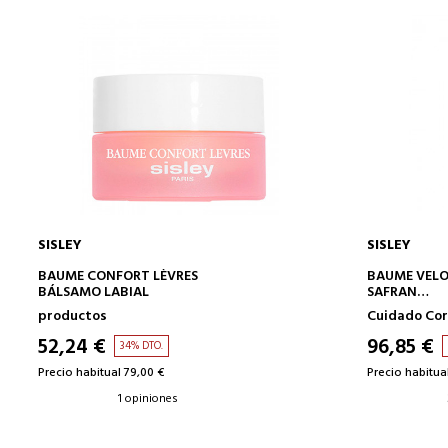
SISLEY
SISLEY
AÑADIR A LA CESTA
BAUME CONFORT LÈVRES
BAUME VELO
BÁLSAMO LABIAL
SAFRAN
CREMA COR
productos
Cuidado Cor
52,24 €
96,85 €
34% DTO.
Precio habitual 79,00 €
Precio habitua
1 opiniones