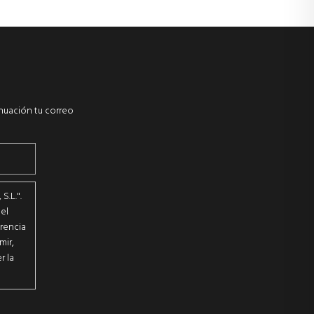
inuación tu correo
.L.".
el
erencia
mir,
r la