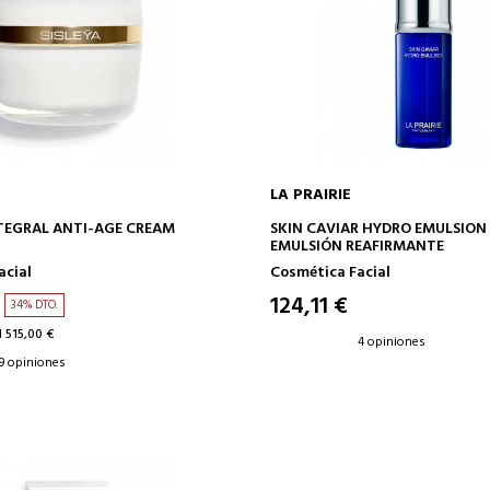
LA PRAIRIE
AÑADIR A LA CESTA
AÑADIR A LA CESTA
NTEGRAL ANTI-AGE CREAM
SKIN CAVIAR HYDRO EMULSION
EMULSIÓN REAFIRMANTE
acial
Cosmética Facial
124,11 €
34% DTO.
 515,00 €
4 opiniones
9 opiniones