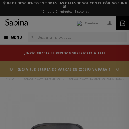
🌞 8€ DE DESCUENTO EN TODAS LAS GAFAS DE SOL CON EL CÓDIGO SUN8
😎
10
hours
31
minutes
3
seconds
Cambiar
MENU
¡ENVÍO GRATIS EN PEDIDOS SUPERIORES A 39€!
ERES VIP. DISFRUTA DE MARCAS EN EXCLUSIVA PARA TI
INICIO
>
BOLSOS Y COMPLEMENTOS
>
BOLSOS Y COMPLEMENTOS PARA HOMBRE