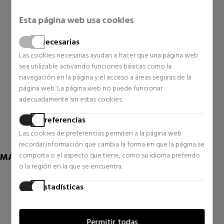
Esta página web usa cookies
TOMMY HILFIGER BAGS
VALENTINO HANDBAGS
Necesarias
BANDOLERA CRUZADA
BOLSO ZERO RE
PEQUEÑA ESSENTIAL
Las cookies necesarias ayudan a hacer que una página web
Bandoleras, neceseres y
Bandoleras, neceseres y
sea utilizable activando funciones básicas como la
maletas para hombre
maletas para hombre
navegación en la página y el acceso a áreas seguras de la
74,90 €
86,17 €
página web. La página web no puede funcionar
25% DTO.
adecuadamente sin estas cookies.
Precio habitual 114,90 €
0 opiniones
0 opiniones
Preferencias
Las cookies de preferencias permiten a la página web
recordar información que cambia la forma en que la página se
comporta o el aspecto que tiene, como su idioma preferido
MÁS DE U.S. POLO ASSN.
o la región en la que se encuentra.
Estadísticas
Las cookies estadísticas ayudan a los propietarios de páginas
web a comprender cómo interactúan los visitantes con las
Permitir todas
páginas web reuniendo y proporcionando información de