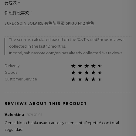
器包装。
你也许也喜欢：
SUPER SOIN SOLAIRE 有色防晒霜 SPF30 N°2 金色
The score is calculated based on the %s TrsutedShops reviews
collected in the last 12 months.
In total, sabinastore.com/en has already collected %s reviews.
Delivery
Goods
Customer Service
REVIEWS ABOUT THIS PRODUCT
Valentina
2019-09-03
Genial.No lo había usado antes y m encanta.Repetiré con total
seguridad.