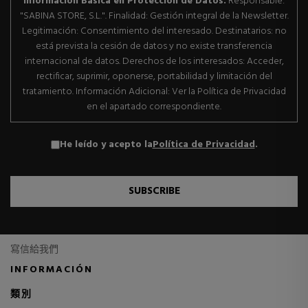
Información Básica en Protección de Datos.
Responsable:
"SABINA STORE, S.L.". Finalidad: Gestión integral de la Newsletter.
Legitimación: Consentimiento del interesado. Destinatarios: no
está prevista la cesión de datos y no existe transferencia
internacional de datos. Derechos de los interesados: Acceder,
rectificar, suprimir, oponerse, portabilidad y limitación del
tratamiento. Información Adicional: Ver la Política de Privacidad
en el apartado correspondiente.
He leído y acepto la
Política de Privacidad
.
SUBSCRIBE
寫信給我們
INFORMACIÓN
類別