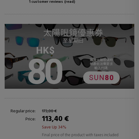
1 customer reviews
(read)
Regular price:
173,00 €
113,40 €
Price:
Save Up 34%
Final price of the product with taxes included