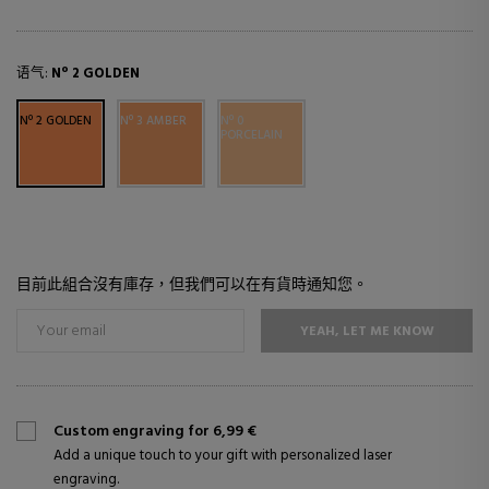
语气:
Nº 2 GOLDEN
Nº 2 GOLDEN
Nº 3 AMBER
Nº 0
PORCELAIN
目前此組合沒有庫存，但我們可以在有貨時通知您。
YEAH, LET ME KNOW
Custom engraving for 6,99 €
Add a unique touch to your gift with personalized laser
engraving.