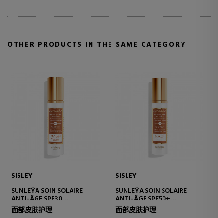
OTHER PRODUCTS IN THE SAME CATEGORY
SISLEY
SISLEY
SUNLEŸA SOIN SOLAIRE
SUNLEŸA SOIN SOLAIRE
ANTI-ÂGE SPF30
ANTI-ÂGE SPF50+
ANTI-AGING PROTECTIVE
ANTI-AGING PROTECTIVE
面部皮肤护理
面部皮肤护理
CREAM
CREAM