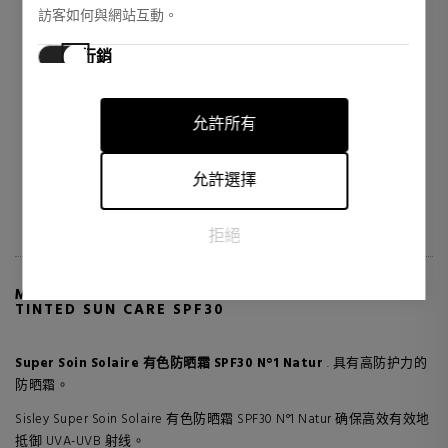
SISLEY
HAIR RITUEL BY SISLEY
訪客如何與網站互動。
CREME REPARATRICE
LE SPRAY VOLUME - CORPS &
行銷
DENSITÉ
行銷cookies用於追踪訪客在網站上的活動。目的是顯示對個
面部皮肤护理
固定剂和饰面
別用戶具有相關性和吸引力的廣告，從而對發布者和第三方
118,70 €
60,51 €
37% DTO.
34% DTO.
允許所有
廣告商更有價值。
Regular price 189,50 €
Regular price 91,00 €
11 reviews
3 reviews
允許選擇
拒絕
MORE INFO ABOUT SUPER SOIN SOLAIRE
TINTED SUN CARE SPF30
Super Soin Solaire 有色防晒霜 SPF30 N°1 Natur
. 具有高防护力的
防晒霜。
Sisley Super Soin Solaire 有色防晒霜 SPF30 N°1 Natur 确保高效有效地
抵御 UVA-UVB 射线。