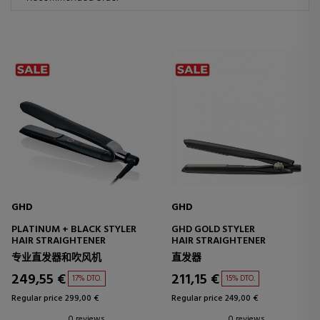
GHD
GHD
PLATINUM + BLACK STYLER
GHD GOLD STYLER
HAIR STRAIGHTENER
HAIR STRAIGHTENER
专业直发器和吹风机
直发器
249,55 €
211,15 €
17% DTO.
15% DTO.
Regular price 299,00 €
Regular price 249,00 €
0 reviews
0 reviews