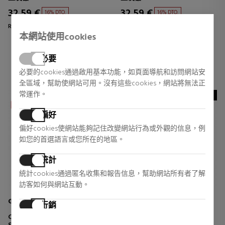
32,59 €
32,59 €
16% DTO.
16% DTO.
Regular price 39,00 €
Regular price 39,00 €
本網站使用cookies
0 reviews
0 reviews
必要
必要的cookies通過啟用基本功能，如頁面導航和訪問網站安
全區域，幫助使網站可用。沒有這些cookies，網站將無法正
常運作。
NOVEDAD
偏好
偏好cookies使網站能夠記住改變網站行為或外觀的信息，例
如您的首選語言或您所在的地區。
統計
統計cookies通過匿名收集和報告信息，幫助網站所有者了解
訪客如何與網站互動。
GHD
GHD
行銷
CHRONOS STYLER HAIR
SCULPT
行銷cookies用於追踪訪客在網站上的活動。目的是顯示對個