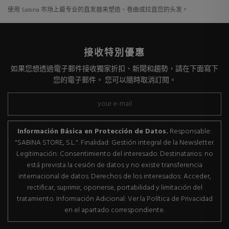
使用 Sabina 市场上最专业的直发器来塑造、卷曲或拉直您的头发。
接收特別優惠
如果您想透過電子郵件接收獨家折扣、新聞和趨勢，請在下面寫下
您的電子郵件。 您可以隨時取消訂閱。
Información Básica en Protección de Datos.
Responsable:
"SABINA STORE, S.L.". Finalidad: Gestión integral de la Newsletter.
Legitimación: Consentimiento del interesado. Destinatarios: no
está prevista la cesión de datos y no existe transferencia
internacional de datos. Derechos de los interesados: Acceder,
rectificar, suprimir, oponerse, portabilidad y limitación del
tratamiento. Información Adicional: Ver la Política de Privacidad
en el apartado correspondiente.