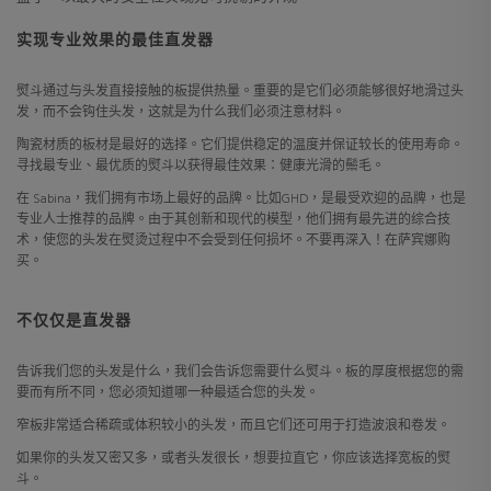
实现专业效果的最佳直发器
熨斗通过与头发直接接触的板提供热量。重要的是它们必须能够很好地滑过头
发，而不会钩住头发，这就是为什么我们必须注意材料。
陶瓷材质的板材是最好的选择。它们提供稳定的温度并保证较长的使用寿命。
寻找最专业、最优质的熨斗以获得最佳效果：健康光滑的鬃毛。
在 Sabina，我们拥有市场上最好的品牌。比如GHD，是最受欢迎的品牌，也是
专业人士推荐的品牌。由于其创新和现代的模型，他们拥有最先进的综合技
术，使您的头发在熨烫过程中不会受到任何损坏。不要再深入！在萨宾娜购
买。
不仅仅是直发器
告诉我们您的头发是什么，我们会告诉您需要什么熨斗。板的厚度根据您的需
要而有所不同，您必须知道哪一种最适合您的头发。
窄板非常适合稀疏或体积较小的头发，而且它们还可用于打造波浪和卷发。
如果你的头发又密又多，或者头发很长，想要拉直它，你应该选择宽板的熨
斗。