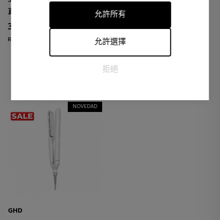
STRAIGHTENER
INTERACTIVE HAIR
別用戶具有相關性和吸引力的廣告，從而對發布者和第三方
STRAIGHTENER
直发器
直发器
允許所有
廣告商更有價值。
316,75 €
383,95 €
16% DTO.
14% DTO.
Regular price 379,00 €
Regular price 449,00 €
允許選擇
0 reviews
0 reviews
拒絕
NOVEDAD
GHD