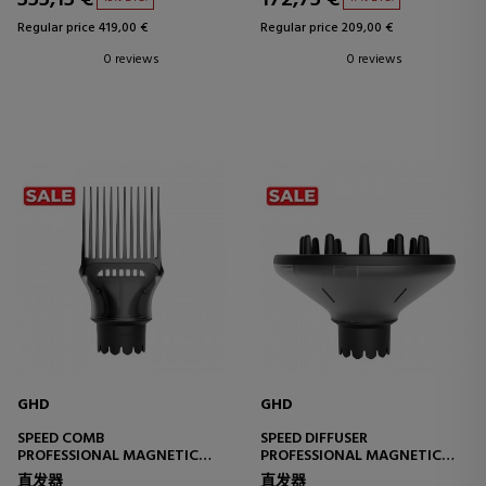
Regular price 419,00 €
Regular price 209,00 €
0 reviews
0 reviews
GHD
GHD
SPEED COMB
SPEED DIFFUSER
PROFESSIONAL MAGNETIC
PROFESSIONAL MAGNETIC
NOZZLE WITH COMB
DIFFUSER FOR CURLS
直发器
直发器