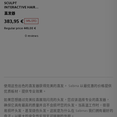
SCULPT
INTERACTIVE HAIR
STRAIGHTENER
直发器
383,95 €
14% DTO.
Regular price 449,00 €
0 reviews
使用这些出色的直发器获得完美的直发。 Sabina 以最优惠的价格提供
优质板材，提供专业效果。
如果您想通过完美拉直展现闪亮的头发，您应该选择专业的直发器，
确保它具有最高的质量并且不会损坏您的头发。当高温工作时，很容
易损坏头发，甚至烧伤头发。这就是为什么在 Sabinas 我们拥有最好的
盘子。以最大的安全性实现无可挑剔的外观。