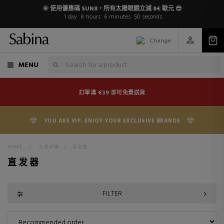
🌞 使用優惠碼 SUN8，所有太陽眼鏡立減 8€ 歐元 😎
1
day
8
hours
6
minutes
50
seconds
Change
MENU
訂單滿 €39 即可免費送貨
YOU ARE VIP. ENJOY YOUR EXCLUSIVE BRANDS
HOME
>
头发护理
>
直发器
直发器
FILTER