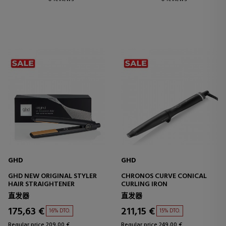
GHD
GHD
GHD NEW ORIGINAL STYLER
CHRONOS CURVE CONICAL
HAIR STRAIGHTENER
CURLING IRON
直发器
直发器
175,63 €
211,15 €
16% DTO.
15% DTO.
Regular price 209,00 €
Regular price 249,00 €