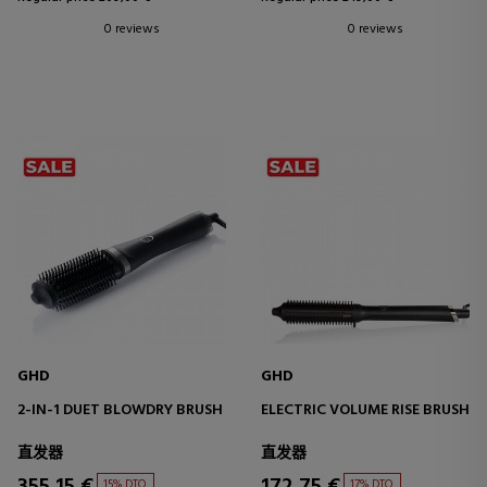
0 reviews
0 reviews
GHD
GHD
2-IN-1 DUET BLOWDRY BRUSH
ELECTRIC VOLUME RISE BRUSH
直发器
直发器
355,15 €
172,75 €
15% DTO.
17% DTO.