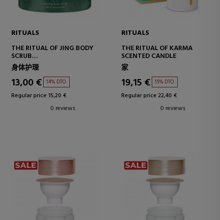
RITUALS
RITUALS
THE RITUAL OF JING BODY
THE RITUAL OF KARMA
SCRUB
SCENTED CANDLE
BODY SCRUB WITH SALT
身体护理
家
13,00 €
19,15 €
14% DTO.
15% DTO.
Regular price 15,20 €
Regular price 22,40 €
0 reviews
0 reviews