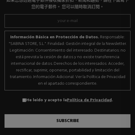
如果您想透過電子郵件接收獨家折扣、新聞和趨勢，請在下面寫下
您的電子郵件。 您可以隨時取消訂閱。
Información Básica en Protección de Datos.
Responsable:
"SABINA STORE, S.L.". Finalidad: Gestión integral de la Newsletter.
Legitimación: Consentimiento del interesado. Destinatarios: no
está prevista la cesión de datos y no existe transferencia
internacional de datos. Derechos de los interesados: Acceder,
rectificar, suprimir, oponerse, portabilidad y limitación del
tratamiento. Información Adicional: Ver la Política de Privacidad
en el apartado correspondiente.
He leído y acepto la
Política de Privacidad
.
SUBSCRIBE