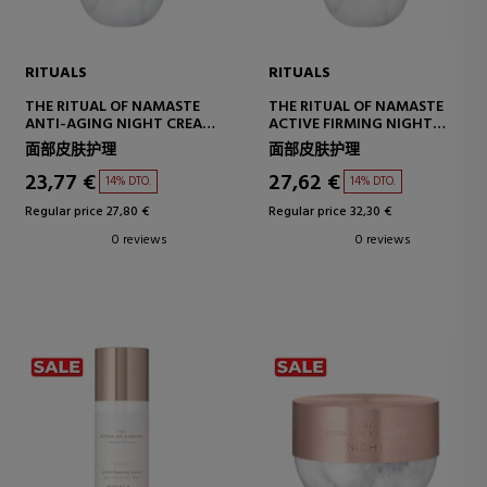
RITUALS
RITUALS
THE RITUAL OF NAMASTE
THE RITUAL OF NAMASTE
ANTI-AGING NIGHT CREAM
ACTIVE FIRMING NIGHT
REFILL, REPLACEMENT FOR
CREAM REFILL RECARGA DE
面部皮肤护理
面部皮肤护理
ANTI-AGING NIGHT CREAM
CREMA DE NOCHE
23,77 €
27,62 €
14% DTO.
14% DTO.
Regular price 27,80 €
Regular price 32,30 €
0 reviews
0 reviews