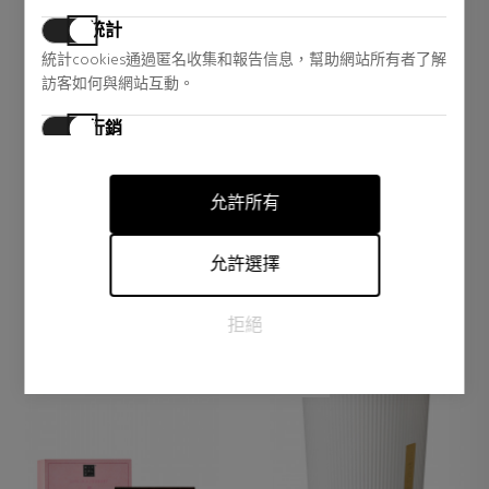
統計
統計cookies通過匿名收集和報告信息，幫助網站所有者了解
RITUALS
RITUALS
訪客如何與網站互動。
THE RITUAL OF NAMASTE
THE RITUAL OF NAMASTE
FIRMING NIGHT CREAM
FIRMING NIGHT CREAM
行銷
FIRMING CREAM - NIGHT
REFILL
面部皮肤护理
开头
行銷cookies用於追踪訪客在網站上的活動。目的是顯示對個
31,30 €
30,69 €
別用戶具有相關性和吸引力的廣告，從而對發布者和第三方
19% DTO.
15% DTO.
允許所有
廣告商更有價值。
Regular price 38,60 €
Regular price 35,90 €
1 reviews
0 reviews
允許選擇
拒絕