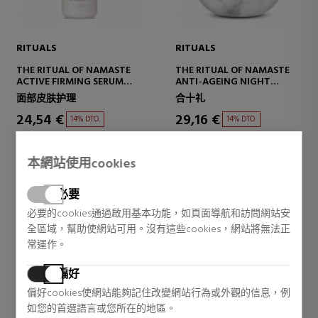
RITUALS
RITUALS
THE RITUAL OF NAMASTE
THE RITUAL OF NAMASTE
ACTIVE FIRMING SERUM
ANTI-AGEING NIGHT
FIRMING SERUM
CREAM
面部皮肤护理
合十礼
REPAIRING CREAM - NIGHT
24,54 €
29,16 €
14% DTO.
14% DTO.
Regular price 28,70 €
Regular price 34,10 €
0 reviews
0 reviews
本網站使用cookies
必要
必要的cookies通過啟用基本功能，如頁面導航和訪問網站安
全區域，幫助使網站可用。沒有這些cookies，網站將無法正
常運作。
偏好
偏好cookies使網站能夠記住改變網站行為或外觀的信息，例
如您的首選語言或您所在的地區。