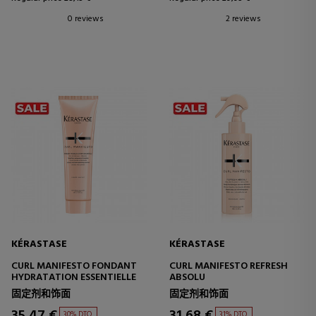
0 reviews
2 reviews
KÉRASTASE
KÉRASTASE
CURL MANIFESTO FONDANT
CURL MANIFESTO REFRESH
HYDRATATION ESSENTIELLE
ABSOLU
固定剂和饰面
固定剂和饰面
35,47 €
31,68 €
30% DTO.
31% DTO.