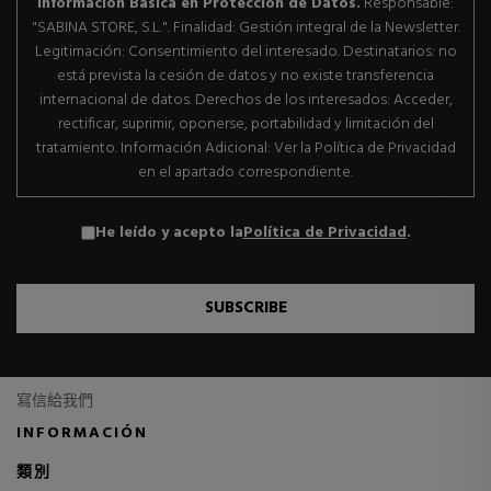
Información Básica en Protección de Datos.
Responsable:
"SABINA STORE, S.L.". Finalidad: Gestión integral de la Newsletter.
Legitimación: Consentimiento del interesado. Destinatarios: no
está prevista la cesión de datos y no existe transferencia
internacional de datos. Derechos de los interesados: Acceder,
rectificar, suprimir, oponerse, portabilidad y limitación del
tratamiento. Información Adicional: Ver la Política de Privacidad
en el apartado correspondiente.
He leído y acepto la
Política de Privacidad
.
SUBSCRIBE
寫信給我們
INFORMACIÓN
類別