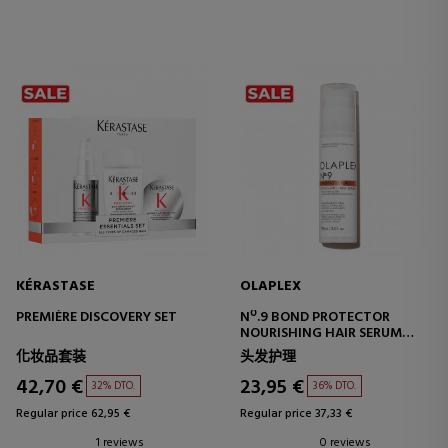
KÉRASTASE
OLAPLEX
PREMIÈRE DISCOVERY SET
Nº.9 BOND PROTECTOR
NOURISHING HAIR SERUM
STYLING SERUM
化妆品套装
头发护理
42,70 €
23,95 €
32% DTO.
36% DTO.
Regular price 62,95 €
Regular price 37,33 €
1 reviews
0 reviews