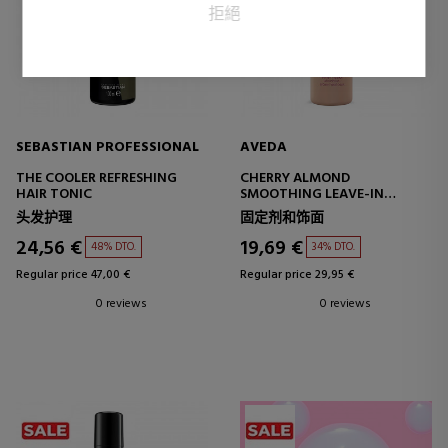
拒絕
SEBASTIAN PROFESSIONAL
AVEDA
THE COOLER REFRESHING
CHERRY ALMOND
HAIR TONIC
SMOOTHING LEAVE-IN
CONDITIONER
头发护理
固定剂和饰面
24,56 €
19,69 €
48% DTO.
34% DTO.
Regular price 47,00 €
Regular price 29,95 €
0 reviews
0 reviews