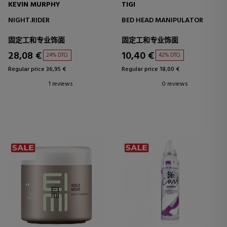
KEVIN MURPHY
TIGI
NIGHT.RIDER
BED HEAD MANIPULATOR
固定工和专业饰面
固定工和专业饰面
28,08 €
10,40 €
24% DTO.
42% DTO.
Regular price 36,95 €
Regular price 18,00 €
1 reviews
0 reviews