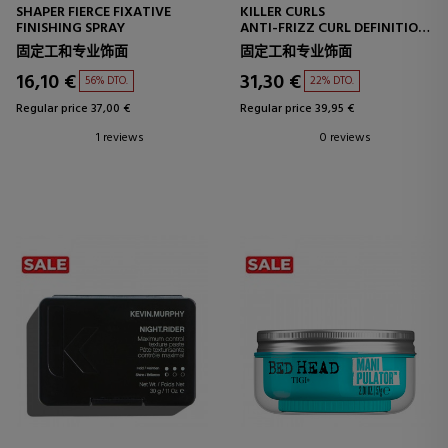
SHAPER FIERCE FIXATIVE
KILLER CURLS
FINISHING SPRAY
ANTI-FRIZZ CURL DEFINITION
CREAM
固定工和专业饰面
固定工和专业饰面
16,10 €
31,30 €
56% DTO.
22% DTO.
Regular price 37,00 €
Regular price 39,95 €
1 reviews
0 reviews