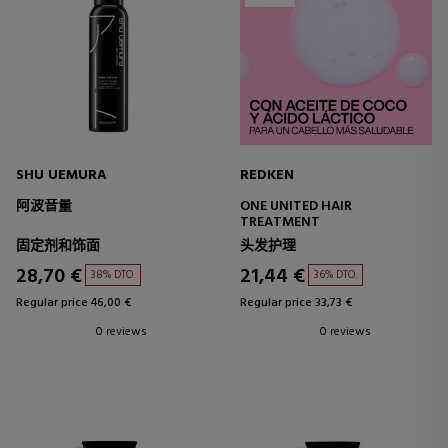
SHU UEMURA
REDKEN
阿波音量
ONE UNITED HAIR
TREATMENT
固定剂和饰面
头发护理
28,70 €
21,44 €
38% DTO.
36% DTO.
Regular price 46,00 €
Regular price 33,73 €
0 reviews
0 reviews