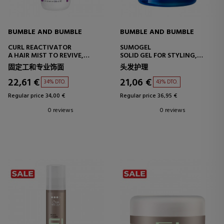
BUMBLE AND BUMBLE
BUMBLE AND BUMBLE
CURL REACTIVATOR
SUMOGEL
A HAIR MIST TO REVIVE,
SOLID GEL FOR STYLING,
REACTIVATE AND REHYDRATE
TRANSPARENT AND WITH
固定工和专业饰面
头发护理
CURLY HAIR.
HIGH HOLD
22,61 €
21,06 €
34% DTO.
43% DTO.
Regular price 34,00 €
Regular price 36,95 €
0 reviews
0 reviews