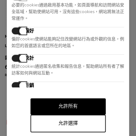
必要的cookies通過啟用基本功能，如頁面導航和訪問網站安
全區域，幫助使網站可用。沒有這些cookies，網站將無法正
常運作。
偏好
HAIR RITUEL BY SISLEY
KEVIN MURPHY
偏好cookies使網站能夠記住改變網站行為或外觀的信息，例
LE SPRAY FIXANT INVISIBLE
BODY.BUILDER
如您的首選語言或您所在的地區。
固定工和专业饰面
固定工和专业饰面
統計
60,51 €
18,53 €
統計cookies通過匿名收集和報告信息，幫助網站所有者了解
34% DTO.
19% DTO.
訪客如何與網站互動。
Regular price 91,00 €
Regular price 22,95 €
0 reviews
0 reviews
行銷
行銷cookies用於追踪訪客在網站上的活動。目的是顯示對個
別用戶具有相關性和吸引力的廣告，從而對發布者和第三方
允許所有
廣告商更有價值。
允許選擇