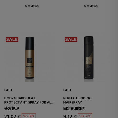
0 reviews
0 reviews
GHD
GHD
BODYGUARD HEAT
PERFECT ENDING
PROTECTANT SPRAY FOR ALL
HAIRSPRAY
HAIR TYPES
头发护理
固定剂和饰面
21,07 €
9,12 €
16% DTO.
16% DTO.