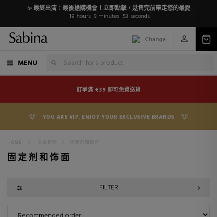
✨ 最終出清：最後搶購機會！立即點擊，趁售完前帶走您的最愛
18
hours
9
minutes
52
seconds
Change
MENU
訂單滿 €39 即可免費送貨
YOU ARE VIP. ENJOY YOUR EXCLUSIVE BRANDS
HOME
>
头发护理
>
固定剂和饰面
固定剂和饰面
FILTER