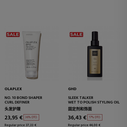
OLAPLEX
GHD
NO. 10 BOND SHAPER
SLEEK TALKER
CURL DEFINER
WET TO POLISH STYLING OIL
头发护理
固定剂和饰面
23,95 €
36,43 €
36% DTO.
17% DTO.
Regular price 37,33 €
Regular price 44,00 €