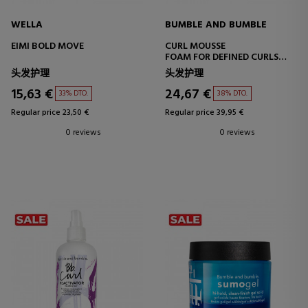
WELLA
BUMBLE AND BUMBLE
EIMI BOLD MOVE
CURL MOUSSE
FOAM FOR DEFINED CURLS
WITH VOLUME
头发护理
头发护理
15,63 €
24,67 €
33% DTO.
38% DTO.
Regular price 23,50 €
Regular price 39,95 €
0 reviews
0 reviews