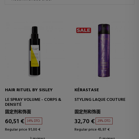
HAIR RITUEL BY SISLEY
KÉRASTASE
LE SPRAY VOLUME - CORPS &
STYLING LAQUE COUTURE
DENSITÉ
固定剂和饰面
固定剂和饰面
60,51 €
32,70 €
34% DTO.
29% DTO.
Regular price 91,00 €
Regular price 45,97 €
3 reviews
0 reviews