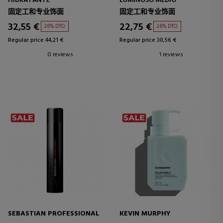
HIDRATANTE
LUMINOSO MEDIO
固定工和专业饰面
固定工和专业饰面
32,55 €
22,75 €
26% DTO.
26% DTO.
Regular price 44,21 €
Regular price 30,56 €
0 reviews
1 reviews
SEBASTIAN PROFESSIONAL
KEVIN MURPHY