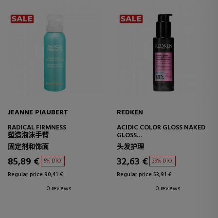
JEANNE PIAUBERT
REDKEN
RADICAL FIRMNESS
ACIDIC COLOR GLOSS NAKED
塑造泡沫手臂
GLOSS
ULTRA LIGHT HAIR OIL
固定剂和饰面
头发护理
85,89 €
32,63 €
5% DTO.
39% DTO.
Regular price 90,41 €
Regular price 53,91 €
0 reviews
0 reviews