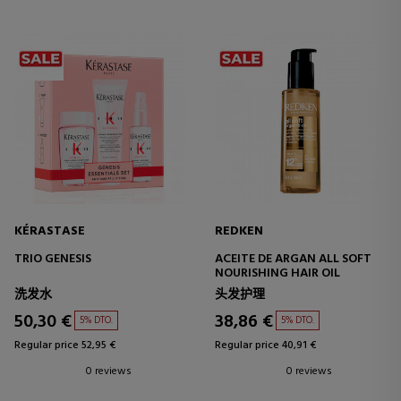
KÉRASTASE
REDKEN
TRIO GENESIS
ACEITE DE ARGAN ALL SOFT
NOURISHING HAIR OIL
洗发水
头发护理
50,30 €
38,86 €
5% DTO.
5% DTO.
Regular price 52,95 €
Regular price 40,91 €
0 reviews
0 reviews