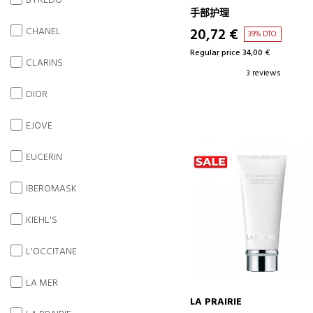
BYREDO
GLOVES
手部护理
CHANEL
20,72 €
39% DTO.
Regular price 34,00 €
CLARINS
3 reviews
DIOR
EJOVE
EUCERIN
IBEROMASK
KIEHL'S
L'OCCITANE
LA MER
LA PRAIRIE