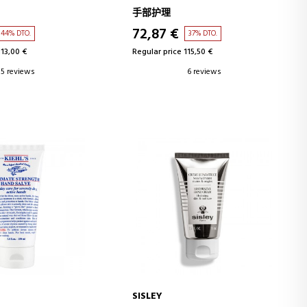
HAND CREAM
手部护理
72,87 €
44% DTO.
37% DTO.
113,00 €
Regular price 115,50 €
5 reviews
6 reviews
SISLEY