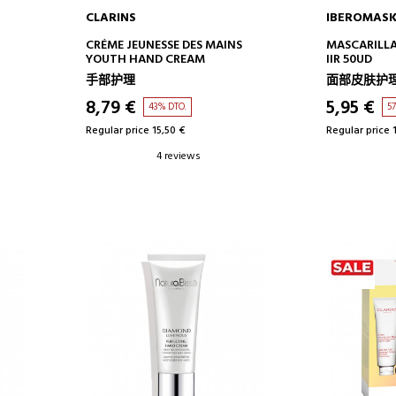
CLARINS
IBEROMAS
ADD TO CART
AD
CRÉME JEUNESSE DES MAINS
MASCARILLA
YOUTH HAND CREAM
IIR 50UD
手部护理
面部皮肤护
8,79 €
5,95 €
43% DTO.
5
Regular price 15,50 €
Regular price 
4 reviews