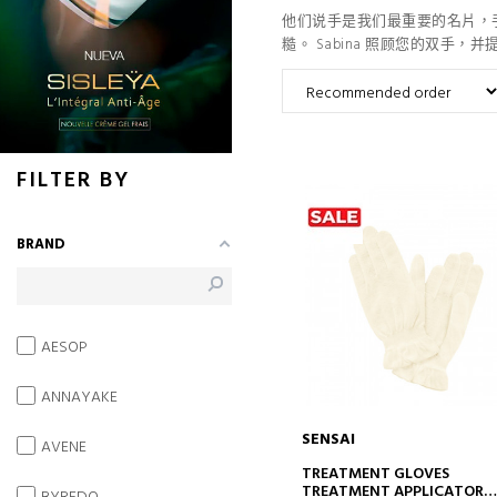
他们说手是我们最重要的名片，
糙。 Sabina 照顾您的双
FILTER BY
BRAND
AESOP
ANNAYAKE
SENSAI
AVENE
ADD TO CART
TREATMENT GLOVES
TREATMENT APPLICATOR