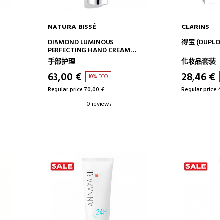
NATURA BISSÉ
CLARINS
ADD TO CART
AD
DIAMOND LUMINOUS
得宝 (DUPL
PERFECTING HAND CREAM
HAND CREAM
手部护理
化妆品套装
63,00 €
28,46 €
10% DTO.
Regular price 70,00 €
Regular price 
0 reviews