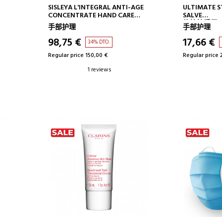
ADD TO CART
AD
SISLEYA L'INTEGRAL ANTI-AGE
ULTIMATE 
CONCENTRATE HAND CARE
SALVE
ANTI-AGING HAND CREAM
修护护手霜
手部护理
手部护理
98,75 €
17,66 €
34% DTO.
Regular price 150,00 €
Regular price 
1 reviews