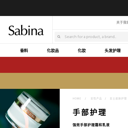
关于我
香料
化妝品
化妝
头发护理
HOME
>
女性产品
>
女士皮肤护理
手部护理
强效手部护理霜和乳液