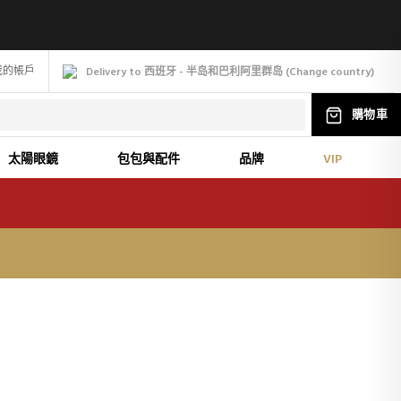
我的帳戶
Delivery to 西班牙 - 半岛和巴利阿里群岛
(
Change
country
)
購物車
太陽眼鏡
包包與配件
品牌
VIP