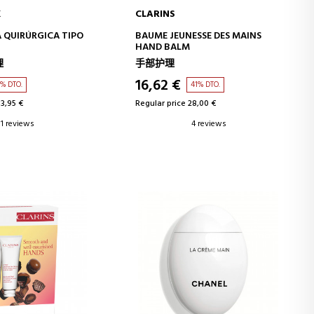
K
CLARINS
D TO CART
ADD TO CART
 QUIRÚRGICA TIPO
BAUME JEUNESSE DES MAINS
HAND BALM
理
手部护理
16,62 €
7% DTO.
41% DTO.
13,95 €
Regular price 28,00 €
1 reviews
4 reviews