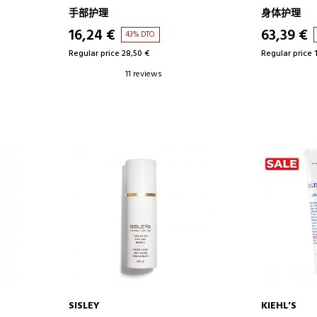
手部护理
身体护理
16,24 €
63,39 €
43% DTO.
Regular price 28,50 €
Regular price 
11 reviews
SISLEY
KIEHL'S