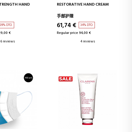
D TO CART
ADD TO CART
STRENGTH HAND
RESTORATIVE HAND CREAM
手部护理
61,74 €
39% DTO.
34% DTO.
29,00 €
Regular price 94,00 €
6 reviews
4 reviews