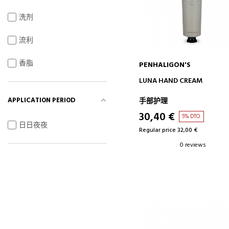
洗剂
流利
香脂
PENHALIGON'S
ADD TO CART
LUNA HAND CREAM
APPLICATION PERIOD
手部护理
30,40 €
5% DTO.
日日夜夜
Regular price 32,00 €
0 reviews