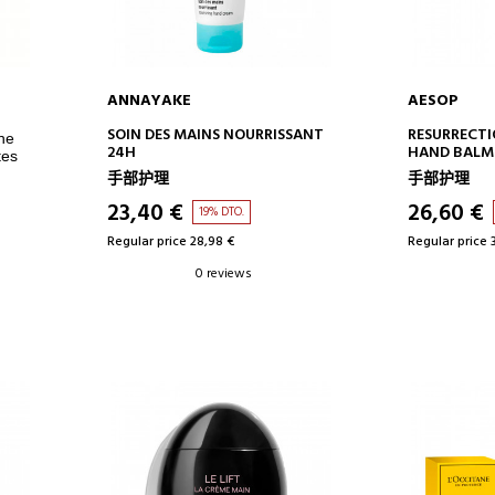
ANNAYAKE
AESOP
ADD TO CART
AD
SOIN DES MAINS NOURRISSANT
RESURRECT
he
24H
HAND BALM
tes
手部护理
手部护理
23,40 €
26,60 €
19% DTO.
Regular price 28,98 €
Regular price 
0 reviews