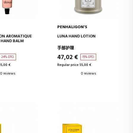
PENHALIGON'S
D TO CART
ADD TO CART
ION AROMATIQUE
LUNA HAND LOTION
 HAND BALM
手部护理
47,02 €
24% DTO.
15% DTO.
35,00 €
Regular price 55,00 €
0 reviews
0 reviews