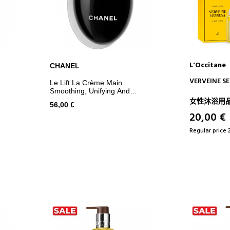
L'Occitane
CHANEL
ADD TO CART
AD
VERVEINE S
Le Lift La Crème Main
Smoothing, Unifying And
Redensifying
女性沐浴用
56,00 €
20,00 €
Regular price 