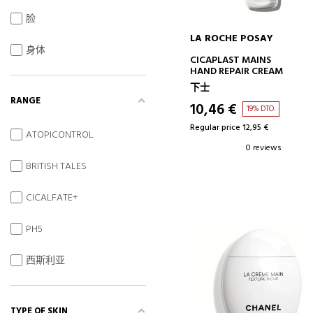
脸
LA ROCHE POSAY
身体
ADD TO CART
CICAPLAST MAINS
HAND REPAIR CREAM
下士
RANGE
10,46 €
19% DTO.
Regular price 12,95 €
ATOPICONTROL
0 reviews
BRITISH TALES
CICALFATE+
PH5
西斯利亚
TYPE OF SKIN