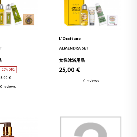
L'Occitane
D TO CART
ADD TO CART
ET
ALMENDRA SET
品
女性沐浴用品
25,00 €
20% DTO.
25,00 €
0 reviews
0 reviews