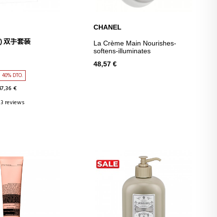
CHANEL
D TO CART
ADD TO CART
O) 双手套装
La Crème Main Nourishes-
softens-illuminates
48,57 €
40% DTO.
47,36 €
3 reviews