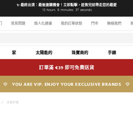
✨ 最終出清：最後搶購機會！立即點擊，趁售完前帶走您的最愛
13
hours
8
minutes
36
seconds
们
常見問題
個人化建議
我的訂單狀態
門市
聯絡我們
家
太陽能的
珠寶商的
手錶
訂單滿 €39 即可免費送貨
YOU ARE VIP. ENJOY YOUR EXCLUSIVE BRANDS
>
手部护理