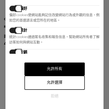
偏好
偏好cookies使網站能夠記住改變網站行為或外觀的信息，例
CANARIAS COSMETIC
CANARIAS COSMETIC
如您的首選語言或您所在的地區。
REVITALOE 6000
HIGHT PROTECTION SPF20+
統計
面部皮肤护理
防晒霜身体
統計cookies通過匿名收集和報告信息，幫助網站所有者了解
訪客如何與網站互動。
46,83 €
20,90 €
行銷
25 reviews
6 reviews
行銷cookies用於追踪訪客在網站上的活動。目的是顯示對個
別用戶具有相關性和吸引力的廣告，從而對發布者和第三方
允許所有
廣告商更有價值。
允許選擇
拒絕