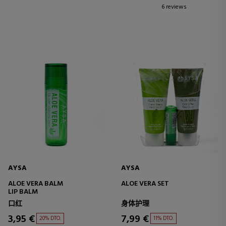
6 reviews
AYSA
AYSA
ALOE VERA BALM
ALOE VERA SET
LIP BALM
口红
身体护理
3,95 €
7,99 €
20% DTO.
11% DTO.