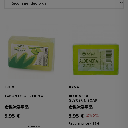
EJOVE
AYSA
JABÓN DE GLICERINA
ALOE VERA
GLYCERIN SOAP
女性沐浴用品
女性沐浴用品
5,95 €
3,95 €
20% DTO.
Regular price 4,95 €
8 reviews