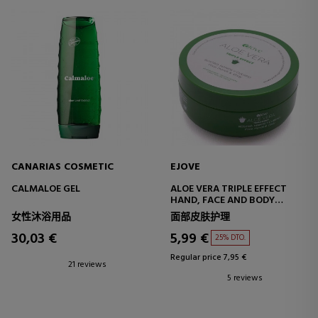
CANARIAS COSMETIC
EJOVE
CALMALOE GEL
ALOE VERA TRIPLE EFFECT
HAND, FACE AND BODY
CREAM
女性沐浴用品
面部皮肤护理
30,03 €
5,99 €
25% DTO.
Regular price 7,95 €
21 reviews
5 reviews