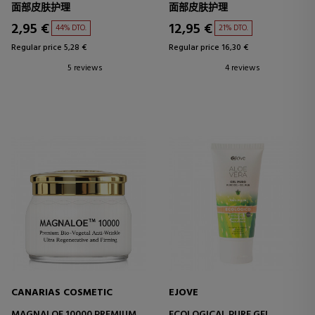
面部皮肤护理
面部皮肤护理
2,95 €
12,95 €
44% DTO.
21% DTO.
Regular price 5,28 €
Regular price 16,30 €
5 reviews
4 reviews
CANARIAS COSMETIC
EJOVE
MAGNALOE 10000 PREMIUM
ECOLOGICAL PURE GEL