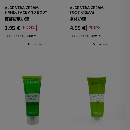
ALOE VERA CREAM
ALOE VERA CREAM
HAND, FACE AND BODY
FOOT CREAM
CREAM
面部皮肤护理
身体护理
3,95 €
4,95 €
14% DTO.
17% DTO.
Regular price 4,60 €
Regular price 5,95 €
13 reviews
6 reviews