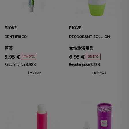
EJOVE
EJOVE
DENTIFRICO
DEODORANT ROLL-ON
芦荟
女性沐浴用品
5,95 €
6,95 €
14% DTO.
13% DTO.
Regular price 6,95 €
Regular price 7,95 €
1 reviews
1 reviews