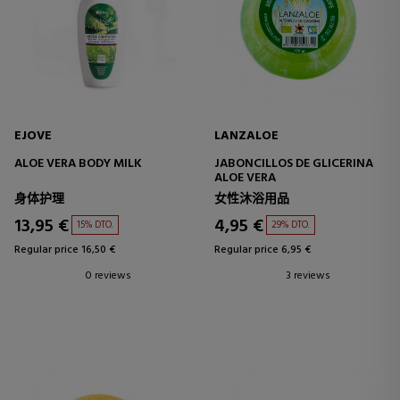
EJOVE
LANZALOE
ALOE VERA BODY MILK
JABONCILLOS DE GLICERINA
ALOE VERA
身体护理
女性沐浴用品
13,95 €
4,95 €
15% DTO.
29% DTO.
Regular price 16,50 €
Regular price 6,95 €
0 reviews
3 reviews