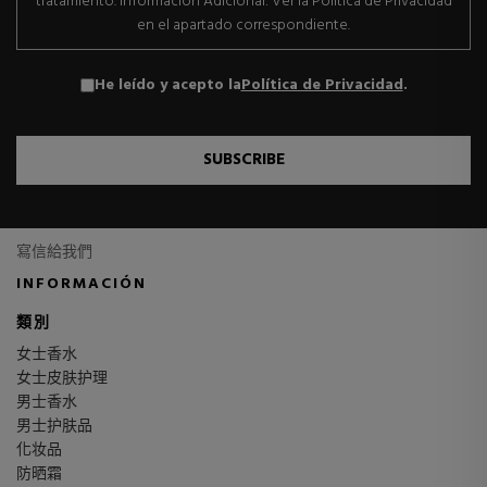
tratamiento. Información Adicional: Ver la Política de Privacidad
en el apartado correspondiente.
He leído y acepto la
Política de Privacidad
.
SUBSCRIBE
寫信給我們
INFORMACIÓN
類別
女士香水
女士皮肤护理
男士香水
男士护肤品
化妆品
防晒霜