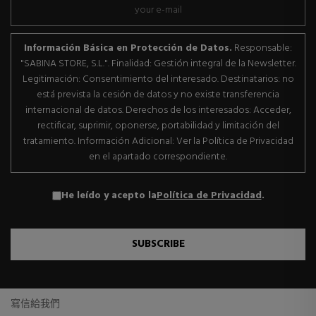
Información Básica en Protección de Datos.
Responsable:
"SABINA STORE, S.L.". Finalidad: Gestión integral de la Newsletter.
Legitimación: Consentimiento del interesado. Destinatarios: no
está prevista la cesión de datos y no existe transferencia
internacional de datos. Derechos de los interesados: Acceder,
rectificar, suprimir, oponerse, portabilidad y limitación del
tratamiento. Información Adicional: Ver la Política de Privacidad
en el apartado correspondiente.
He leído y acepto la
Política de Privacidad
.
SUBSCRIBE
寫信給我們