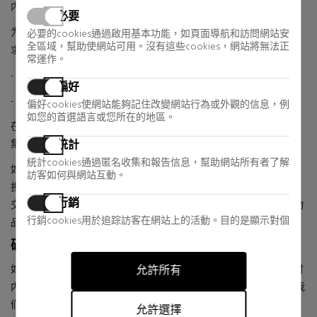
内部检查。
必要
为了加快流程，请将以下相关产品的照片发送给我们并附在您的请
必要的cookies通過啟用基本功能，如頁面導航和訪問網站安
全區域，幫助使網站可用。沒有這些cookies，網站將無法正
求中：
常運作。
- 原包装中产品正面的照片。
偏好
- 产品条形码 (EAN) 的照片。
偏好cookies使網站能夠記住改變網站行為或外觀的信息，例
如您的首選語言或您所在的地區。
在这种情况下，我们将继续审核您的请求并与您一起组织产品的收
統計
集。
統計cookies通過匿名收集和報告信息，幫助網站所有者了解
如果Sabina在准备订单时出现错误，则换货的运输费用将由我们承
訪客如何與網站互動。
担；如果客户在购买时出现错误，则客户必须支付送货服务的费用.
行銷
交通的改变。 *如果未在规定期限内沟通，将不接受退货以及丢失物
行銷cookies用於追踪訪客在網站上的活動。目的是顯示對個
品的索赔。
別用戶具有相關性和吸引力的廣告，從而對發布者和第三方
破损或原产地缺陷
廣告商更有價值。
如果您的订单到达时发现原产地有缺陷或破损，请在
收到后 48 小时
允許所有
内
通过我们的联系表或电子邮件 (help@sabina.com) 与我们联系
，我
们将处理您的事件。
允許選擇