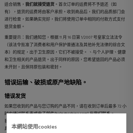
适合销售，
我们就接受退货
。首次订单的运费将不予退还（如
有），退货的运费将由客户承担。收到商品后，我们的品质部门会
进行检查，如果确实完好，我们将使用订单中相同的付款方式支付
退货金额。
重要提示：我们通知您，根据 11 月 16 日第 1/2007 号皇家立法法令
（该法令批准了消费者和用户保护普通法及其他补充法律的综合文
本）的规定，出于卫生原因，它们不被接受。 、与个人护理、健康
和卫生相关的产品退货。出于同样的原因，您希望退回的产品必须
未开封，且保持原包装和密封。
错误运输、破损或原产地缺陷。
错误发货
如果您收到的产品与您订购的产品不同，请在收到订单后最多 72 小
时内通过联系表或电子邮件
(help@sabina.com) 与我们联系。
我们将处理您的请求。将进行事前验证，产品必须处于最佳状态，
本網站使用cookies
具有原始包装，没有任何类型的用途并且适合销售，还将进行一些