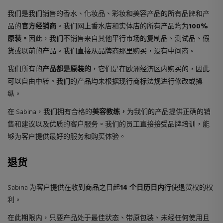
我们是我们销售的香水、化妆品、彩妆和美容产品的所有品牌和产
品的
官方经销商
。我们网上香水店和实体店的所有产品均为
100%
原装。
因此，我们不销售来自其他平行市场的复制品、测试品、假
货或以前的产品。我们直接从品牌商那里购买，没有中间商。
我们所有的
产品都是原装的
，它们是在欧洲经济区内购买的，因此
可以自由中转。我们的产品均未根据现行商标法规进行修改或操
纵。
在 Sabina，我们拥有合格的
美容教练，
为我们的产品提供正确的销
售和建议以及优质的客户服务。我们的员工直接接受品牌培训，能
够为客户提供最好的服务和购买体验。
退货
Sabina 为客户提供在收到商品之日起
14 个日历日内
行使退货权的权
利。
在此期限内，只要产品处于最佳状态、带原包装、未经任何使用且