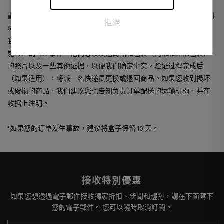
重要提示：如果未在之前规定的交货日期后 48 小时内进行沟通，则
拒絕
将不接受损坏商品以及原产地有缺陷的商品的退货。
我们始终需要买方提供一份或多份证据，以便能够确定损坏/缺陷并
能够正确管理事件。他们必须发送商品和包装（内部和外部包装）
的照片以及一些其他证据，以便我们确定事实。验证过程完成后
（如果适用），将派一名快递员更换或退回商品。如果您收到损坏
或破损的商品，我们建议您也告知负责订单配送的运输机构，并在
收据上注明。
*如果您的订单发生事故，建议将盒子保留 10 天。
接收特別優惠
如果您想透過電子郵件接收獨家折扣、新聞和趨勢，請在下面寫下
您的電子郵件。 您可以隨時取消訂閱。