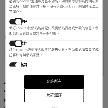
必要的cookies通過啟用基本功能，如頁面導航和訪問網站安
全區域，幫助使網站可用。沒有這些cookies，網站將無法正
1 reviews
2 reviews
常運作。
偏好
偏好cookies使網站能夠記住改變網站行為或外觀的信息，例
如您的首選語言或您所在的地區。
統計
統計cookies通過匿名收集和報告信息，幫助網站所有者了解
訪客如何與網站互動。
行銷
行銷cookies用於追踪訪客在網站上的活動。目的是顯示對個
別用戶具有相關性和吸引力的廣告，從而對發布者和第三方
允許所有
廣告商更有價值。
ANNAYAKE
L'Occitane
EYE CONTOUR CREAM MEN
珍贵蜡菊眼部修护霜
允許選擇
男士面部皮肤护理
眼睛护理
42,48 €
44,00 €
19% DTO.