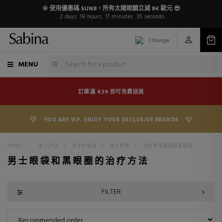
🌞 使用優惠碼 SUN8，所有太陽眼鏡立減 8€ 歐元 😎
2
days
18
hours
17
minutes
35
seconds
Change
MENU
訂單滿 €39 即可免費送貨
YOU ARE VIP. ENJOY YOUR EXCLUSIVE BRANDS
HOME
>
男士产品
>
男士护肤品
>
男士护理
>
治疗男性眼袋和黑眼圈
男士眼袋和黑眼圈的治疗方法
FILTER