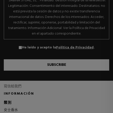
"SABINA STORE, S.L.". Finalidad: Gestión integral de la Newsletter.
Legitimación: Consentimiento del interesado. Destinatarios: no
está prevista la cesión de datos y no existe transferencia
internacional de datos. Derechos de los interesados: Acceder,
rectificar, suprimir, oponerse, portabilidad y limitación del
tratamiento. Información Adicional: Ver la Política de Privacidad
en el apartado correspondiente.
He leído y acepto la
Política de Privacidad
.
SUBSCRIBE
寫信給我們
INFORMACIÓN
類別
女士香水