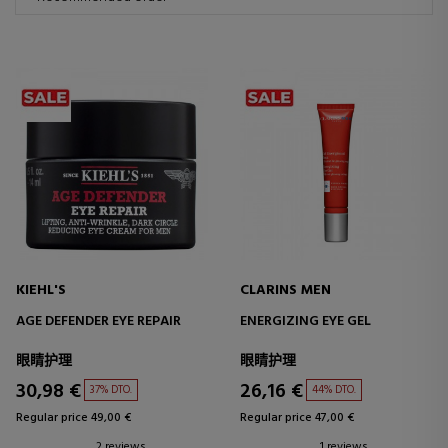
KIEHL'S
CLARINS MEN
AGE DEFENDER EYE REPAIR
ENERGIZING EYE GEL
眼睛护理
眼睛护理
30,98 €
26,16 €
37% DTO.
44% DTO.
Regular price 49,00 €
Regular price 47,00 €
2 reviews
1 reviews