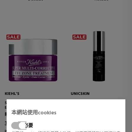
KIEHL'S
UNICSKIN
SUPER MULTI-CORRECTIVE
UNIC EYES & LIPS TRIPLE
EYE ZONE TREATMENT
ACTION
本網站使用cookies
CORRECTIVE EYE CONTOUR
EYE AND LIP CONTOUR
眼部轮廓
眼睛护理
TREATMENT
TREATMENT
32,25 €
56,86 €
38% DTO.
14% DTO.
必要
Regular price 52,00 €
Regular price 66,50 €