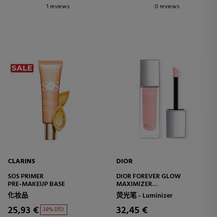
1 reviews
0 reviews
CLARINS
DIOR
SOS PRIMER
DIOR FOREVER GLOW
PRE-MAKEUP BASE
MAXIMIZER
LONG-LASTING LIQUID
化妆品
荧光笔 - Luminizer
HIGHLIGHTER
25,93 €
32,45 €
38% DTO.