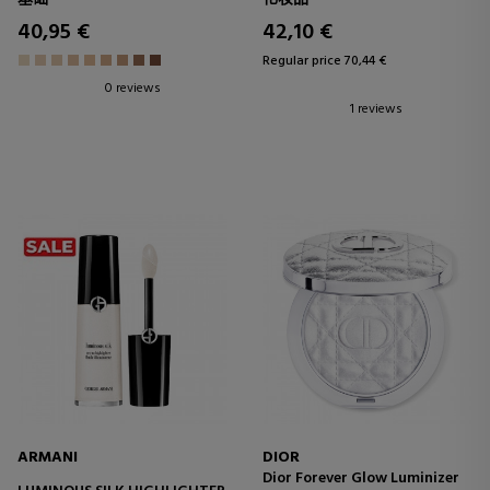
AND ILLUMINATING FLUID
40,95 €
42,10 €
Regular price 70,44 €
0 reviews
1 reviews
ARMANI
DIOR
Dior Forever Glow Luminizer