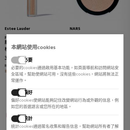
Estee Lauder
NARS
FUTURIST SKINCEALER
LIGHT REFLECTING
肤色校正器 + 柔光灯
LUMINIZING POWDER
本網站使用cookies
HIGH PERFORMANCE
校正器
烫金粉
ILLUMINATOR
37,05 €
37,63 €
14% DTO.
必要
Regular price 39,00 €
Regular price 43,55 €
必要的cookies通過啟用基本功能，如頁面導航和訪問網站安
全區域，幫助使網站可用。沒有這些cookies，網站將無法正
0 reviews
0 reviews
常運作。
偏好
偏好cookies使網站能夠記住改變網站行為或外觀的信息，例
如您的首選語言或您所在的地區。
統計
統計cookies通過匿名收集和報告信息，幫助網站所有者了解