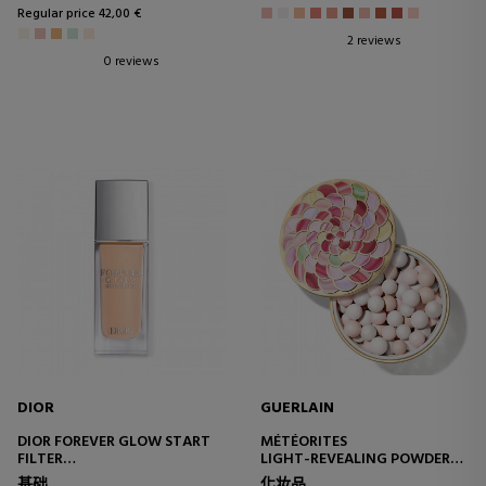
Regular price 42,00 €
2 reviews
0 reviews
DIOR
GUERLAIN
DIOR FOREVER GLOW START
MÉTÉORITES
FILTER
LIGHT-REVEALING POWDER
COMPLEXION SUBLIMATING
PEARLS
基础
化妆品