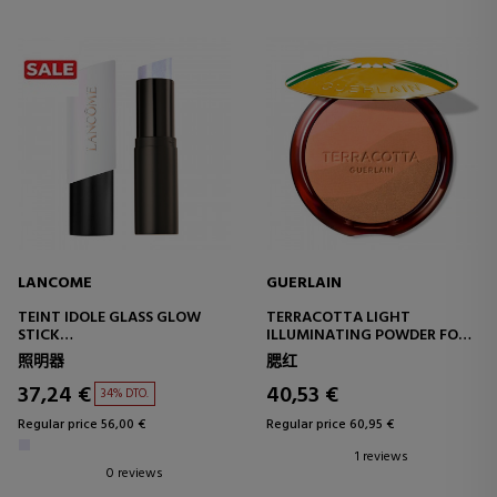
LANCOME
GUERLAIN
TEINT IDOLE GLASS GLOW
TERRACOTTA LIGHT
STICK
ILLUMINATING POWDER FOR
ILLUMINATING GLASS SKIN
A NATURALLY HEALTHY
照明器
腮红
EFFECT
COMPLEXION EFFECT - 96%
NATURALLY DERIVED
37,24 €
40,53 €
34% DTO.
INGREDIENTS
Regular price 56,00 €
Regular price 60,95 €
1 reviews
0 reviews