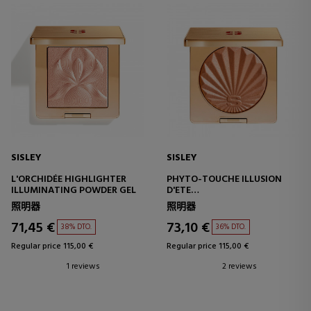
SISLEY
SISLEY
L'ORCHIDÉE HIGHLIGHTER
PHYTO-TOUCHE ILLUSION
ILLUMINATING POWDER GEL
D'ETE
BRONZING POWDER
照明器
照明器
71,45 €
73,10 €
38% DTO.
36% DTO.
Regular price 115,00 €
Regular price 115,00 €
1 reviews
2 reviews