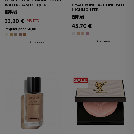
LUMINOUS SILK HIGHLIGHTER
WATER-BASED LIQUID
HYALURONIC ACID INFUSED
HIGHLIGHTER
HIGHLIGHTER
照明器
照明器
33,20 €
34% DTO.
43,70 €
Regular price 50,00 €
0 reviews
0 reviews