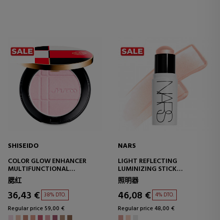
SHISEIDO
NARS
COLOR GLOW ENHANCER
LIGHT REFLECTING
MULTIFUNCTIONAL
LUMINIZING STICK
COMPACT POWDER
MULTIPURPOSE
腮红
照明器
ILLUMINATING STICK
36,43 €
46,08 €
38% DTO.
4% DTO.
Regular price 59,00 €
Regular price 48,00 €