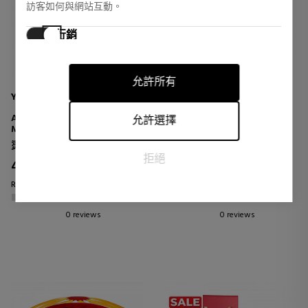
訪客如何與網站互動。
行銷
行銷cookies用於追踪訪客在網站上的活動。目的是顯示對個
別用戶具有相關性和吸引力的廣告，從而對發布者和第三方
允許所有
廣告商更有價值。
YVES SAINT LAURENT
CLINIQUE
ALL HOURS HYPER BLUR
CHUBBY STICK SCULPTING
允許選擇
MAKEUP SETTING POWDER
HIGHLIGHT
MAKEUP TO HIGHLIGHT
烫金粉
照明器
拒絕
43,68 €
38,01 €
33% DTO.
Regular price 65,00 €
Regular price 40,01 €
0 reviews
0 reviews