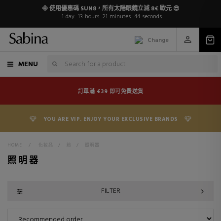
🌞 使用優惠碼 SUN8，所有太陽眼鏡立減 8€ 歐元 😎
1
day
13
hours
21
minutes
43
seconds
Change
MENU
訂單滿 €39 即可免費送貨
YOU ARE VIP. ENJOY YOUR EXCLUSIVE BRANDS
HOME
>
化妆品
>
脸
>
照明器
照明器
FILTER