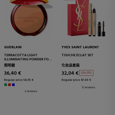
GUERLAIN
YVES SAINT LAURENT
TERRACOTTA LIGHT
TOUCHE ÉCLAT SET
ILLUMINATING POWDER FOR
A NATURALLY HEALTHY
照明器
化妆品套装
COMPLEXION EFFECT - 96%
NATURALLY DERIVED
36,40 €
32,04 €
32% DTO.
INGREDIENTS
Regular price 58,95 €
Regular price 47,00 €
0 reviews
2 reviews