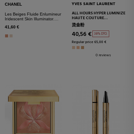
YVES SAINT LAURENT
CHANEL
ALL HOURS HYPER LUMINIZE
Les Beiges Fluide Enlumineur
HAUTE COUTURE
Iridescent Skin Illuminator.
HIGHLIGHTER
Radiant, Healthy Glow. For
烫金粉
41,60 €
Face And Body
40,56 €
38% DTO.
Regular price 65,00 €
0 reviews