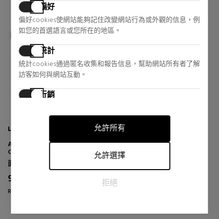
偏好
偏好cookies使網站能夠記住改變網站行為或外觀的信息，例
如您的首選語言或您所在的地區。
統計
統計cookies通過匿名收集和報告信息，幫助網站所有者了解
訪客如何與網站互動。
行銷
行銷cookies用於追踪訪客在網站上的活動。目的是顯示對個
別用戶具有相關性和吸引力的廣告，從而對發布者和第三方
允許所有
LA COLLINE
廣告商更有價值。
ANTI-SPOT WHITE
CORRECTOR
允許選擇
面部皮肤护理
91,39 €
38% DTO.
拒絕
Regular price 148,00 €
0 reviews