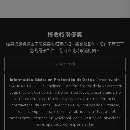
接收特別優惠
如果您想透過電子郵件接收獨家折扣、新聞和趨勢，請在下面寫下
您的電子郵件。 您可以隨時取消訂閱。
Información Básica en Protección de Datos.
Responsable:
"SABINA STORE, S.L.". Finalidad: Gestión integral de la Newsletter.
Legitimación: Consentimiento del interesado. Destinatarios: no
está prevista la cesión de datos y no existe transferencia
internacional de datos. Derechos de los interesados: Acceder,
rectificar, suprimir, oponerse, portabilidad y limitación del
tratamiento. Información Adicional: Ver la Política de Privacidad
en el apartado correspondiente.