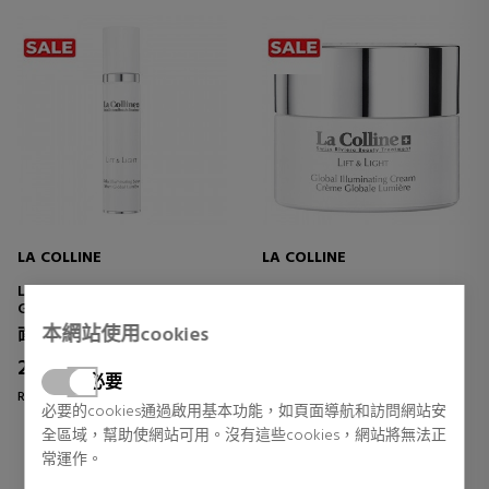
LA COLLINE
LA COLLINE
LIFT & LIGHT SERUM
LIFT & LIGHT CREAM
GLOBAL TREATMENT -
GLOBAL CREAM -
ILLUMINATOR
ILLUMINATING
本網站使用cookies
面部皮肤护理
面部皮肤护理
266,76 €
250,04 €
38% DTO.
34% DTO.
必要
Regular price 432,00 €
Regular price 376,00 €
必要的cookies通過啟用基本功能，如頁面導航和訪問網站安
0 reviews
2 reviews
全區域，幫助使網站可用。沒有這些cookies，網站將無法正
常運作。