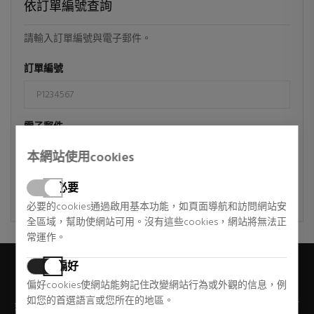
依訂單編號查詢
請輸入訂單編號與電子郵件。
訂單編號
電子郵件
本網站使用cookies
必要
送出
必要的cookies通過啟用基本功能，如頁面導航和訪問網站安
全區域，幫助使網站可用。沒有這些cookies，網站將無法正
常運作。
偏好
接收特別優惠
偏好cookies使網站能夠記住改變網站行為或外觀的信息，例
如您的首選語言或您所在的地區。
如果您想透過電子郵件接收獨家折扣、新聞和趨勢，請在下面寫下