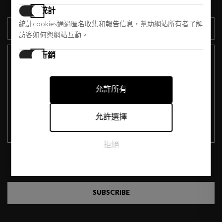
您的電子郵件。 您可以隨時取消訂閱。
統計
統計cookies通過匿名收集和報告信息，幫助網站所有者了解
訪客如何與網站互動。
Información Básica en Protección de Datos.
行銷
Responsable:
"SABINA STORE, S.L.". Finalidad: Gestión integral de la Newsletter.
行銷cookies用於追踪訪客在網站上的活動。目的是顯示對個
Legitimación: Consentimiento del interesado. Destinatarios: no
別用戶具有相關性和吸引力的廣告，從而對發布者和第三方
está prevista la cesión de datos y no existe transferencia
允許所有
廣告商更有價值。
internacional de datos. Derechos de los interesados: Acceder,
rectificar, suprimir, oponerse, portabilidad y limitación del
允許選擇
tratamiento. Información Adicional: Ver la Política de Privacidad
en el apartado correspondiente.
拒絕
He leído y acepto la
Política de Privacidad
.
SUBSCRIBE