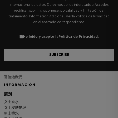
internacional de datos. Derechos de los interesados: Acceder,
rectificar, suprimir, oponerse, portabilidad y limitación del
tratamiento. Información Adicional: Ver la Política de Privacidad
en el apartado correspondiente.
He leído y acepto la
Política de Privacidad
.
SUBSCRIBE
寫信給我們
INFORMACIÓN
類別
女士香水
女士皮肤护理
男士香水