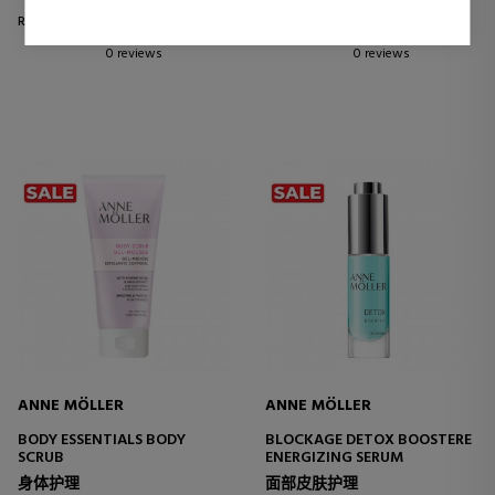
Regular price 55,25 €
Regular price 42,66 €
0 reviews
0 reviews
ANNE MÖLLER
ANNE MÖLLER
BODY ESSENTIALS BODY
BLOCKAGE DETOX BOOSTERE
SCRUB
ENERGIZING SERUM
身体护理
面部皮肤护理