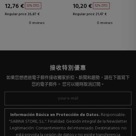
12,76 €
10,20 €
53% DTO.
52% DTO.
Regular price 26,87 €
Regular price 21,47 €
0 reviews
0 reviews
接收特別優惠
如果您想透過電子郵件接收獨家折扣、新聞和趨勢，請在下面寫下
您的電子郵件。 您可以隨時取消訂閱。
Información Básica en Protección de Datos.
Responsable:
"SABINA STORE, S.L.". Finalidad: Gestión integral de la Newsletter.
Legitimación: Consentimiento del interesado. Destinatarios: no
está prevista la cesión de datos y no existe transferencia