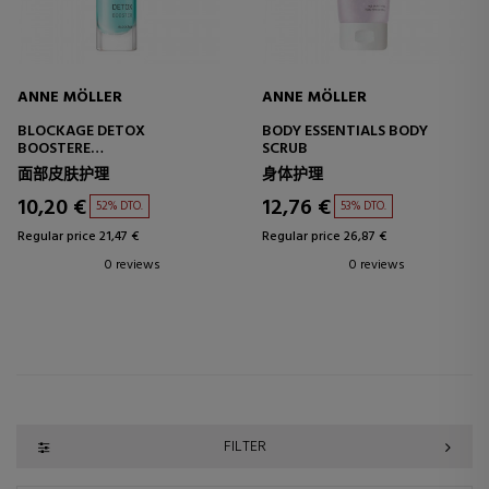
ANNE MÖLLER
ANNE MÖLLER
BLOCKAGE DETOX
BODY ESSENTIALS BODY
BOOSTERE
SCRUB
ENERGIZING SERUM
面部皮肤护理
身体护理
10,20 €
12,76 €
52% DTO.
53% DTO.
Regular price 21,47 €
Regular price 26,87 €
0 reviews
0 reviews
FILTER