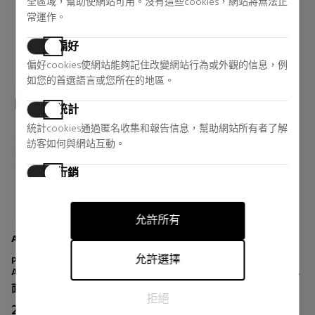
全區域，幫助使網站可用。沒有這些cookies，網站將無法正
2 reviews
0 reviews
常運作。
偏好
偏好cookies使網站能夠記住改變網站行為或外觀的信息，例
如您的首選語言或您所在的地區。
統計
統計cookies通過匿名收集和報告信息，幫助網站所有者了解
訪客如何與網站互動。
行銷
行銷cookies用於追踪訪客在網站上的活動。目的是顯示對個
別用戶具有相關性和吸引力的廣告，從而對發布者和第三方
允許所有
廣告商更有價值。
ANNE MÖLLER
ANNE MÖLLER
允許選擇
PERFECTIA SUPER SERUM
HYDRA BOOST FILLER SERUM
ANTI-DARK SPOT SERUM
ULTRA MOISTURIZING SERUM
FILLER EFFECT
面部皮肤护理
面部皮肤护理
拒絕
26,24 €
20,26 €
53% DTO.
53% DTO.