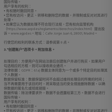
国际传输。
用户享有的权利：
• 有权随时撤回同意。
• 您有权访问、更正、转移和删除您的数据，并限制或反对对其进行
处理。
• 如果您认为数据处理不符合现行法规，您有权向监管机构
（https://www.aepd.es/reglamento/derechos/index.html）提出投
诉。www.agpd.es。地址：Calle Jorge Juan 6, 28001, Madrid。
行使您的权利的联系方式：请参阅第 8 点。
3.“创建账户”选项卡。附加信息。
处理目的：方便用户在网站注册后创建账户并进行购买，如果用户
勾选相应的方框，则可以接收商业通讯。
法律依据：GDPR：6.1.a) 数据主体同意为一个或多个特定目的处理其
个人数据。
数据保留标准：数据保留时间不会超过维持处理目的所需的时间；
当不再需要用于该目的时，将采取适当的安全措施删除数据，以确
保数据的匿名化或彻底销毁。
数据传输：除法律要求外，数据不会透露给第三方。数据不会进行
国际传输。
用户享有的权利：
• 有权随时撤回同意。
• 您有权访问、更正、转移和删除您的数据，并限制或反对对其进行