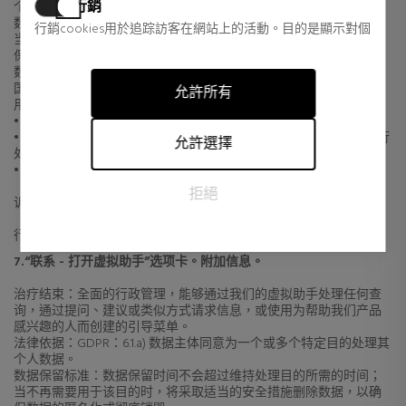
行銷
个人数据。
数据保留标准：数据保留时间不会超过维持处理目的所需的时间；
行銷cookies用於追踪訪客在網站上的活動。目的是顯示對個
当不再需要用于该目的时，将采取适当的安全措施删除数据，以确
別用戶具有相關性和吸引力的廣告，從而對發布者和第三方
保数据的匿名化或彻底销毁。
廣告商更有價值。
数据传输：除法律要求外，数据不会透露给第三方。数据不会进行
国际传输。
允許所有
用户享有的权利：
• 有权随时撤回同意。
• 您有权访问、更正、转移和删除您的数据，并限制或反对对其进行
允許選擇
处理。
• 如果您认为数据处理不符合现行法规，您有权向监管机构
（https://www.aepd.es/reglamento/derechos/index.html）提出投
拒絕
诉。www.agpd.es。地址：Calle Jorge Juan 6, 28001, Madrid。
行使您的权利的联系方式：请参阅第 8 点。
7.“联系 - 打开虚拟助手”选项卡。附加信息。
治疗结束：全面的行政管理，能够通过我们的虚拟助手处理任何查
询，通过提问、建议或类似方式请求信息，或使用为帮助我们产品
感兴趣的人而创建的引导菜单。
法律依据：GDPR：6.1.a) 数据主体同意为一个或多个特定目的处理其
个人数据。
数据保留标准：数据保留时间不会超过维持处理目的所需的时间；
当不再需要用于该目的时，将采取适当的安全措施删除数据，以确