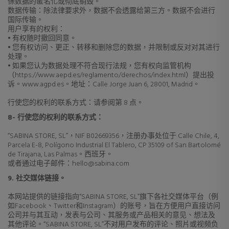
保数据的匿名化或彻底销毁。
数据传输：除法律要求外，数据不会透露给第三方。数据不会进行
国际传输。
用户享有的权利：
• 有权随时撤回同意。
• 您有权访问、更正、转移和删除您的数据，并限制或反对对其进行
处理。
• 如果您认为数据处理不符合现行法规，您有权向监管机构
（https://www.aepd.es/reglamento/derechos/index.html）提出投
诉。www.agpd.es。地址：Calle Jorge Juan 6, 28001, Madrid。
行使您的权利的联系方式：请参阅第 8 点。
8- 行使您的权利的联系方式：
“SABINA STORE, SL”，NIF B02669356，注册办事处位于 Calle Chile, 4,
Parcela E-8, Polígono Industrial El Tablero, CP 35109 of San Bartolomé
de Tirajana, Las Palmas。西班牙。
或者通过电子邮件：hello@sabina.com
9. 社交媒体链接。
本网站提供的链接指向“SABINA STORE, SL”旗下各社交媒体平台（例
如Facebook、Twitter和Instagram）的账号，旨在方便用户直接访问
公司并与其互动，发表与公司、其服务或产品相关的意见、想法及
其他评论。“SABINA STORE, SL”不对用户发布的评论、照片或视频负