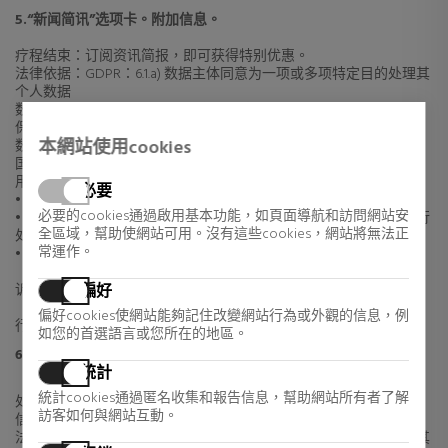
5.“新闻简讯”选项卡。附加信息。
疗程结束：订阅资讯简报，即可获得特别优惠。
法律依据：GDPR：6.1.a) 数据主体同意为一项或多项特定目的处理其
个人数据
数据保留标准：只要双方仍有意愿继续订阅新闻简报，数据就会被
保留。
本網站使用cookies
数据传输：除法律要求外，数据不会透露给第三方。数据不会进行
国际传输。
用户享有的权利：
必要
• 有权随时撤回同意。
必要的cookies通過啟用基本功能，如頁面導航和訪問網站安
• 您有权访问、更正、转移和删除您的数据，并限制或反对对其进行
全區域，幫助使網站可用。沒有這些cookies，網站將無法正
处理。
常運作。
• 如果您认为数据处理不符合现行法规，您有权向监管机构
（https://www.aepd.es/reglamento/derechos/index.html）提出投
偏好
诉。www.agpd.es。地址：Calle Jorge Juan 6, 28001, Madrid。
偏好cookies使網站能夠記住改變網站行為或外觀的信息，例
行使您的权利的联系方式：请参阅第 8 点。
如您的首選語言或您所在的地區。
6.“联系方式”选项卡。附加信息。
統計
統計cookies通過匿名收集和報告信息，幫助網站所有者了解
处理目的：能够处理任何对我们的产品或服务感兴趣的人的查询、
訪客如何與網站互動。
信息、请求、问题、建议或类似事项。
法律依据：GDPR：6.1.a) 数据主体同意为一个或多个特定目的处理其