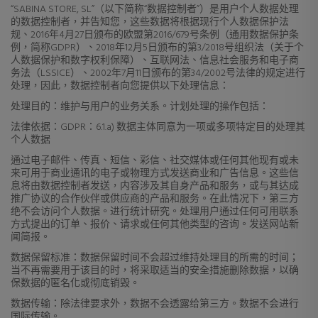
“SABINA STORE, SL”（以下简称“数据控制者”）是用户个人数据处理
的数据控制者，并告知您，这些数据将根据现行个人数据保护法
规、2016年4月27日颁布的欧盟第2016/679号条例（通用数据保护条
例，简称GDPR）、2018年12月5日颁布的第3/2018号组织法（关于个
人数据保护和数字权利保障）、互联网法、信息社会服务和电子商
务法（LSSICE）、2002年7月11日颁布的第34/2002号法律的规定进行
处理，因此，数据控制者向您提供以下处理信息：
处理目的：维护与用户的业务关系。计划处理的操作包括：
法律依据：GDPR：6.1.a) 数据主体同意为一项或多项特定目的处理其
个人数据
通过电子邮件、传真、短信、彩信、社交媒体或任何其他现有或未
来可用于商业通讯的电子或物理方式发送商业和广告信息。这些信
息将由数据控制者发送，内容涉及其自身产品和服务，或与其达成
推广协议的合作伙伴或供应商的产品和服务。在此情况下，第三方
绝不会访问个人数据。进行统计研究。处理用户通过任何可用联系
方式提出的订单、报价、请求或任何其他类型的咨询。发送网站新
闻简报。
数据保留标准：数据
保留时间不会超过维持处理目的所需的时间；
当不再需要用于该目的时，将采取适当的安全措施删除数据，以确
保数据的匿名化或彻底销毁。
数据传输：
除法律要求外，数据不会透露给第三方。数据不会进行
国际传输。