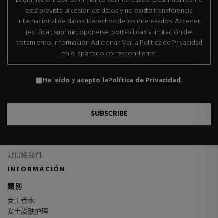
Legitimación: Consentimiento del interesado. Destinatarios: no
está prevista la cesión de datos y no existe transferencia
internacional de datos. Derechos de los interesados: Acceder,
rectificar, suprimir, oponerse, portabilidad y limitación del
tratamiento. Información Adicional: Ver la Política de Privacidad
en el apartado correspondiente.
He leído y acepto la
Política de Privacidad
.
SUBSCRIBE
寫信給我們
INFORMACIÓN
類別
女士香水
女士皮肤护理