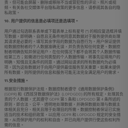
责，但可能会屏蔽、删除或移除不当或冒犯性的评论、照片或视
频。有关各社交媒体平台隐私政策的更多信息，请参阅其各自的隐
私政策。
10. 用户提供的信息是必填项还是选填项。
用户通过勾选联系表单或下载表单上标有星号 (*) 的相应复选框并填
写数据，即明确、自愿且无条件地同意其数据对于服务提供商处理
其请求是必要的。填写其余字段的数据为自愿行为。用户保证提供
给数据控制者的个人数据准确无误，并负责告知任何变更。数据控
制者明确告知并保证用户，在任何情况下都不会将其个人数据传输
给第三方；如需进行任何类型的个人数据传输，将事先征得用户的
明确、知情且无条件的同意。通过网站请求的所有数据均为必填
项，因为这些数据对于向用户提供最佳服务至关重要。如果未提供
所有数据，则所提供的信息和服务可能无法完全满足用户的需求。
11.安全措施。
根据现行数据保护法规，数据控制者遵守《通用数据保护条例》
(GDPR) 和《西班牙数据保护法》(LOPDGDD) 的所有规定，处理其负
责的个人数据，尤其遵守 GDPR 第 5 条和 LOPDGDD 第 4 条所述的
原则，即合法、公平、透明地处理数据，并确保数据处理与数据主
体相关且充分、相关且限于处理目的所需。数据控制者保证已实施
适当的技术和组织政策，以应用 GDPR 和 LOPDGDD 规定的安全措
施，从而保护用户的权利和自由，并已向用户提供行使这些权利所
需的信息。