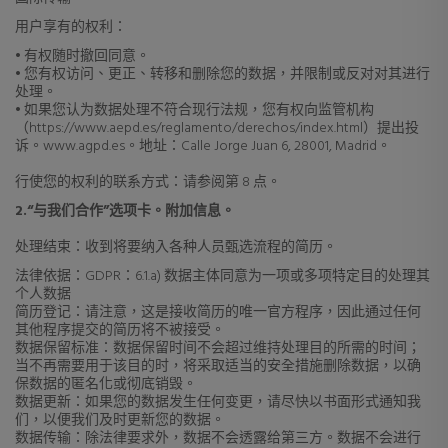
用户享有的权利：
• 有权随时撤回同意。
• 您有权访问、更正、转移和删除您的数据，并限制或反对对其进行
处理。
• 如果您认为数据处理不符合现行法规，您有权向监管机构
（https://www.aepd.es/reglamento/derechos/index.html）提出投
诉。www.agpd.es。地址：Calle Jorge Juan 6, 28001, Madrid。
行使您的权利的联系方式：请参阅第 8 点。
2.“与我们合作”选项卡。附加信息。
处理结束：收到将要纳入各种人员甄选流程的简历。
法律依据：GDPR：6.1.a) 数据主体同意为一项或多项特定目的处理其
个人数据
简历登记：请注意，这是接收简历的唯一官方程序，因此通过任何
其他程序提交的简历将不被接受。
数据保留标准：数据保留时间不会超过维持处理目的所需的时间；
当不再需要用于该目的时，将采取适当的安全措施删除数据，以确
保数据的匿名化或彻底销毁。
数据更新：如果您的数据发生任何变更，请尽快以书面形式通知我
们，以便我们及时更新您的数据。
数据传输：除法律要求外，数据不会透露给第三方。数据不会进行