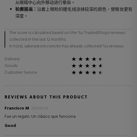
从眼睛中心向外移动进行晕染。
轮廓描画：
沿着上眼睑的睫毛线涂抹较深的颜色，使眼妆更有
深度。
The score is calculated based on the %s TrsutedShops reviews
collected in the last 12 months.
In total, sabinastore.com/en has already collected %s reviews.
Delivery
Goods
Customer Service
REVIEWS ABOUT THIS PRODUCT
Francisco M
2019-08-04
Fue un regalo. Un clásico que funciona.
Good