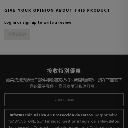
GIVE YOUR OPINION ABOUT THIS PRODUCT
Log in or sign up
to write a review
發表評論
接收特別優惠
如果您想透過電子郵件接收獨家折扣、新聞和趨勢，請在下面寫下
您的電子郵件。 您可以隨時取消訂閱。
Información Básica en Protección de Datos.
Responsable:
"SABINA STORE, S.L.". Finalidad: Gestión integral de la Newsletter.
Legitimación: Consentimiento del interesado. Destinatarios: no