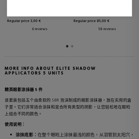
更多配件
Eau de Parfum
2,10 €
47,95 €
30% DTO.
44% DTO.
Regular price 3,00 €
Regular price 85,00 €
6 reviews
58 reviews
MORE INFO ABOUT ELITE SHADOW
APPLICATORS 5 UNITS
精英眼影涂抹器 5 件
该套装包括五个由柔软的 SBR 泡沫制成的眼影涂抹器，放在实用的盒
子里。它们非常适合涂抹和混合所有类型的阴影，让您轻松地在眼睑
上组合不同的颜色。
使用说明：
涂抹底影：
在整个眼睑上涂抹最浅的颜色，从泪管到太阳穴，