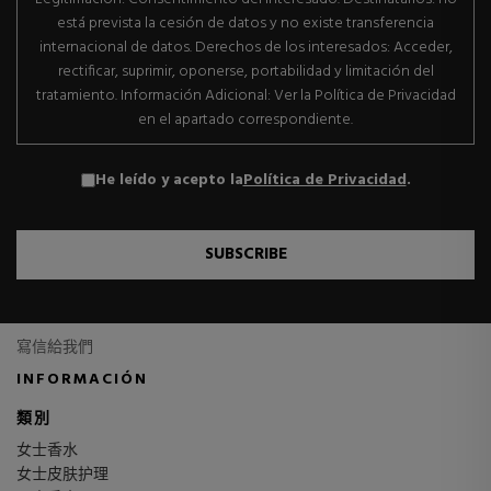
está prevista la cesión de datos y no existe transferencia
internacional de datos. Derechos de los interesados: Acceder,
rectificar, suprimir, oponerse, portabilidad y limitación del
tratamiento. Información Adicional: Ver la Política de Privacidad
en el apartado correspondiente.
He leído y acepto la
Política de Privacidad
.
SUBSCRIBE
寫信給我們
INFORMACIÓN
類別
女士香水
女士皮肤护理