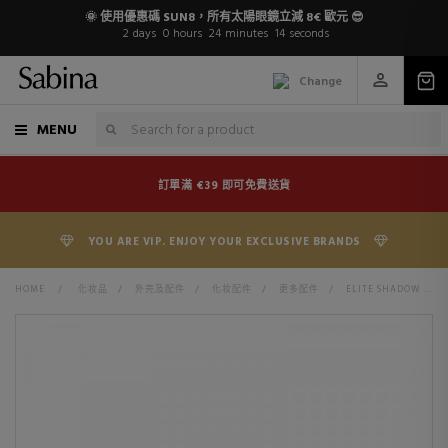
🌞 使用優惠碼 SUN8，所有太陽眼鏡立減 8€ 歐元 😎
2
days
0
hours
24
minutes
14
seconds
Change
MENU
訂單滿 €39 即可免費送貨
YOU ARE VIP. ENJOY YOUR EXCLUSIVE BRANDS
HOME
>
化妆品
>
外壳及配件
>
化妆配件
>
更多配件
>
ELITE SHADOW APPLICATORS 5 UNITS