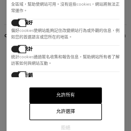
全區域，幫助使網站可用。沒有這些cookies，網站將無法正
常運作。
偏好
偏好cookies使網站能夠記住改變網站行為或外觀的信息，例
CUSTOMERS WHO BUY THIS ITEM ALSO BOUGHT:
如您的首選語言或您所在的地區。
統計
統計cookies通過匿名收集和報告信息，幫助網站所有者了解
訪客如何與網站互動。
行銷
行銷cookies用於追踪訪客在網站上的活動。目的是顯示對個
別用戶具有相關性和吸引力的廣告，從而對發布者和第三方
允許所有
廣告商更有價值。
允許選擇
BETER
YVES SAINT LAURENT
ELITE AFILA-LAPICES DOBLE
BLACK OPIUM
CON DEPOSITO
EAU DE PARFUM
拒絕