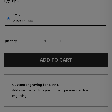
尺寸:
1个。
1个。
2,45 €
( / 100ml)
Quantity:
ADD TO CART
Custom engraving for 6,99 €
Add a unique touch to your gift with personalized laser
engraving.