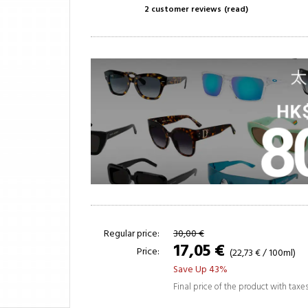
2 customer reviews
(read)
Regular price:
30,00 €
17,05 €
Price:
(22,73 € / 100ml)
Save Up 43%
Final price of the product with taxe