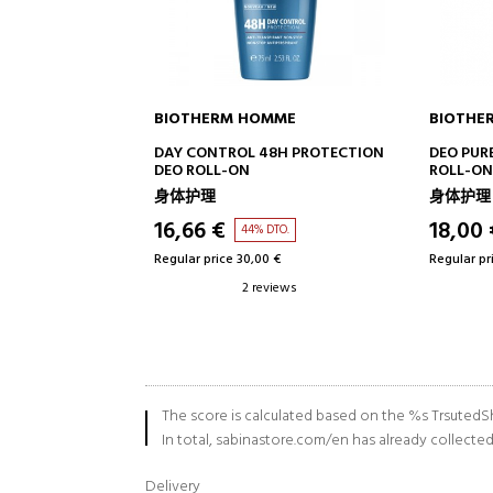
OMME
BIOTHERM
BIOTHE
TO CART
ADD TO CART
48H PROTECTION
DEO PURE INVISIBLE ROLL-ON
DAY CON
ROLL-ON DEODORANT
SPRAY
身体护理
身体护理
18,00 €
16,66 
 DTO.
44% DTO.
0 €
Regular price 32,00 €
Regular pr
eviews
2 reviews
The score is calculated based on the %s TrsutedSh
In total, sabinastore.com/en has already collecte
Delivery