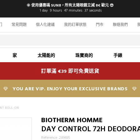
🌞 使用優惠碼 SUN8，所有太陽眼鏡立減 8€ 歐元 😎
1
day
9
hours
47
minutes
36
seconds
们
常見問題
個人化建議
我的訂單狀態
門市
聯絡我們
家
太陽能的
珠寶商的
手錶
訂單滿 €39 即可免費送貨
YOU ARE VIP. ENJOY YOUR EXCLUSIVE BRANDS
NT ROLL-ON
BIOTHERM HOMME
DAY CONTROL 72H DEODOR
Reference: 289695