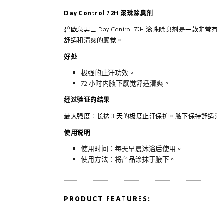
Day Control 72H 滚珠除臭剂
碧欧泉男士 Day Control 72H 滚珠除臭剂是
舒适和清爽的感觉。
好处
极强的止汗功效。
72 小时内腋下感觉舒适清爽。
经过验证的结果
最大强度：长达 3 天的极度止汗保护。腋下保持舒适清
使用说明
使用时间：每天早晨沐浴后使用。
使用方法：将产品涂抹于腋下。
PRODUCT FEATURES: