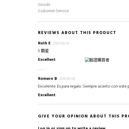
Goods
Customer Service
REVIEWS ABOUT THIS PRODUCT
Ruth E
2025-08-16
5 顆星
Excellent
驗證購買者
Romero B
2019-08-04
Excelente. Es para regalo. Siempre acierto con este 
Excellent
GIVE YOUR OPINION ABOUT THIS P
Log in or sign up
to write a review