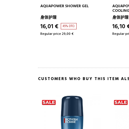
TO CART
ADD TO CART
OWER GEL
AQUAPOWER DEODORANT ICE
DAY CON
COOLING EFFECT
SPRAY
身体护理
身体护理
16,10 €
16,66 
TO.
44% DTO.
 €
Regular price 29,00 €
Regular pr
CUSTOMERS WHO BUY THIS ITEM AL