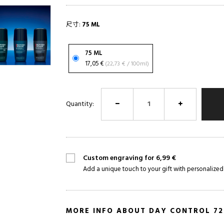
尺寸:
75 ML
75 ML
17,05 €
(22,73 € / 100ml)
Quantity:
Custom engraving for 6,99 €
Add a unique touch to your gift with personalized
MORE INFO ABOUT DAY CONTROL 7