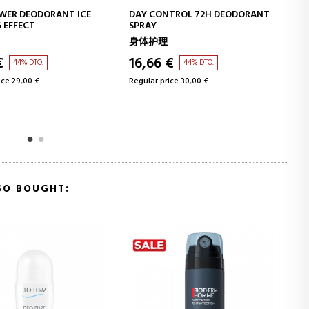
ADD TO CART
ADD TO CART
TROL 72H DEODORANT
DAY CONTROL 24H NATURAL
PROTECCIÓN NATURAL
身体护理
€
16,66 €
44% DTO.
44% DTO.
ice 30,00 €
Regular price 30,00 €
SO BOUGHT: