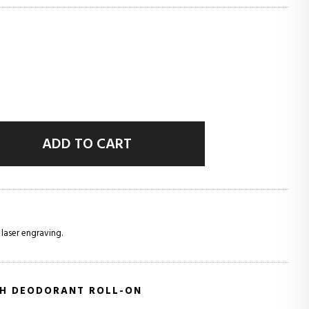
ADD TO CART
 laser engraving.
2H DEODORANT ROLL-ON