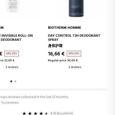
RM HOMME
BIOTHERM HOMME
ADD TO CART
ADD TO CART
TROL 72H DEODORANT
AQUATIC LOTION
男士面部皮肤护理
€
14,72 €
44% DTO.
41% DTO.
ice 30,00 €
Regular price 25,00 €
2 reviews
37 reviews
ops reviews collected in the last 12 months.
d %s reviews.
4.76 (Excellent)