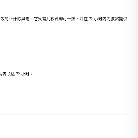
一款非常有效的止汗除臭剂。它只需几秒钟即可干燥，并在 72 小时内为腋窝提供
爽长达 72 小时。