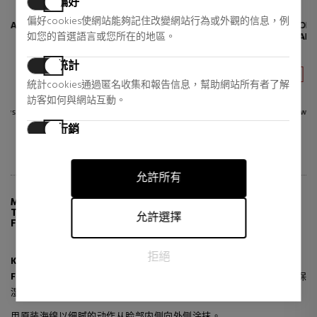
偏好
SENSAI
SENSAI
偏好cookies使網站能夠記住改變網站行為或外觀的信息，例
SILK PURIFYING MILKY SOAP
HIGHLIGHTING CONCEALER
FACIAL CLEANSER
如您的首選語言或您所在的地區。
ILLUMINATING MAKEUP
BASE
面部皮肤护理
校正器
統計
44,11 €
33,51 €
38% DTO.
37% DTO.
統計cookies通過匿名收集和報告信息，幫助網站所有者了解
Regular price 70,70 €
Regular price 53,50 €
訪客如何與網站互動。
15 reviews
1 reviews
行銷
行銷cookies用於追踪訪客在網站上的活動。目的是顯示對個
別用戶具有相關性和吸引力的廣告，從而對發布者和第三方
允許所有
廣告商更有價值。
MORE INFO ABOUT CELLULAR PERFORMANCE
TOTAL FINISH FOUNDATION SPF15 POWDER
允許選擇
FOUNDATION
拒絕
Kanebo-Sensai Cellular Performance Total Finish
Foundation SPF15
是一款能够顺滑涂抹、完美渗透肌肤并带来深层保
湿感的粉妆。遮盖表情纹和毛孔，打造明亮的外观。
用原装海绵以细腻的动作从脸部内侧向外侧涂抹。