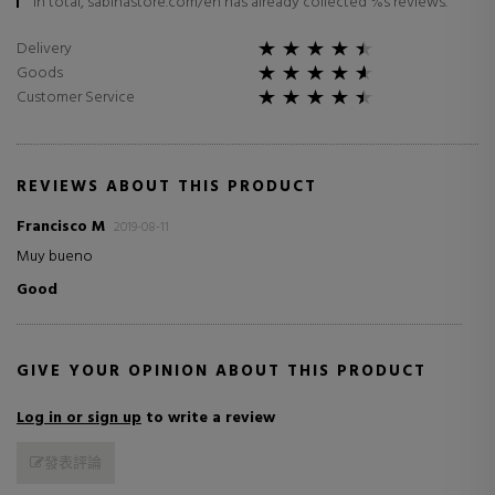
In total, sabinastore.com/en has already collected %s reviews.
Delivery
Goods
Customer Service
REVIEWS ABOUT THIS PRODUCT
Francisco M
2019-08-11
Muy bueno
Good
GIVE YOUR OPINION ABOUT THIS PRODUCT
Log in or sign up
to write a review
發表評論