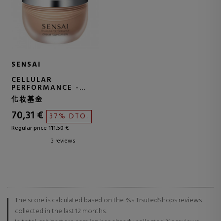
SENSAI
CELLULAR
PERFORMANCE -
CREAM FOUNDATION
化妆基金
SPF15
ANTI-AGING CREAM
70,31 €
37% DTO.
WITH MAKEUP
Regular price 111,50 €
3 reviews
The score is calculated based on the %s TrsutedShops reviews
collected in the last 12 months.