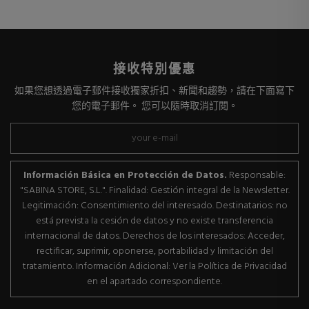
接收特別優惠
如果您想透過電子郵件接收獨家折扣、新聞和趨勢，請在下面寫下
您的電子郵件。 您可以隨時取消訂閱。
Información Básica en Protección de Datos.
Responsable:
"SABINA STORE, S.L.". Finalidad: Gestión integral de la Newsletter.
Legitimación: Consentimiento del interesado. Destinatarios: no
está prevista la cesión de datos y no existe transferencia
internacional de datos. Derechos de los interesados: Acceder,
rectificar, suprimir, oponerse, portabilidad y limitación del
tratamiento. Información Adicional: Ver la Política de Privacidad
en el apartado correspondiente.