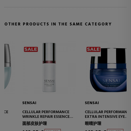
OTHER PRODUCTS IN THE SAME CATEGORY
SENSAI
SENSAI
CELLULAR PERFORMANCE
CELLULAR PERFORMANCE
WRINKLE REPAIR ESSENCE
EXTRA INTENSIVE EYE
M
HIGHLY EFFECTIVE ANTI-
CREAM
面部皮肤护理
眼睛护理
WRINKLE TREATMENT
INTENSIVE ANTI-AGING EYE
CONTOUR CREAM