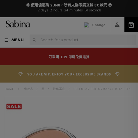
🌞 使用優惠碼 SUN8，所有太陽眼鏡立減 8€ 歐元 😎
2
days
2
hours
24
minutes
51
seconds
Change
MENU
訂單滿 €39 即可免費送貨
YOU ARE VIP. ENJOY YOUR EXCLUSIVE BRANDS
HOME
>
化妆品
>
脸
>
液体基底
>
CELLULAR PERFORMANCE TOTAL FINISH FOUNDATION SPF15 POWDER FOUNDATION