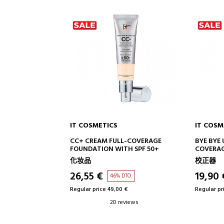
IT COSMETICS
IT COSM
TO CART
ADD TO CART
LL-COVERAGE
BYE BYE UNDER EYE FULL
BYE BYE
ITH SPF 50+
COVERAGE ANTI-AGING
+ SERUM
WATERPROOF CONCEALER
校正器
校正器
19,90 €
22,50
 DTO.
45% DTO.
0 €
Regular price 36,00 €
Regular pr
reviews
4 reviews