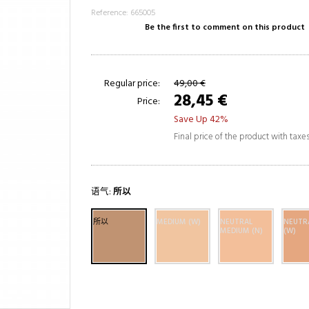
Reference: 665005
Be the first to comment on this product
Regular price:
49,00 €
28,45 €
Price:
Save Up 42%
Final price of the product with taxe
语气:
所以
所以
MEDIUM (W)
NEUTRAL
NEUTR
MEDIUM (N)
(W)