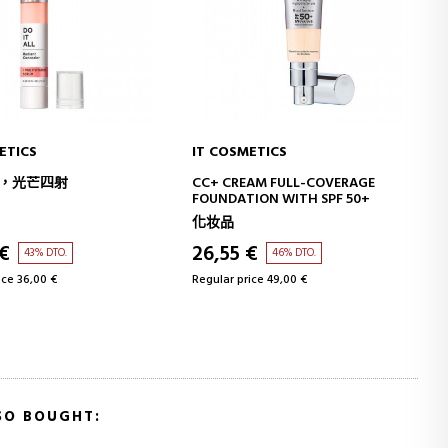
ETICS
IT COSMETICS
ADD TO CART
ADD TO CART
，光芒四射
CC+ CREAM FULL-COVERAGE
FOUNDATION WITH SPF 50+
化妆品
 €
26,55 €
43% DTO.
46% DTO.
ice 36,00 €
Regular price 49,00 €
SO BOUGHT: