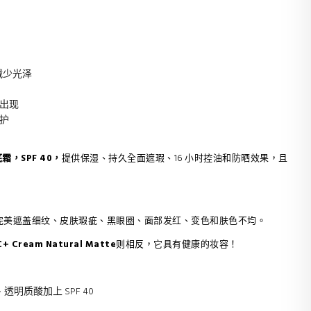
减少光泽
出现
保护
霜，SPF 40，
提供保湿、持久全面遮瑕、16 小时控油和防晒效果，且
时完美遮盖细纹、皮肤瑕疵、黑眼圈、面部发红、变色和肤色不均。
C+ Cream Natural Matte
则相反，它具有健康的妆容！
透明质酸加上 SPF 40