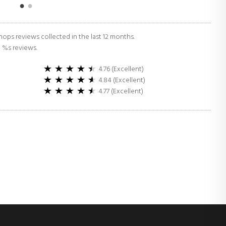
ops reviews collected in the last 12 months.
d %s reviews.
4.76 (Excellent)
4.84 (Excellent)
4.77 (Excellent)