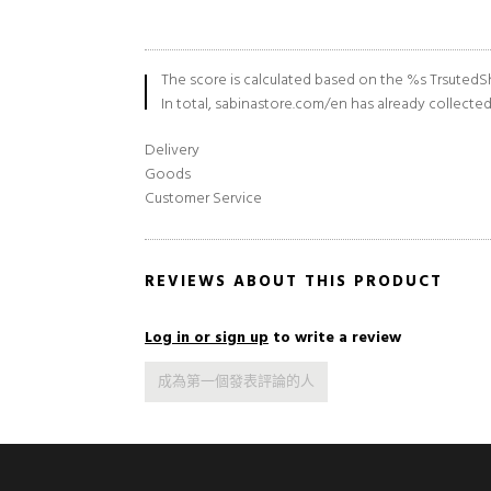
The score is calculated based on the %s TrsutedSh
In total, sabinastore.com/en has already collecte
Delivery
Goods
Customer Service
REVIEWS ABOUT THIS PRODUCT
Log in or sign up
to write a review
成為第一個發表評論的人