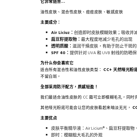
它非常适合...
油性皮肤、混合性皮肤、痘痘皮肤、敏感皮肤
主要成分：
Air Liciuz：
创造即时皮肤模糊效果；吸收并
扁豆籽提取物：
最大程度地减少毛孔的出现
透明质酸：
滋润干燥皮肤，有助于防止干斑的
SPF 40：
提供针对 UVA 和 UVB 射线的防晒
为什么你会喜欢它
适合所有混合性和油性皮肤类型：
CC+ 天然哑光粉底
不留白斑，
全部采用防汗配方，质感轻盈！
我们最适合油性皮肤的 CC 霜可立即模糊毛孔，同
其他哑光粉底可能会让您的皮肤看起来暗淡无光，
C
主要优点
皮肤平衡精华液：Air Licium®、扁豆籽提取物、
即时：模糊粗大毛孔的外观