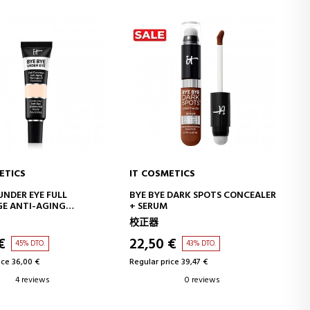
ETICS
IT COSMETICS
ADD TO CART
ADD TO CART
 DARK SPOTS CONCEALER
SUPERHERO NO-TUG
WATERPROOF EYESHADOW STICK
眼影
 €
14,20 €
43% DTO.
45% DTO.
ice 39,47 €
Regular price 26,00 €
0 reviews
2 reviews