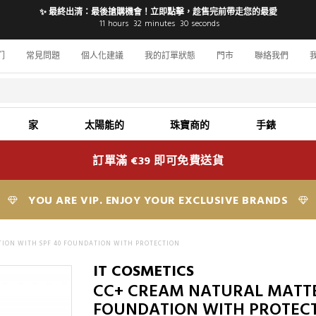
✨ 最終出清：最後搶購機會！立即點擊，趁售完前帶走您的最愛
11
hours
32
minutes
29
seconds
们
常見問題
個人化建議
我的訂單狀態
門市
聯絡我們
家
太陽能的
珠寶商的
手錶
訂單滿 €39 即可免費送貨
YOU ARE VIP. ENJOY YOUR EXCLUSIVE BRANDS
ION WITH SPF 40 FOUNDATION WITH PROTECTION
IT COSMETICS
CC+ CREAM NATURAL MATTE
FOUNDATION WITH PROTEC