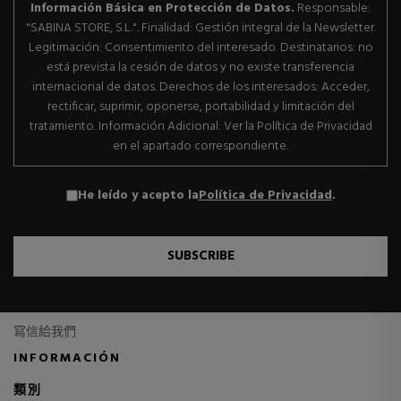
Información Básica en Protección de Datos.
Responsable:
"SABINA STORE, S.L.". Finalidad: Gestión integral de la Newsletter.
Legitimación: Consentimiento del interesado. Destinatarios: no
está prevista la cesión de datos y no existe transferencia
internacional de datos. Derechos de los interesados: Acceder,
rectificar, suprimir, oponerse, portabilidad y limitación del
tratamiento. Información Adicional: Ver la Política de Privacidad
en el apartado correspondiente.
He leído y acepto la
Política de Privacidad
.
SUBSCRIBE
寫信給我們
INFORMACIÓN
類別