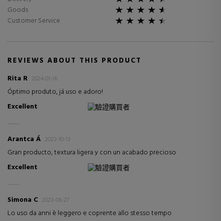
Goods
Customer Service
REVIEWS ABOUT THIS PRODUCT
Rita R
2024-01-16
Óptimo produto, já uso e adoro!
Excellent
驗證購買者
Arantca Á
2023-10-13
Gran producto, textura ligera y con un acabado precioso
Excellent
驗證購買者
Simona C
2023-06-27
Lo uso da anni è leggero e coprente allo stesso tempo