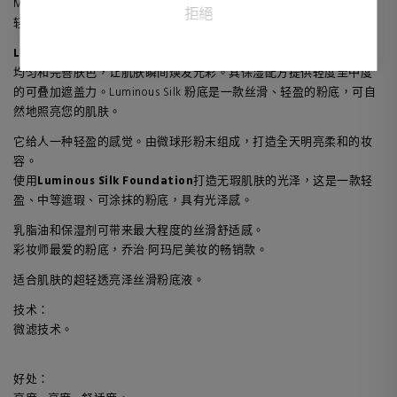
Micro-Fil 技术配制而成，打造出一种低密度产品，将高冲击力颜料与
拒絕
轻盈质地融为一体。
Luminous Silk Foundation 丝
滑粉底质地柔滑，易于涂抹。修正、
均匀和完善肤色，让肌肤瞬间焕发光彩。其保湿配方提供轻度至中度
的可叠加遮盖力。Luminous Silk 粉底是一款丝滑、轻盈的粉底，可自
然地照亮您的肌肤。
它给人一种轻盈的感觉。由微球形粉末组成，打造全天明亮柔和的妆
容。
使用
Luminous Silk Foundation
打造无瑕肌肤的光泽，这是一款轻
盈、中等遮瑕、可涂抹的粉底，具有光泽感。
乳脂油和保湿剂可带来最大程度的丝滑舒适感。
彩妆师最爱的粉底，乔治·阿玛尼美妆的畅销款。
适合肌肤的超轻透亮泽丝滑粉底液。
技术：
微滤技术。
好处：