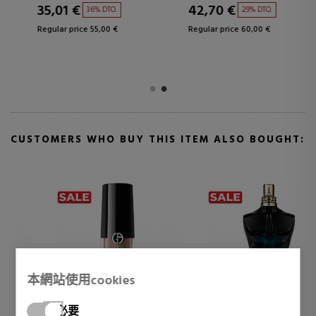
35,01 €
42,70 €
36% DTO.
29% DTO.
Regular price 55,00 €
Regular price 60,00 €
CUSTOMERS WHO BUY THIS ITEM ALSO BOUGHT:
本網站使用cookies
必要