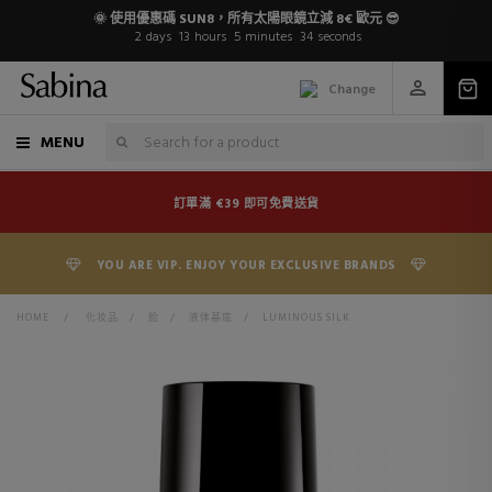
🌞 使用優惠碼 SUN8，所有太陽眼鏡立減 8€ 歐元 😎
2
days
13
hours
5
minutes
33
seconds
Change
MENU
訂單滿 €39 即可免費送貨
YOU ARE VIP. ENJOY YOUR EXCLUSIVE BRANDS
HOME
>
化妆品
>
脸
>
液体基底
>
LUMINOUS SILK