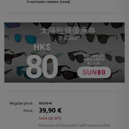
3 customer reviews
(read)
Regular price:
60,00 €
39,90 €
Price:
Save Up 34%
Final price of the product with taxes included