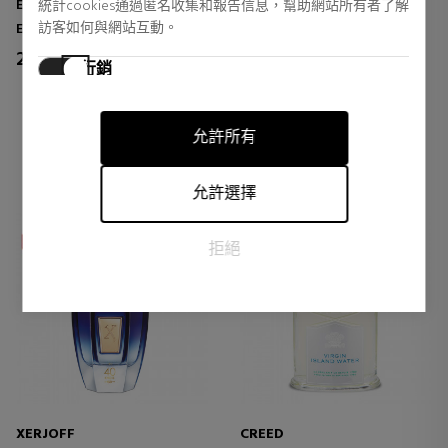
EAU DE PARFUM
MORI
統計cookies通過匿名收集和報告信息，幫助網站所有者了解
EAU DE PARFUM
訪客如何與網站互動。
Eau de Parfum
女性小眾香水
250,00 €
139,00 €
行銷
Regular price 160,00 €
行銷cookies用於追踪訪客在網站上的活動。目的是顯示對個
5 reviews
0 reviews
別用戶具有相關性和吸引力的廣告，從而對發布者和第三方
允許所有
廣告商更有價值。
允許選擇
拒絕
XERJOFF
CREED