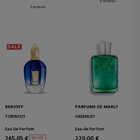
0 reviews
3 reviews
XERJOFF
PARFUMS DE MARLY
TORINO21
GREENLEY
Eau De Parfum
Eau de Parfum
265,05 €
220,00 €
10% DTO.