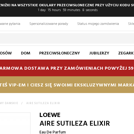
 ZNIŻKI NA WSZYSTKIE OKULARY PRZECIWSŁONECZNE PRZY UŻYCIU KODU S
1
day
15
hours
59
minutes
7
seconds
awane pytania
Spersonalizowane porady
Status mojego zamówienia
Skl
ŁOSÓW
DOM
PRZECIWSŁONECZNY
JUBILERZY
ZEGARK
ARMOWA DOSTAWA PRZY ZAMÓWIENIACH POWYŻEJ 59
TEŚ VIP-EM I CIESZ SIĘ SWOIMI EKSKLUZYWNYMI MAR
MY DAMSKIE
>
AIRE SUTILEZA ELIXIR
LOEWE
AIRE SUTILEZA ELIXIR
Eau De Parfum