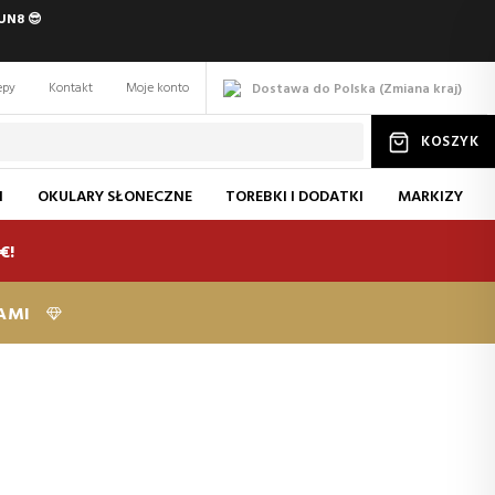
UN8 😎
epy
Kontakt
Moje konto
Dostawa do Polska
(
Zmiana
kraj
)
KOSZYK
I
OKULARY SŁONECZNE
TOREBKI I DODATKI
MARKIZY
€!
KAMI