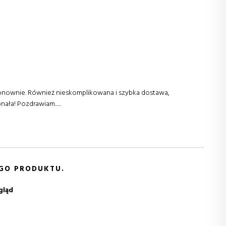
nownie. Również nieskomplikowana i szybka dostawa,
ła! Pozdrawiam......
EGO PRODUKTU.
gląd