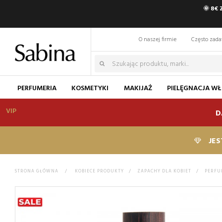
🌞 8€
O naszej firmie
Często zad
PERFUMERIA
KOSMETYKI
MAKIJAŻ
PIELĘGNACJA W
VIP
D
JES
STRONA GŁÓWNA
>
KOBIECE PRODUKTY
>
ZAPACHY DLA KOBIET
>
PERFU