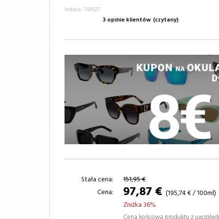
Indeks: 748927
3 opinie klientów
(czytany)
Stała cena:
151,95 €
97,87 €
Cena:
(195,74 € / 100ml)
Zniżka 36%
Cena końcowa produktu z uwzglę