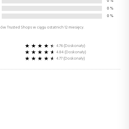
0
%
0
%
0
%
tów Trusted Shops w ciągu ostatnich 12 miesięcy.
4.76 (Doskonały)
4.84 (Doskonały)
4.77 (Doskonały)