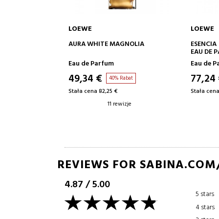
LOEWE
LOEWE
DO KOSZYKA
DODAJ DO KOSZYKA
MAGNOLIA
ESENCIA
SOLO EL
EAU DE PARFUM
EAU DE 
Eau de Parfum
Eau de 
77,24 €
53,46
% Rabat
39% Rabat
€
Stała cena 126,35 €
Stała cen
rewizje
80 rewizje
REVIEWS FOR SABINA.COM
4.87
/
5.00
5 stars
4 stars