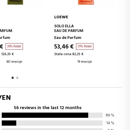
LOEWE
DODAJ DO KOSZYKA
DODAJ DO KOSZYKA
LA
SOLO ELLA ELIXIR
PARFUM
Parfum
Eau de Parfum
 €
97,77 €
35% Rabat
37% Rabat
a 82,25 €
Stała cena 155,01 €
19 rewizje
10 rewizje
/EN
56 reviews in the last 12 months
86
%
14
%