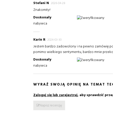
Stefani N
2026-04-28
Znakomity!
Doskonały
Zweryfikowany
nabywca
Karin R
2026-03-30
Jestem bardzo zadowolony i na pewno zamówię po
pomimo wielkiego sentymentu, bardzo mnie przekona
Doskonały
Zweryfikowany
nabywca
WYRAŹ SWOJĄ OPINIĘ NA TEMAT T
Zaloguj się lub zarejestruj
, aby sprawdzić prze
Napisz recenzję