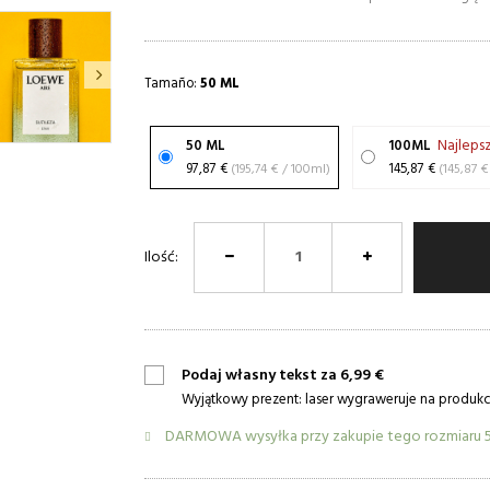
Tamaño:
50 ML
Najleps
50 ML
100ML
97,87 €
(195,74 € / 100ml)
145,87 €
Ilość:
Podaj własny tekst za 6,99 €
Wyjątkowy prezent: laser wygraweruje na produkcie
DARMOWA wysyłka przy zakupie tego rozmiaru