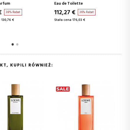
oilette
Eau de Toilette
 €
54,06 €
36% Rabat
41% Rabat
 176,03 €
Stała cena 92,17 €
KT, KUPILI RÓWNIEŻ: