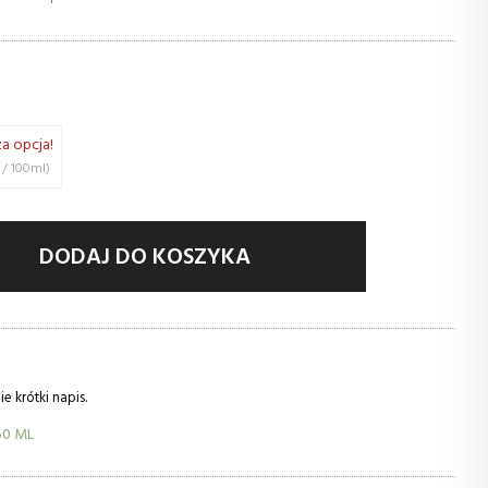
za opcja!
(145,87 € / 100ml)
DODAJ DO KOSZYKA
 krótki napis.
50 ML