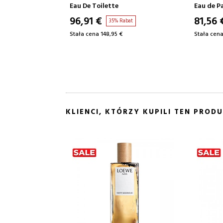
Eau de Parfum
Eau de T
81,56 €
112,27
Rabat
38% Rabat
€
Stała cena 130,76 €
Stała cena
KLIENCI, KTÓRZY KUPILI TEN PRODU