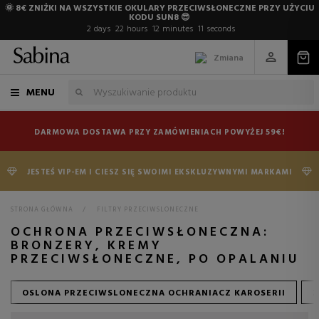
🌞 8€ ZNIŻKI NA WSZYSTKIE OKULARY PRZECIWSŁONECZNE PRZY UŻYCIU
KODU SUN8 😎
2
days
22
hours
12
minutes
9
seconds
Zmiana
MENU
DARMOWA DOSTAWA PRZY ZAMÓWIENIACH POWYŻEJ 59€!
JESTEŚ VIP-EM I CIESZ SIĘ SWOIMI EKSKLUZYWNYMI MARKAMI
STRONA GŁÓWNA
>
FILTRY PRZECIWSLONECZNE
OCHRONA PRZECIWSŁONECZNA:
BRONZERY, KREMY
PRZECIWSŁONECZNE, PO OPALANIU
OSLONA PRZECIWSLONECZNA OCHRANIACZ KAROSERII
Z