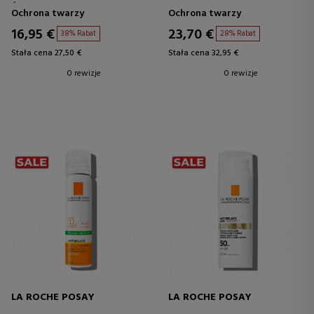
ŚREDNI SPF50+
Ochrona twarzy
Ochrona twarzy
16,95 €
23,70 €
38% Rabat
28% Rabat
Stała cena 27,50 €
Stała cena 32,95 €
0 rewizje
0 rewizje
LA ROCHE POSAY
LA ROCHE POSAY