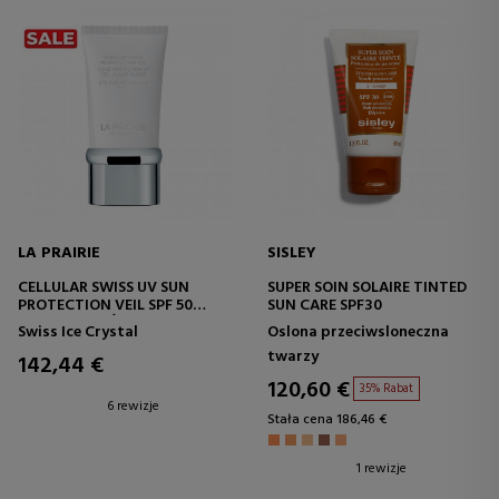
LA PRAIRIE
SISLEY
CELLULAR SWISS UV SUN
SUPER SOIN SOLAIRE TINTED
PROTECTION VEIL SPF 50
SUN CARE SPF30
KREM NAWILŻAJĄCY Z
Swiss Ice Crystal
Oslona przeciwsloneczna
OCHRONĄ
twarzy
PRZECIWSŁONECZNĄ
142,44 €
120,60 €
35% Rabat
6 rewizje
Stała cena 186,46 €
1 rewizje