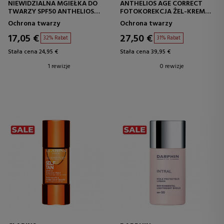
NIEWIDZIALNA MGIEŁKA DO
ANTHELIOS AGE CORRECT
TWARZY SPF50 ANTHELIOS
FOTOKOREKCJA ŻEL-KREM
ANTI-SHINE
SPF50
Ochrona twarzy
Ochrona twarzy
17,05 €
27,50 €
32% Rabat
31% Rabat
Stała cena 24,95 €
Stała cena 39,95 €
1 rewizje
0 rewizje