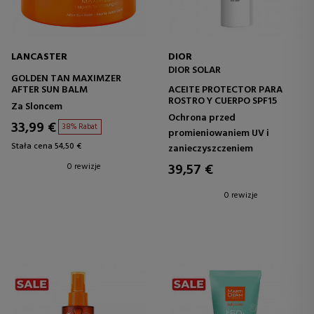
LANCASTER
DIOR
DIOR SOLAR
GOLDEN TAN MAXIMZER
AFTER SUN BALM
ACEITE PROTECTOR PARA
ROSTRO Y CUERPO SPF15
Za Sloncem
Ochrona przed
33,99 €
38% Rabat
promieniowaniem UV i
Stała cena 54,50 €
zanieczyszczeniem
39,57 €
0 rewizje
0 rewizje