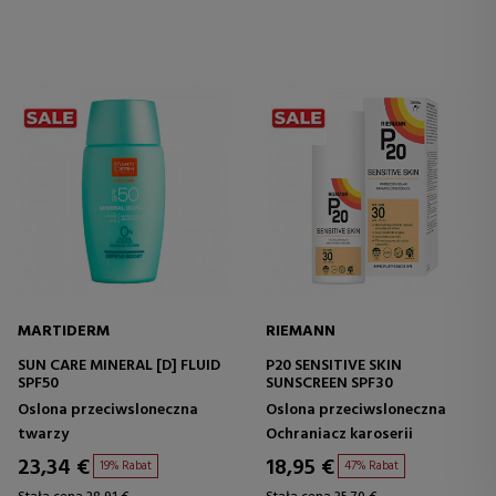
MARTIDERM
RIEMANN
SUN CARE MINERAL [D] FLUID
P20 SENSITIVE SKIN
SPF50
SUNSCREEN SPF30
Oslona przeciwsloneczna
Oslona przeciwsloneczna
twarzy
Ochraniacz karoserii
23,34 €
18,95 €
19% Rabat
47% Rabat