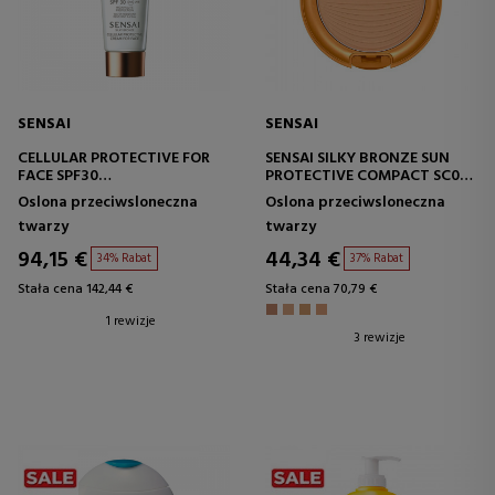
SENSAI
SENSAI
CELLULAR PROTECTIVE FOR
SENSAI SILKY BRONZE SUN
FACE SPF30
PROTECTIVE COMPACT SC02
KREM PRZECIWSŁONECZNY
KOMPAKTOWA BAZA POD
Oslona przeciwsloneczna
Oslona przeciwsloneczna
DO TWARZY
MAKIJAŻ
twarzy
twarzy
94,15 €
44,34 €
34% Rabat
37% Rabat
Stała cena 142,44 €
Stała cena 70,79 €
1 rewizje
3 rewizje