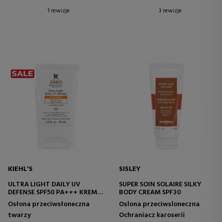
1 rewizje
3 rewizje
KIEHL'S
SISLEY
ULTRA LIGHT DAILY UV
SUPER SOIN SOLAIRE SILKY
DEFENSE SPF50 PA+++ KREM Z
BODY CREAM SPF30
FILTREM
Osłona przeciwsłoneczna
Oslona przeciwsloneczna
PRZECIWSŁONECZNYM
twarzy
Ochraniacz karoserii