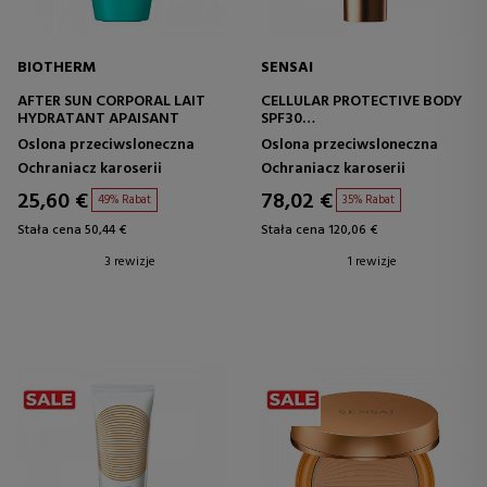
BIOTHERM
SENSAI
AFTER SUN CORPORAL LAIT
CELLULAR PROTECTIVE BODY
HYDRATANT APAISANT
SPF30
KREM PRZECIWSŁONECZNY
Oslona przeciwsloneczna
Oslona przeciwsloneczna
DO CIAŁA
Ochraniacz karoserii
Ochraniacz karoserii
25,60 €
78,02 €
49% Rabat
35% Rabat
Stała cena 50,44 €
Stała cena 120,06 €
3 rewizje
1 rewizje