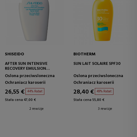
SHISEIDO
BIOTHERM
AFTER SUN INTENSIVE
SUN LAIT SOLAIRE SPF30
RECOVERY EMULSION
(FACE/BODY)
Oslona przeciwsloneczna
Oslona przeciwsloneczna
Ochraniacz karoserii
Ochraniacz karoserii
26,55 €
28,40 €
44% Rabat
49% Rabat
Stała cena 47,00 €
Stała cena 55,80 €
2 rewizje
3 rewizje