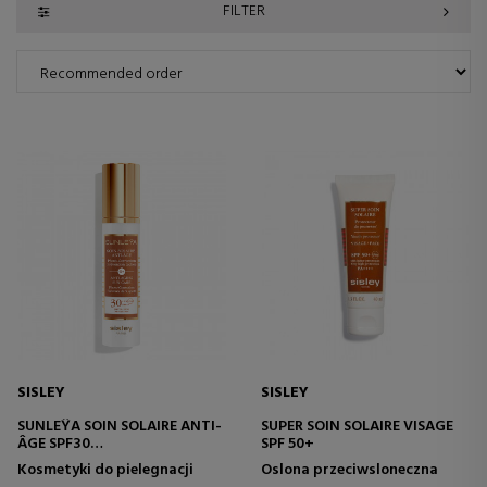
FILTER
SISLEY
SISLEY
SUNLEŸA SOIN SOLAIRE ANTI-
SUPER SOIN SOLAIRE VISAGE
ÂGE SPF30
SPF 50+
KREM OCHRONNY
Kosmetyki do pielegnacji
Oslona przeciwsloneczna
PRZECIWSTARZENIOWY