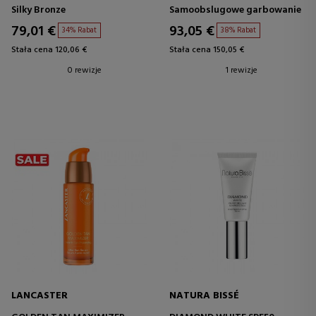
BODY SPF50+
SAMOOPALACZ
Silky Bronze
Samoobslugowe garbowanie
KREM PRZECIWSŁONECZNY
DO CIAŁA
79,01 €
93,05 €
34% Rabat
38% Rabat
Stała cena 120,06 €
Stała cena 150,05 €
0 rewizje
1 rewizje
LANCASTER
NATURA BISSÉ