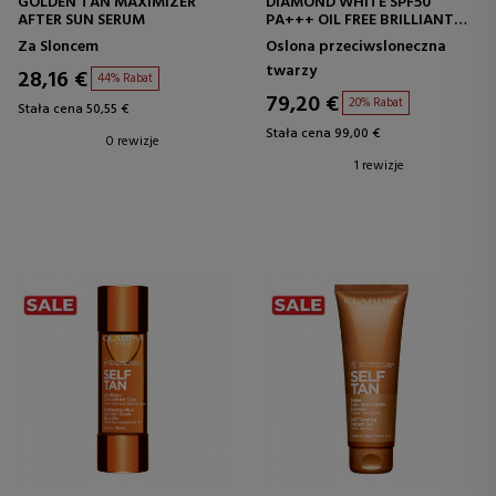
GOLDEN TAN MAXIMIZER
DIAMOND WHITE SPF50
AFTER SUN SERUM
PA+++ OIL FREE BRILLIANT
SUN
Za Sloncem
Oslona przeciwsloneczna
twarzy
28,16 €
44% Rabat
79,20 €
20% Rabat
Stała cena 50,55 €
Stała cena 99,00 €
0 rewizje
1 rewizje