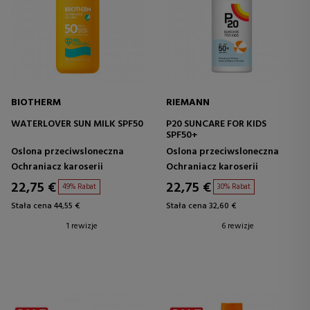
BIOTHERM
RIEMANN
WATERLOVER SUN MILK SPF50
P20 SUNCARE FOR KIDS
SPF50+
Oslona przeciwsloneczna
Oslona przeciwsloneczna
Ochraniacz karoserii
Ochraniacz karoserii
22,75 €
22,75 €
49% Rabat
30% Rabat
Stała cena 44,55 €
Stała cena 32,60 €
1 rewizje
6 rewizje