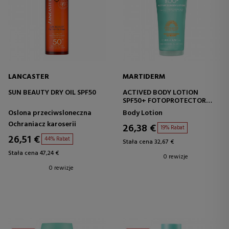
LANCASTER
MARTIDERM
SUN BEAUTY DRY OIL SPF50
ACTIVED BODY LOTION
SPF50+ FOTOPROTECTOR
CORPORAL
Oslona przeciwsloneczna
Body Lotion
Ochraniacz karoserii
26,38 €
19% Rabat
26,51 €
44% Rabat
Stała cena 32,67 €
Stała cena 47,24 €
0 rewizje
0 rewizje