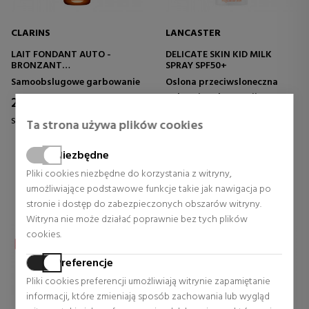
CLARINS
LANCASTER
LAIT FONDANT AUTO -
DELICATE SKIN KID MILK
BRONZANT
SPRAY SPF50+
SAMOOPALAJĄCE MLECZKO
Samoobslugowe garbowanie
Oslona przeciwsloneczna
SOLARNE
Ochraniacz karoserii
20,97 €
43% Rabat
27,57 €
43% Rabat
Stała cena 37,06 €
Ta strona używa plików cookies
Stała cena 48,36 €
2 rewizje
Niezbędne
5 rewizje
Pliki cookies niezbędne do korzystania z witryny,
umożliwiające podstawowe funkcje takie jak nawigacja po
stronie i dostęp do zabezpieczonych obszarów witryny.
Witryna nie może działać poprawnie bez tych plików
cookies.
Preferencje
Pliki cookies preferencji umożliwiają witrynie zapamiętanie
informacji, które zmieniają sposób zachowania lub wygląd