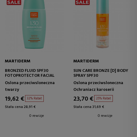
MARTIDERM
MARTIDERM
BRONZED FLUID SPF30
SUN CARE BRONZE [D] BODY
FOTOPROTECTOR FACIAL
SPRAY SPF30
Oslona przeciwsloneczna
Oslona przeciwsloneczna
twarzy
Ochraniacz karoserii
19,62 €
23,70 €
32% Rabat
25% Rabat
Stała cena 28,91 €
Stała cena 31,69 €
0 rewizje
0 rewizje