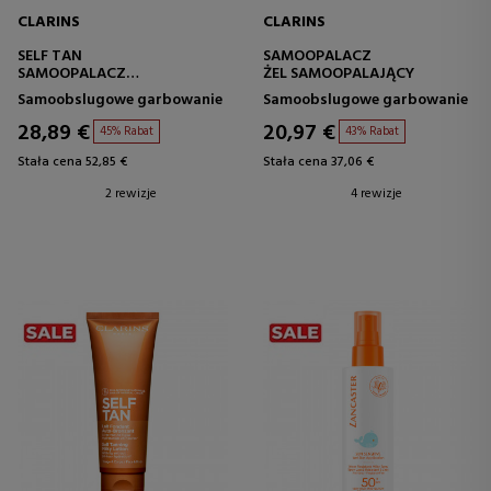
CLARINS
CLARINS
SELF TAN
SAMOOPALACZ
SAMOOPALACZ
ŻEL SAMOOPALAJĄCY
WZMACNIAJĄCY OPALENIZNĘ
Samoobslugowe garbowanie
Samoobslugowe garbowanie
DO CIAŁA
28,89 €
20,97 €
45% Rabat
43% Rabat
Stała cena 52,85 €
Stała cena 37,06 €
2 rewizje
4 rewizje