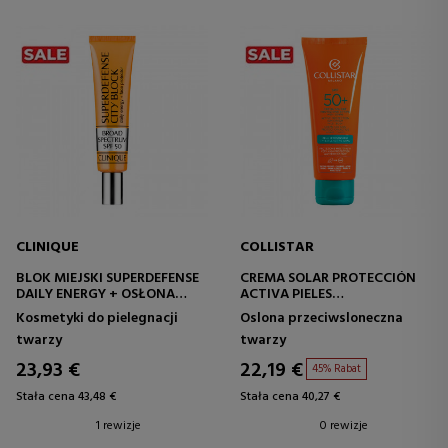
CLINIQUE
COLLISTAR
BLOK MIEJSKI SUPERDEFENSE
CREMA SOLAR PROTECCIÓN
DAILY ENERGY + OSŁONA
ACTIVA PIELES
TWARZY SPF 50
HIPERSENSIBLES SPF50+
Kosmetyki do pielegnacji
Oslona przeciwsloneczna
twarzy
twarzy
23,93 €
22,19 €
45% Rabat
Stała cena 43,48 €
Stała cena 40,27 €
1 rewizje
0 rewizje