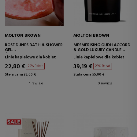
MOLTON BROWN
MOLTON BROWN
ROSE DUNES BATH & SHOWER
MESMERISING OUDH ACCORD
GEL
& GOLD LUXURY CANDLE
ŻEL DO KĄPIELI
AROMATYCZNA ŚWIECA
Linie kapielowe dla kobiet
Linie kapielowe dla kobiet
DOMOWA
22,80 €
39,19 €
29% Rabat
29% Rabat
Stała cena 32,00 €
Stała cena 55,00 €
1 rewizje
0 rewizje