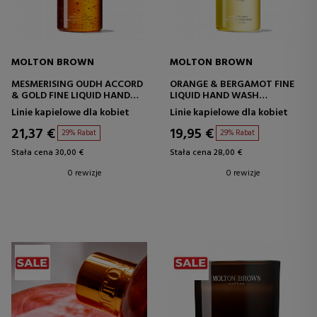
MOLTON BROWN
MOLTON BROWN
MESMERISING OUDH ACCORD
ORANGE & BERGAMOT FINE
& GOLD FINE LIQUID HAND
LIQUID HAND WASH
WASH
MYDŁO DO RĄK
Linie kapielowe dla kobiet
Linie kapielowe dla kobiet
MYDŁO DO RĄK
21,37 €
19,95 €
29% Rabat
29% Rabat
Stała cena 30,00 €
Stała cena 28,00 €
0 rewizje
0 rewizje