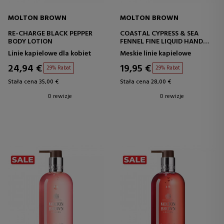
MOLTON BROWN
MOLTON BROWN
RE-CHARGE BLACK PEPPER
COASTAL CYPRESS & SEA
BODY LOTION
FENNEL FINE LIQUID HAND
WASH
Linie kapielowe dla kobiet
Meskie linie kapielowe
24,94 €
19,95 €
29% Rabat
29% Rabat
Stała cena 35,00 €
Stała cena 28,00 €
0 rewizje
0 rewizje