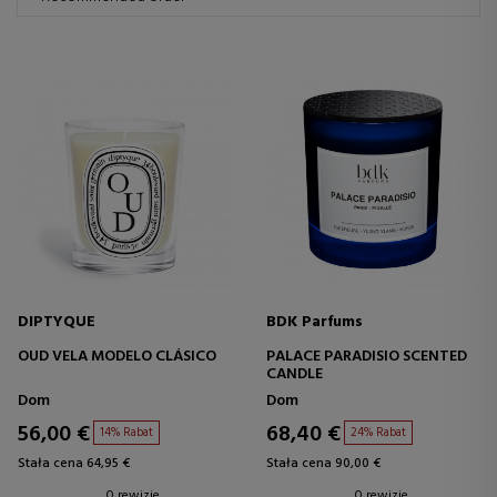
DIPTYQUE
BDK Parfums
OUD VELA MODELO CLÁSICO
PALACE PARADISIO SCENTED
CANDLE
Dom
Dom
56,00 €
68,40 €
14% Rabat
24% Rabat
Stała cena 64,95 €
Stała cena 90,00 €
0 rewizje
0 rewizje