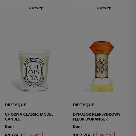
0 rewizje
0 rewizje
DIPTYQUE
DIPTYQUE
CHOISYA CLASSIC MODEL
DYFUZOR KLEPSYDROWY
CANDLE
FLEUR D'ORANGER
Dom
Dom
51,68 €
142,45 €
19% Rabat
14% Rabat