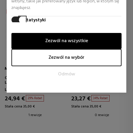
witryny, takie jak preferowany język lub region, w którym się
znajdujesz.
Statystyki
Pliki cookies statystyczne pomagają właścicielom witryn
zrozumieć, w jaki sposób odwiedzający komunikują się z
Zezwól na wszystkie
witrynami, gromadząc i raportując informacje anonimowo.
Marketing
Zezwól na wybór
Pliki cookies marketingowe są używane do śledzenia
odwiedzających na stronach internetowych. Celem jest
MOLTON BROWN
MOLTON BROWN
Odmów
wyświetlanie reklam, które są odpowiednie i interesujące dla
ORANGE & BERGAMOT BODY
HEAVENLY GINGERLILY BODY
poszczególnych użytkowników, a co za tym idzie, bardziej
LOTION
LOTION
wartościowe dla wydawców i zewnętrznych
Linie kapielowe dla kobiet
Linie kapielowe dla kobiet
reklamodawców.
24,94 €
23,27 €
29% Rabat
34% Rabat
Stała cena 35,00 €
Stała cena 35,00 €
1 rewizje
0 rewizje