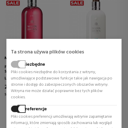
Ta strona używa plików cookies
MOLTON BROWN
MOLTON BROWN
Niezbędne
FIERY PINK PEPPER BATH &
COASTAL CYPRESS & SEA
SHOWER GEL
FENNEL BODY LOTION
Pliki cookies niezbędne do korzystania z witryny,
Linie kapielowe dla kobiet
Linie kapielowe dla kobiet
umożliwiające podstawowe funkcje takie jak nawigacja po
stronie i dostęp do zabezpieczonych obszarów witryny.
21,37 €
24,94 €
29% Rabat
29% Rabat
Witryna nie może działać poprawnie bez tych plików
Stała cena 30,00 €
Stała cena 35,00 €
cookies.
0 rewizje
0 rewizje
Preferencje
Pliki cookies preferencji umożliwiają witrynie zapamiętanie
informacji, które zmieniają sposób zachowania lub wygląd