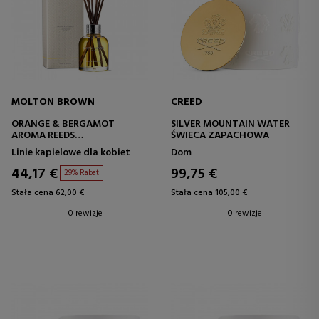
MOLTON BROWN
CREED
ORANGE & BERGAMOT
SILVER MOUNTAIN WATER
AROMA REEDS
ŚWIECA ZAPACHOWA
DYFUZOR DOMOWY
Linie kapielowe dla kobiet
Dom
44,17 €
99,75 €
29% Rabat
Stała cena 62,00 €
Stała cena 105,00 €
0 rewizje
0 rewizje