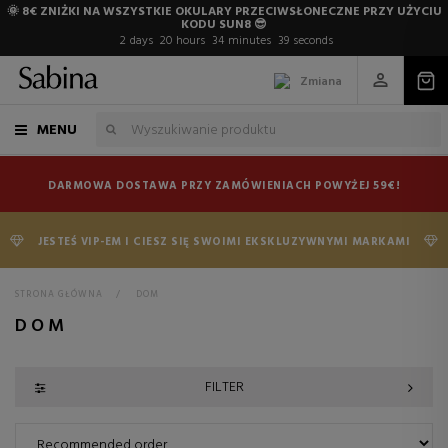
🌞 8€ ZNIŻKI NA WSZYSTKIE OKULARY PRZECIWSŁONECZNE PRZY UŻYCIU
KODU SUN8 😎
2
days
20
hours
34
minutes
38
seconds
Zmiana
MENU
DARMOWA DOSTAWA PRZY ZAMÓWIENIACH POWYŻEJ 59€!
JESTEŚ VIP-EM I CIESZ SIĘ SWOIMI EKSKLUZYWNYMI MARKAMI
STRONA GŁÓWNA
>
DOM
DOM
FILTER