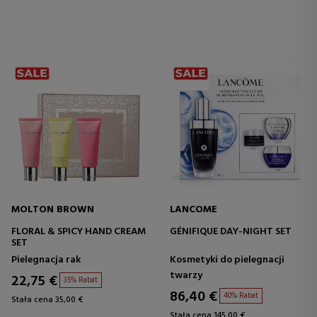
MOLTON BROWN
LANCOME
FLORAL & SPICY HAND CREAM
GÉNIFIQUE DAY-NIGHT SET
SET
Pielegnacja rak
Kosmetyki do pielegnacji
twarzy
22,75 €
35% Rabat
86,40 €
40% Rabat
Stała cena 35,00 €
Stała cena 145,00 €