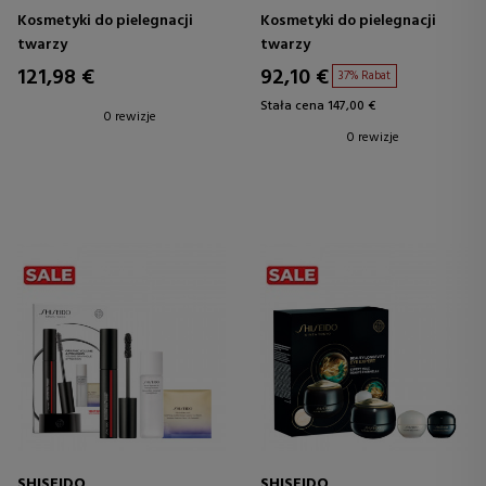
KOREKCJA
Kosmetyki do pielegnacji
Kosmetyki do pielegnacji
PRZECIWSTARZENIOWA
twarzy
twarzy
121,98 €
92,10 €
37% Rabat
Stała cena 147,00 €
0 rewizje
0 rewizje
SHISEIDO
SHISEIDO