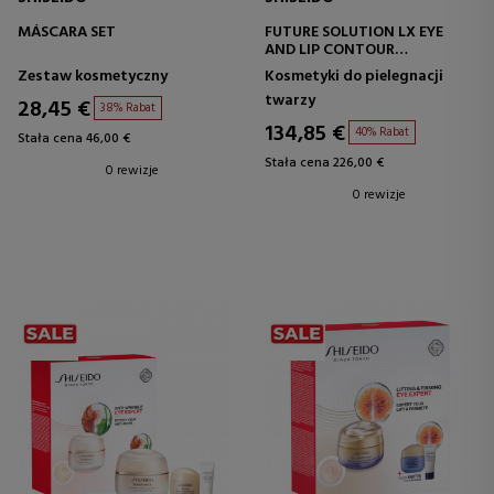
MÁSCARA SET
FUTURE SOLUTION LX EYE
AND LIP CONTOUR
REGENERATING CREAM SET
Zestaw kosmetyczny
Kosmetyki do pielegnacji
twarzy
28,45 €
38% Rabat
134,85 €
40% Rabat
Stała cena 46,00 €
Stała cena 226,00 €
0 rewizje
0 rewizje