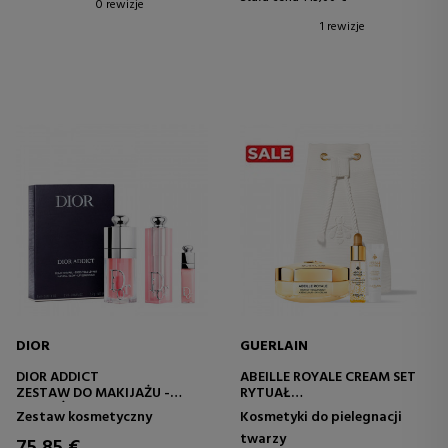
0 rewizje
1 rewizje
DIOR
GUERLAIN
DIOR ADDICT
ABEILLE ROYALE CREAM SET
ZESTAW DO MAKIJAŻU -
RYTUAŁ
NAWILŻAJĄCY BALSAM DO
PRZECIWSTARZENIOWY
Zestaw kosmetyczny
Kosmetyki do pielegnacji
UST I OLEJEK DO UST
YOUTH REPAIR
twarzy