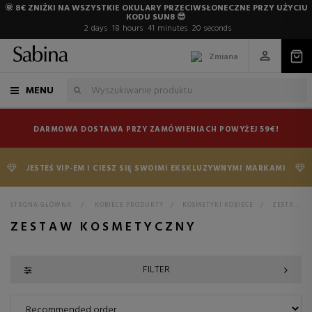
🌞 8€ ZNIŻKI NA WSZYSTKIE OKULARY PRZECIWSŁONECZNE PRZY UŻYCIU
KODU SUN8 😎
2
days
18
hours
41
minutes
18
seconds
Zmiana
MENU
DARMOWA DOSTAWA PRZY ZAMÓWIENIACH POWYŻEJ 59€!
JESTEŚ VIP-EM I CIESZ SIĘ SWOIMI EKSKLUZYWNYMI MARKAMI
STRONA GŁÓWNA
>
KOBIECE PRODUKTY
>
KOSMETYKI KOBIECE
>
ZESTAW KOSMETYCZNY
ZESTAW KOSMETYCZNY
FILTER