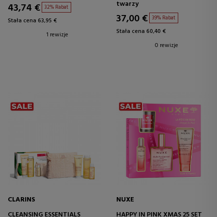
twarzy
43,74 €
32% Rabat
37,00 €
39% Rabat
Stała cena 63,95 €
Stała cena 60,40 €
1 rewizje
0 rewizje
CLARINS
NUXE
CLEANSING ESSENTIALS
HAPPY IN PINK XMAS 25 SET