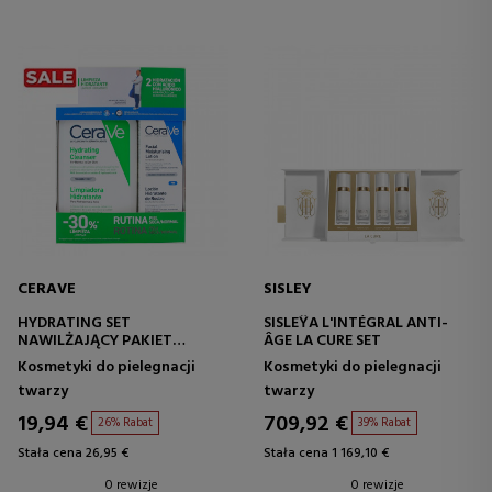
CERAVE
SISLEY
HYDRATING SET
SISLEŸA L'INTÉGRAL ANTI-
NAWILŻAJĄCY PAKIET
ÂGE LA CURE SET
OCZYSZCZAJĄCY
Kosmetyki do pielegnacji
Kosmetyki do pielegnacji
twarzy
twarzy
19,94 €
709,92 €
26% Rabat
39% Rabat
Stała cena 26,95 €
Stała cena 1 169,10 €
0 rewizje
0 rewizje