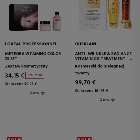
LOREAL PROFESSIONNEL
GUERLAIN
METEORA VITAMINO COLOR
ANTI- WRINKLE & RADIANCE
25 SET
VITAMIN CG TREATMENT -
ABEILLE ROYALE SET
Zestaw kosmetyczny
Kosmetyki do pielegnacji
twarzy
34,15 €
33% Rabat
99,70 €
Stała cena 50,95 €
Stała cena 161,95 €
0 rewizje
0 rewizje