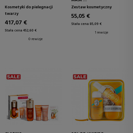
MASK
SET
Kosmetyki do pielegnacji
Zestaw kosmetyczny
twarzy
55,05 €
417,07 €
Stała cena 85,09 €
Stała cena 452,60 €
1 rewizje
0 rewizje