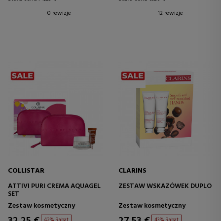
0 rewizje
12 rewizje
COLLISTAR
CLARINS
ATTIVI PURI CREMA AQUAGEL
ZESTAW WSKAZÓWEK DUPLO
SET
Zestaw kosmetyczny
Zestaw kosmetyczny
32,25 €
27,53 €
42% Rabat
43% Rabat