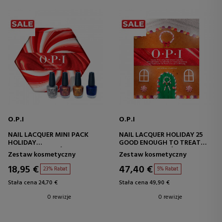
O.P.I
O.P.I
NAIL LACQUER MINI PACK
NAIL LACQUER HOLIDAY 25
HOLIDAY
GOOD ENOUGH TO TREAT
ZESTAW LAKIERÓW DO
ZESTAW LAKIERÓW DO
Zestaw kosmetyczny
Zestaw kosmetyczny
PAZNOKCI
PAZNOKCI
18,95 €
47,40 €
23% Rabat
5% Rabat
Stała cena 24,70 €
Stała cena 49,90 €
0 rewizje
0 rewizje