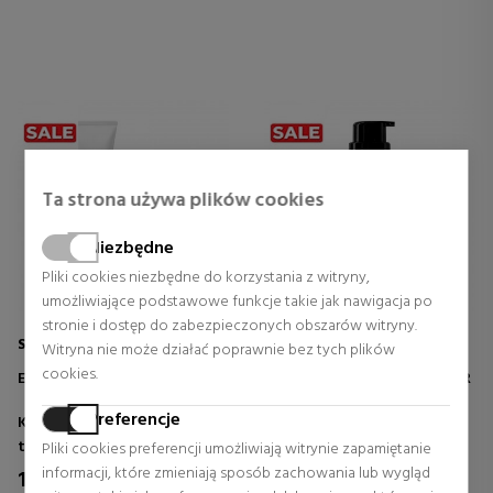
Ta strona używa plików cookies
Niezbędne
Pliki cookies niezbędne do korzystania z witryny,
umożliwiające podstawowe funkcje takie jak nawigacja po
stronie i dostęp do zabezpieczonych obszarów witryny.
SENSAI
LOREAL PROFESSIONNEL
Witryna nie może działać poprawnie bez tych plików
cookies.
EYE TREATMENT SET
ABSOLUT REPAIR MOLECULAR
OLEJEK DO REGENERACJI
WŁOSÓW
Preferencje
Kosmetyki do pielegnacji
Zestaw kosmetyczny
twarzy
Pliki cookies preferencji umożliwiają witrynie zapamiętanie
18,60 €
37% Rabat
informacji, które zmieniają sposób zachowania lub wygląd
182,86 €
34% Rabat
Stała cena 29,39 €