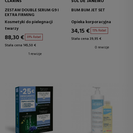
CLARINS
SOL DE JANEIRO
ZESTAW DOUBLE SERUM G9 I
BUM BUM JET SET
EXTRA FIRMING
Kosmetyki do pielegnacji
Opieka korporacyjna
twarzy
34,15 €
15% Rabat
88,30 €
39% Rabat
Stała cena 39,95 €
Stała cena 145,50 €
0 rewizje
1 rewizje