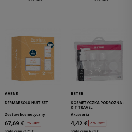
AVENE
BETER
DERMABSOLU NUIT SET
KOSMETYCZKA PODRÓZNA -
KIT TRAVEL
Zestaw kosmetyczny
Akcesoria
67,69 €
4,42 €
5% Rabat
29% Rabat
Stała cena 71,25 €
Stała cena 6,20 €