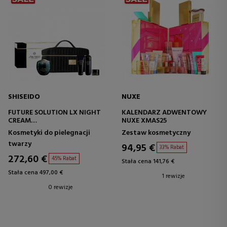
SHISEIDO
NUXE
FUTURE SOLUTION LX NIGHT
KALENDARZ ADWENTOWY
CREAM
NUXE XMAS25
ESTUCHE
Kosmetyki do pielegnacji
Zestaw kosmetyczny
twarzy
94,95 €
33% Rabat
272,60 €
45% Rabat
Stała cena 141,76 €
Stała cena 497,00 €
1 rewizje
0 rewizje