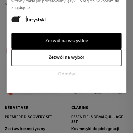
witryny, takie jak preferowany język lub region, w którym się
Stała cena 277,50 €
0 rewizje
znajdujesz.
0 rewizje
Statystyki
Pliki cookies statystyczne pomagają właścicielom witryn
zrozumieć, w jaki sposób odwiedzający komunikują się z
Zezwól na wszystkie
witrynami, gromadząc i raportując informacje anonimowo.
Marketing
Zezwól na wybór
Pliki cookies marketingowe są używane do śledzenia
odwiedzających na stronach internetowych. Celem jest
Odmów
wyświetlanie reklam, które są odpowiednie i interesujące dla
poszczególnych użytkowników, a co za tym idzie, bardziej
wartościowe dla wydawców i zewnętrznych
reklamodawców.
KÉRASTASE
CLARINS
PREMIÈRE DISCOVERY SET
ESSENTIELS DÉMAQUILLAGE
SET
Zestaw kosmetyczny
Kosmetyki do pielegnacji