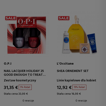
O.P.I
L'Occitane
NAIL LACQUER HOLIDAY 25
SHEA ORNEMENT SET
GOOD ENOUGH TO TREAT
ZESTAW LAKIERÓW DO
Zestaw kosmetyczny
Linie kapielowe dla kobiet
PAZNOKCI
31,35 €
12,92 €
5% Rabat
19% Rabat
Stała cena 33,00 €
Stała cena 16,00 €
0 rewizje
0 rewizje