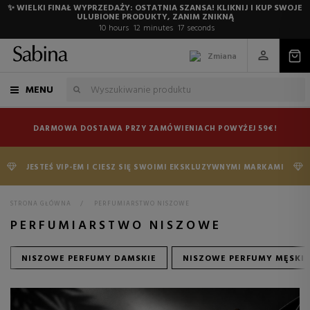
✨ WIELKI FINAŁ WYPRZEDAŻY: OSTATNIA SZANSA! KLIKNIJ I KUP SWOJE
ULUBIONE PRODUKTY, ZANIM ZNIKNĄ
10
hours
12
minutes
16
seconds
Zmiana
MENU
DARMOWA DOSTAWA PRZY ZAMÓWIENIACH POWYŻEJ 59€!
JESTEŚ VIP-EM I CIESZ SIĘ SWOIMI EKSKLUZYWNYMI MARKAMI
STRONA GŁÓWNA
>
PERFUMIARSTWO NISZOWE
PERFUMIARSTWO NISZOWE
NISZOWE PERFUMY DAMSKIE
NISZOWE PERFUMY MĘSKIE