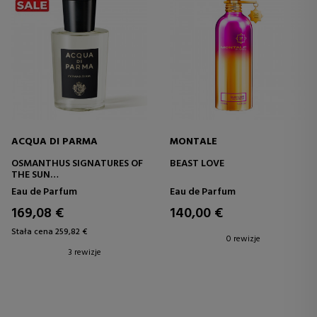
ACQUA DI PARMA
MONTALE
OSMANTHUS SIGNATURES OF
BEAST LOVE
THE SUN
EAU DE PARFUM
Eau de Parfum
Eau de Parfum
169,08 €
140,00 €
Stała cena 259,82 €
0 rewizje
3 rewizje