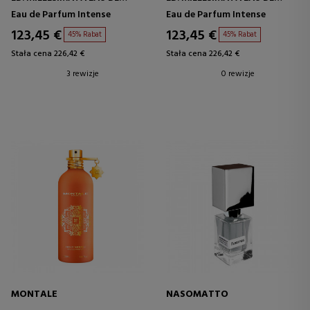
PARFUM INTENSE
PARFUM INTENSE
Eau de Parfum Intense
Eau de Parfum Intense
123,45 €
123,45 €
45% Rabat
45% Rabat
Stała cena 226,42 €
Stała cena 226,42 €
3 rewizje
0 rewizje
MONTALE
NASOMATTO