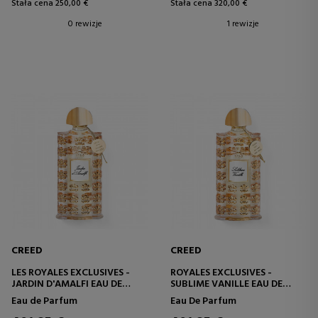
Stała cena 250,00 €
Stała cena 320,00 €
0 rewizje
1 rewizje
CREED
CREED
LES ROYALES EXCLUSIVES -
ROYALES EXCLUSIVES -
JARDIN D'AMALFI EAU DE
SUBLIME VANILLE EAU DE
PARFUM
PARFUM
Eau de Parfum
Eau De Parfum