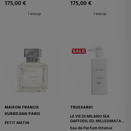
175,00 €
175,00 €
1 rewizje
1 rewizje
MAISON FRANCIS
TRUSSARDI
KURKDJIAN PARIS
LE VIE DI MILANO SEA
DAFFODIL ED. MILLESIMATA
PETIT MATIN
EAU DE PARFUM INTENSE
Eau de Parfum Intense