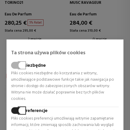
TORINO21
MUSC RAVAGEUR
Eau De Parfum
Eau de Parfum
280,25 €
284,00 €
5% Rabat
Stała cena 295,00 €
Stała cena 310,00 €
2 rewizje
0 rewizje
Ta strona używa plików cookies
Niezbędne
Pliki cookies niezbędne do korzystania z witryny,
umożliwiające podstawowe funkcje takie jak nawigacja po
stronie i dostęp do zabezpieczonych obszarów witryny.
Witryna nie może działać poprawnie bez tych plików
cookies.
Preferencje
Pliki cookies preferencji umożliwiają witrynie zapamiętanie
informacji, które zmieniają sposób zachowania lub wygląd