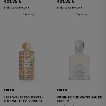
401,85 €
401,85 €
Stała cena 470,00 €
Stała cena 470,00 €
0 rewizje
0 rewizje
CREED
CREED
LES ROYALES EXCLUSIVES -
VIRGIN ISLAND WATER EAU DE
PURE WHITE COLOGNE EAU DE
PARFUM
COLOGNE