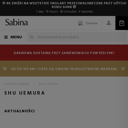
🌞 8€ ZNIŻKI NA WSZYSTKIE OKULARY PRZECIWSŁONECZNE PRZY UŻYCIU
KODU SUN8 😎
1
day
19
hours
40
minutes
4
seconds
Zmiana
MENU
DARMOWA DOSTAWA PRZY ZAMÓWIENIACH POWYŻEJ 59€!
JESTEŚ VIP-EM I CIESZ SIĘ SWOIMI EKSKLUZYWNYMI MARKAMI
STRONA GŁÓWNA
>
SHU UEMURA
SHU UEMURA
AKTUALNOŚCI