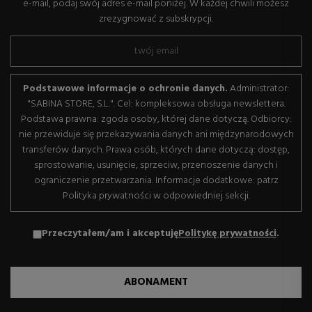
e-mail, podaj swój adres e-mail poniżej. W każdej chwili możesz
zrezygnować z subskrypcji.
Podstawowe informacje o ochronie danych.
Administrator:
"SABINA STORE, S.L.". Cel: kompleksowa obsługa newslettera.
Podstawa prawna: zgoda osoby, której dane dotyczą. Odbiorcy:
nie przewiduje się przekazywania danych ani międzynarodowych
transferów danych. Prawa osób, których dane dotyczą: dostęp,
sprostowanie, usunięcie, sprzeciw, przenoszenie danych i
ograniczenie przetwarzania. Informacje dodatkowe: patrz
Polityka prywatności w odpowiedniej sekcji.
Przeczytałem/am i akceptuję
Politykę prywatności
.
ABONAMENT