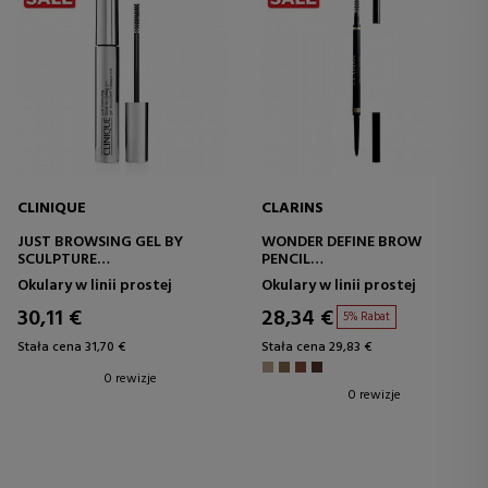
CLINIQUE
CLARINS
JUST BROWSING GEL BY
WONDER DEFINE BROW
SCULPTURE
PENCIL
TRANSPARENTNY
KREDKA DO BRWI
Okulary w linii prostej
Okulary w linii prostej
ZAGĘSZCZACZ BRWI
30,11 €
28,34 €
5% Rabat
Stała cena 31,70 €
Stała cena 29,83 €
0 rewizje
0 rewizje