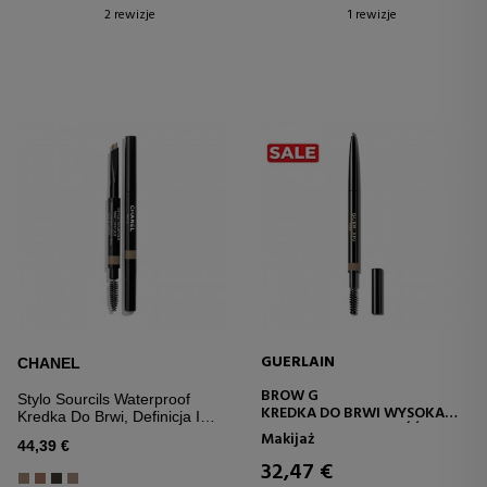
2 rewizje
1 rewizje
GUERLAIN
CHANEL
BROW G
Stylo Sourcils Waterproof
KREDKA DO BRWI WYSOKA
Kredka Do Brwi, Definicja I
PRECYZJA I TRWAŁOŚĆ
Trwałość
Makijaż
44,39 €
32,47 €