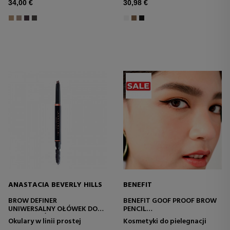
34,00 €
30,98 €
ANASTACIA BEVERLY HILLS
BENEFIT
BROW DEFINER
BENEFIT GOOF PROOF BROW
UNIWERSALNY OŁÓWEK DO
PENCIL
BRWI Z TRÓJKĄTNĄ
KREDKA DO BRWI
Okulary w linii prostej
Kosmetyki do pielegnacji
KOŃCÓWKĄ.