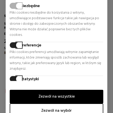
Niezbędne
Pliki cookies niezbędne do korzystania z witryny,
SENSAI
YVES SAINT LAURENT
umożliwiające podstawowe funkcje takie jak nawigacja po
STYLING EYEBROW REFILL
stronie i dostęp do zabezpieczonych obszarów witryny.
DRAWING OF SOURCES
KREDKA DO BRWI
KREDKA DO BRWI
Witryna nie może działać poprawnie bez tych plików
Eyeliner
Okulary w linii prostej
cookies.
28,27 €
23,41 €
4% Rabat
33% Rabat
Preferencje
Stała cena 29,45 €
Stała cena 34,84 €
Pliki cookies preferencji umożliwiają witrynie zapamiętanie
informacji, które zmieniają sposób zachowania lub wygląd
0 rewizje
1 rewizje
witryny, takie jak preferowany język lub region, w którym się
znajdujesz.
Statystyki
Pliki cookies statystyczne pomagają właścicielom witryn
zrozumieć, w jaki sposób odwiedzający komunikują się z
Zezwól na wszystkie
witrynami, gromadząc i raportując informacje anonimowo.
Marketing
Zezwól na wybór