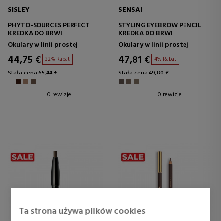
SISLEY
SENSAI
PHYTO-SOURCES PERFECT
STYLING EYEBROW PENCIL
KREDKA DO BRWI
KREDKA DO BRWI
Okulary w linii prostej
Okulary w linii prostej
44,75 €
47,81 €
32% Rabat
4% Rabat
Stała cena 65,44 €
Stała cena 49,80 €
0 rewizje
0 rewizje
Ta strona używa plików cookies