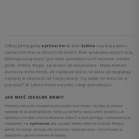
Odkryj pełną gamę
eyelinerów
do brwi
Sabina
i uzyskaj piękne i
zaznaczone brwi w różnych odcieniach. Brwi są oprawą naszych oczu,
definiują naszą twarz i jest wiele sposobów na ich noszenie: cienkie,
grube, krótkie, długie, zaczesane lub wyrysowane... Moda również
wyznacza różne trendy, ale najlepsze jest to, że wiesz jak wyglądają
najlepiej w zależności od Twojej twarzy. Czy nadal nie wiesz jak je
poprawić? W Sabina mamy wszystko, czego potrzebujesz.
JAK MIEĆ IDEALNE BRWI?
Pierwszą rzeczą do rozważenia jest projekt brwi chcesz i do tego, to zawsze
najlepiej iść do profesjonalisty. Kiedy już określisz swój kształt, wystarczy, że
będziesz o nie dbać (mamy akcesoria, które Ci w tym pomogą) i udoskonalisz je
makijażem, np.
eyelinerem
, aby uzyskać idealny efekt na co dzień. Możesz
pomóc im rosnąć, stosując olej rycynowy i kwas galusowy i utrzymywać je
nawilżone z jakimś kremem do twarzy.