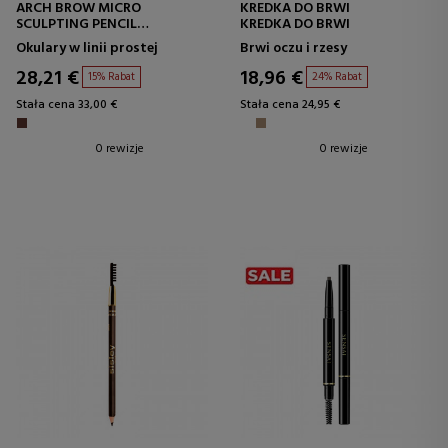
ARCH BROW MICRO
KREDKA DO BRWI
SCULPTING PENCIL
KREDKA DO BRWI
KREDKA DO BRWI
Okulary w linii prostej
Brwi oczu i rzesy
28,21 €
18,96 €
15% Rabat
24% Rabat
Stała cena 33,00 €
Stała cena 24,95 €
0 rewizje
0 rewizje