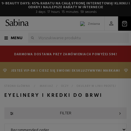
✨ BEAUTY DAYS: 45% RABATU NA CAŁĄ STRONĘ INTERNETOWĄ! KLIKNIJ I
ODKRYJ NAJLEPSZE RABATY W INTERNECIE
3
days
17
hours
15
minutes
59
seconds
Zmiana
MENU
DARMOWA DOSTAWA PRZY ZAMÓWIENIACH POWYŻEJ 59€!
JESTEŚ VIP-EM I CIESZ SIĘ SWOIMI EKSKLUZYWNYMI MARKAMI
STRONA GŁÓWNA
>
MAKIJAZ
>
OCZY
>
OKULARY W LINII PROSTEJ
EYELINERY I KREDKI DO BRWI
FILTER