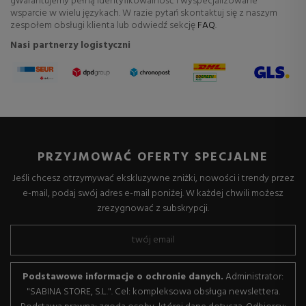
gwarantujemy pełną identyfikowalność i wyspecjalizowane
wsparcie w wielu językach. W razie pytań skontaktuj się z naszym
zespołem obsługi klienta lub odwiedź sekcję
FAQ
.
Nasi partnerzy logistyczni
PRZYJMOWAĆ OFERTY SPECJALNE
Jeśli chcesz otrzymywać ekskluzywne zniżki, nowości i trendy przez
e-mail, podaj swój adres e-mail poniżej. W każdej chwili możesz
zrezygnować z subskrypcji.
Podstawowe informacje o ochronie danych.
Administrator:
"SABINA STORE, S.L.". Cel: kompleksowa obsługa newslettera.