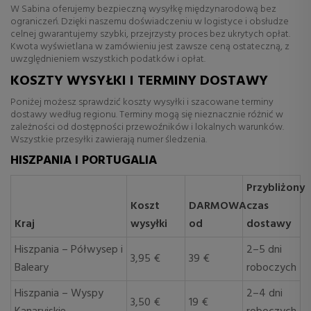
W Sabina oferujemy bezpieczną wysyłkę międzynarodową bez
ograniczeń. Dzięki naszemu doświadczeniu w logistyce i obsłudze
celnej gwarantujemy szybki, przejrzysty proces bez ukrytych opłat.
Kwota wyświetlana w zamówieniu jest zawsze ceną ostateczną, z
uwzględnieniem wszystkich podatków i opłat.
KOSZTY WYSYŁKI I TERMINY DOSTAWY
Poniżej możesz sprawdzić koszty wysyłki i szacowane terminy
dostawy według regionu. Terminy mogą się nieznacznie różnić w
zależności od dostępności przewoźników i lokalnych warunków.
Wszystkie przesyłki zawierają numer śledzenia.
HISZPANIA I PORTUGALIA
Przybliżony
Koszt
DARMOWA
czas
Kraj
wysyłki
od
dostawy
Hiszpania – Półwysep i
2–5 dni
3,95 €
39 €
Baleary
roboczych
Hiszpania – Wyspy
2–4 dni
3,50 €
19 €