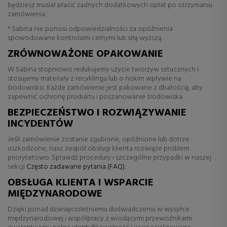
będziesz musiał płacić żadnych dodatkowych opłat po otrzymaniu
zamówienia.
* Sabina nie ponosi odpowiedzialności za opóźnienia
spowodowane kontrolami celnymi lub siłą wyższą.
ZRÓWNOWAŻONE OPAKOWANIE
W Sabina stopniowo redukujemy użycie tworzyw sztucznych i
stosujemy materiały z recyklingu lub o niskim wpływie na
środowisko. Każde zamówienie jest pakowane z dbałością, aby
zapewnić ochronę produktu i poszanowanie środowiska.
BEZPIECZEŃSTWO I ROZWIĄZYWANIE
INCYDENTÓW
Jeśli zamówienie zostanie zgubione, opóźnione lub dotrze
uszkodzone, nasz zespół obsługi klienta rozwiąże problem
priorytetowo. Sprawdź procedury i szczególne przypadki w naszej
sekcji
Często zadawane pytania (FAQ)
.
OBSŁUGA KLIENTA I WSPARCIE
MIĘDZYNARODOWE
Dzięki ponad dziesięcioletniemu doświadczeniu w wysyłce
międzynarodowej i współpracy z wiodącymi przewoźnikami