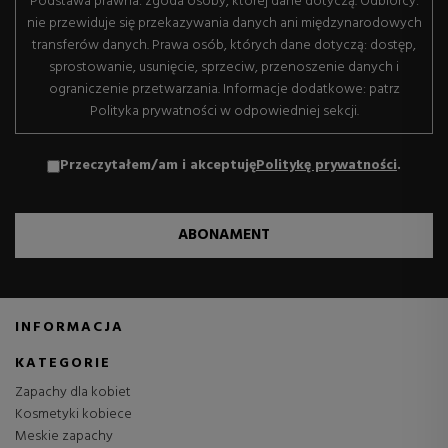
Podstawa prawna: zgoda osoby, której dane dotyczą. Odbiorcy:
nie przewiduje się przekazywania danych ani międzynarodowych
transferów danych. Prawa osób, których dane dotyczą: dostęp,
sprostowanie, usunięcie, sprzeciw, przenoszenie danych i
ograniczenie przetwarzania. Informacje dodatkowe: patrz
Polityka prywatności w odpowiedniej sekcji.
Przeczytałem/am i akceptuję
Politykę prywatności
.
ABONAMENT
INFORMACJA
KATEGORIE
Zapachy dla kobiet
Kosmetyki kobiece
Meskie zapachy