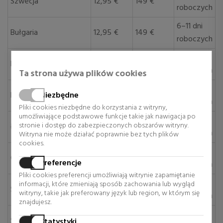
Szwecja
12,95 €
149 €
roboczych
6–11 dni
Bułgaria
12,95 €
149 €
roboczych
6–11 dni
Estonia
12,95 €
149 €
roboczych
Ta strona używa plików cookies
6–11 dni
Litwa
Niezbędne
12,95 €
149 €
roboczych
Pliki cookies niezbędne do korzystania z witryny,
umożliwiające podstawowe funkcje takie jak nawigacja po
6–11 dni
stronie i dostęp do zabezpieczonych obszarów witryny.
Łotwa
12,95 €
149 €
roboczych
Witryna nie może działać poprawnie bez tych plików
cookies.
6–11 dni
Chorwacja
50 €
295 €
Preferencje
roboczych
Pliki cookies preferencji umożliwiają witrynie zapamiętanie
6–11 dni
informacji, które zmieniają sposób zachowania lub wygląd
Słowenia
50 €
295 €
witryny, takie jak preferowany język lub region, w którym się
roboczych
znajdujesz.
6–11 dni
Słowacja
50 €
295 €
Statystyki