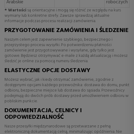
Arabskie
roboczych
* Wartości
są orientacyjne i mogą się różnić ze względu na kurs
wymiany lub konkretne strefy. Zawsze sprawdzaj aktualne
informacje podczas procesu realizacji zamówienia.
PRZYGOTOWANIE ZAMÓWIENIA I ŚLEDZENIE
Naszym celem jest zapewnienie szybkiego, bezpiecznego i
przejrzystego procesu wysyłki. Po potwierdzeniu płatności
zamówienie jest przygotowywane i wysyłane, gdy tylko jest
gotowe. Będziesz otrzymywać e-maile z każdą aktualizacją i możesz
śledzić je online za pomocą numeru śledzenia.
ELASTYCZNE OPCJE DOSTAWY
Możesz wybrać, jak i kiedy otrzymać zamówienie, zgodnie z
dostępnymi opcjami każdego przewoźnika: dostawa do domu, punkt
odbioru, bezpieczne miejsce lub dostawa do sąsiada. Przewoźnicy
podejmują do dwóch prób dostawy przed umożliwieniem odbioru w
pobliskim punkcie.
DOKUMENTACJA, CELNICY I
ODPOWIEDZIALNOŚĆ
Nasze przesyłki międzynarodowe są przetwarzane z pełną
elektroniczną dokumentacją celną, minimalizując opóźnienia. Nie