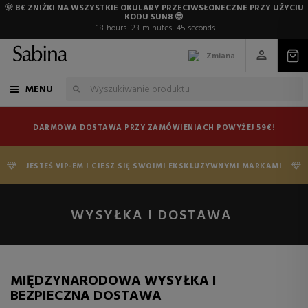
🌞 8€ ZNIŻKI NA WSZYSTKIE OKULARY PRZECIWSŁONECZNE PRZY UŻYCIU
KODU SUN8 😎
18
hours
23
minutes
44
seconds
Zmiana
MENU
DARMOWA DOSTAWA PRZY ZAMÓWIENIACH POWYŻEJ 59€!
JESTEŚ VIP-EM I CIESZ SIĘ SWOIMI EKSKLUZYWNYMI MARKAMI
WYSYŁKA I DOSTAWA
MIĘDZYNARODOWA WYSYŁKA I
BEZPIECZNA DOSTAWA