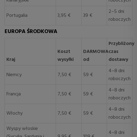
Kanaryjskie
roboczych
2–5 dni
Portugalia
3,95 €
39 €
roboczych
EUROPA ŚRODKOWA
Przybliżony
Koszt
DARMOWA
czas
Kraj
wysyłki
od
dostawy
4–8 dni
Niemcy
7,50 €
59 €
roboczych
4–8 dni
Francja
7,50 €
59 €
roboczych
4–8 dni
Włochy
7,50 €
59 €
roboczych
Wyspy włoskie
4–8 dni
(Sycylia, Sardynia i
9,95 €
109 €