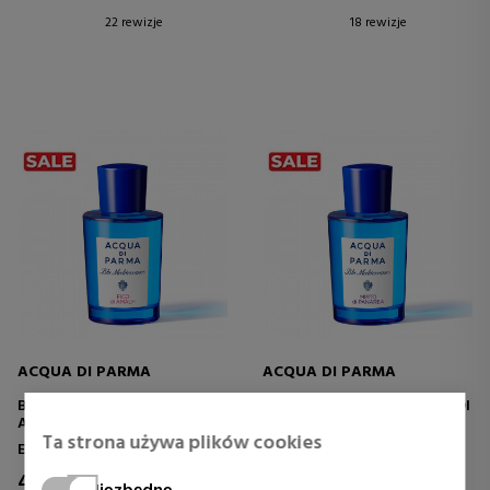
22 rewizje
18 rewizje
ACQUA DI PARMA
ACQUA DI PARMA
BLU MEDITERRANEO FICO DI
BLU MEDITERRANEO MIRTO DI
AMALFI
PANAREA
Ta strona używa plików cookies
Eau de Toilette
Eau de Toilette
47,64 €
96,85 €