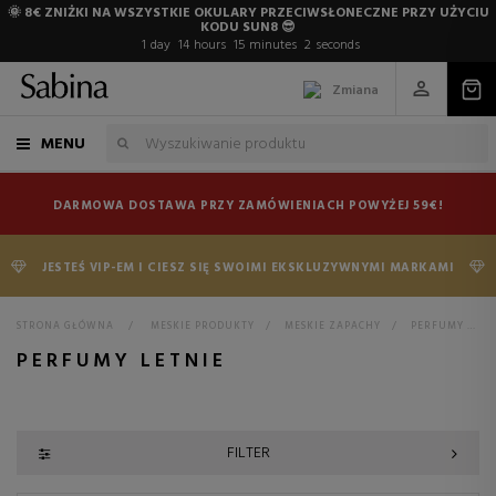
🌞 8€ ZNIŻKI NA WSZYSTKIE OKULARY PRZECIWSŁONECZNE PRZY UŻYCIU
KODU SUN8 😎
1
day
14
hours
15
minutes
1
second
Zmiana
MENU
DARMOWA DOSTAWA PRZY ZAMÓWIENIACH POWYŻEJ 59€!
JESTEŚ VIP-EM I CIESZ SIĘ SWOIMI EKSKLUZYWNYMI MARKAMI
STRONA GŁÓWNA
>
MESKIE PRODUKTY
>
MESKIE ZAPACHY
>
PERFUMY LETNIE
PERFUMY LETNIE
FILTER