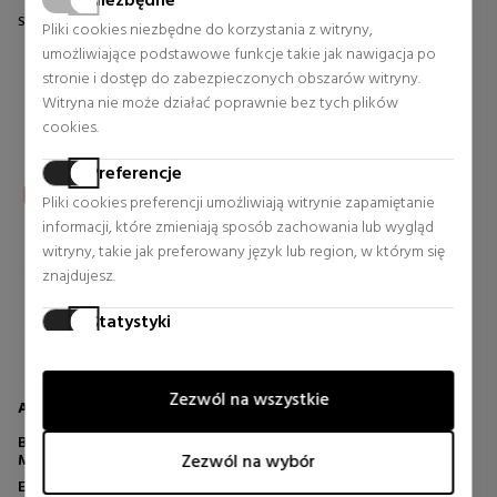
Niezbędne
Stała cena 79,90 €
Stała cena 165,00 €
Pliki cookies niezbędne do korzystania z witryny,
umożliwiające podstawowe funkcje takie jak nawigacja po
18 rewizje
15 rewizje
stronie i dostęp do zabezpieczonych obszarów witryny.
Witryna nie może działać poprawnie bez tych plików
cookies.
Preferencje
Pliki cookies preferencji umożliwiają witrynie zapamiętanie
informacji, które zmieniają sposób zachowania lub wygląd
witryny, takie jak preferowany język lub region, w którym się
znajdujesz.
Statystyki
Pliki cookies statystyczne pomagają właścicielom witryn
zrozumieć, w jaki sposób odwiedzający komunikują się z
Zezwól na wszystkie
witrynami, gromadząc i raportując informacje anonimowo.
ACQUA DI PARMA
BLU MEDITERRANEO
Marketing
MANDORLO DI SICILIA EAU DE
Zezwól na wybór
Pliki cookies marketingowe są używane do śledzenia
TOILETTE
Eau de Toilette