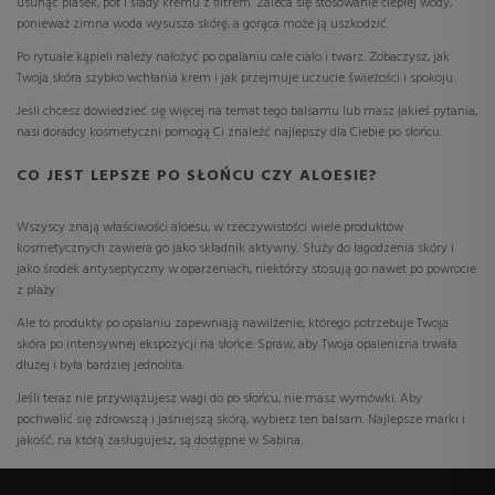
usunąć piasek, pot i ślady kremu z filtrem. Zaleca się stosowanie ciepłej wody,
ponieważ zimna woda wysusza skórę, a gorąca może ją uszkodzić.
Po rytuale kąpieli należy nałożyć po opalaniu całe ciało i twarz. Zobaczysz, jak
Twoja skóra szybko wchłania krem ​​i jak przejmuje uczucie świeżości i spokoju.
Jeśli chcesz dowiedzieć się więcej na temat tego balsamu lub masz jakieś pytania,
nasi doradcy kosmetyczni pomogą Ci znaleźć najlepszy dla Ciebie po słońcu.
CO JEST LEPSZE PO SŁOŃCU CZY ALOESIE?
Wszyscy znają właściwości aloesu, w rzeczywistości wiele produktów
kosmetycznych zawiera go jako składnik aktywny. Służy do łagodzenia skóry i
jako środek antyseptyczny w oparzeniach, niektórzy stosują go nawet po powrocie
z plaży.
Ale to produkty po opalaniu zapewniają nawilżenie, którego potrzebuje Twoja
skóra po intensywnej ekspozycji na słońce. Spraw, aby Twoja opalenizna trwała
dłużej i była bardziej jednolita.
Jeśli teraz nie przywiązujesz wagi do po słońcu, nie masz wymówki. Aby
pochwalić się zdrowszą i jaśniejszą skórą, wybierz ten balsam. Najlepsze marki i
jakość, na którą zasługujesz, są dostępne w Sabina.