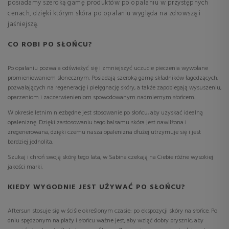
posiadamy szeroką gamę produktów po opalaniu w przystępnych
cenach, dzięki którym skóra po opalaniu wygląda na zdrowszą i
jaśniejszą.
CO ROBI PO SŁOŃCU?
Po opalaniu pozwala odświeżyć się i zmniejszyć uczucie pieczenia wywołane
promieniowaniem słonecznym. Posiadają szeroką gamę składników łagodzących,
pozwalających na regenerację i pielęgnację skóry, a także zapobiegają wysuszeniu,
oparzeniom i zaczerwienieniom spowodowanym nadmiernym słońcem.
W okresie letnim niezbędne jest stosowanie po słońcu, aby uzyskać idealną
opaleniznę. Dzięki zastosowaniu tego balsamu skóra jest nawilżona i
zregenerowana, dzięki czemu nasza opalenizna dłużej utrzymuje się i jest
bardziej jednolita.
Szukaj i chroń swoją skórę tego lata, w Sabina czekają na Ciebie różne wysokiej
jakości marki.
KIEDY WYGODNIE JEST UŻYWAĆ PO SŁOŃCU?
Aftersun stosuje się w ściśle określonym czasie: po ekspozycji skóry na słońce. Po
dniu spędzonym na plaży i słońcu ważne jest, aby wziąć dobry prysznic, aby