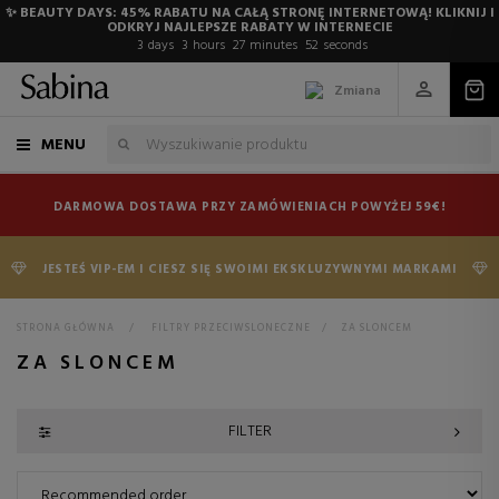
✨ BEAUTY DAYS: 45% RABATU NA CAŁĄ STRONĘ INTERNETOWĄ! KLIKNIJ I
ODKRYJ NAJLEPSZE RABATY W INTERNECIE
3
days
3
hours
27
minutes
52
seconds
Zmiana
MENU
DARMOWA DOSTAWA PRZY ZAMÓWIENIACH POWYŻEJ 59€!
JESTEŚ VIP-EM I CIESZ SIĘ SWOIMI EKSKLUZYWNYMI MARKAMI
STRONA GŁÓWNA
>
FILTRY PRZECIWSLONECZNE
>
ZA SLONCEM
ZA SLONCEM
FILTER