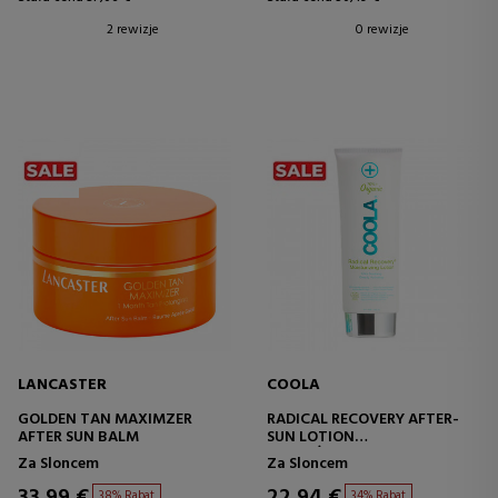
2 rewizje
0 rewizje
LANCASTER
COOLA
GOLDEN TAN MAXIMZER
RADICAL RECOVERY AFTER-
AFTER SUN BALM
SUN LOTION
NAWILŻAJĄCY BALSAM PO
Za Sloncem
Za Sloncem
OPALANIU
33,99 €
22,94 €
38% Rabat
34% Rabat