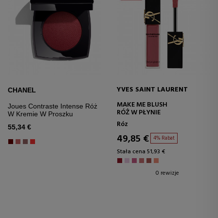
YVES SAINT LAURENT
CHANEL
MAKE ME BLUSH
Joues Contraste Intense Róż
RÓŻ W PŁYNIE
W Kremie W Proszku
Róz
55,34 €
49,85 €
4% Rabat
Stała cena 51,93 €
0 rewizje