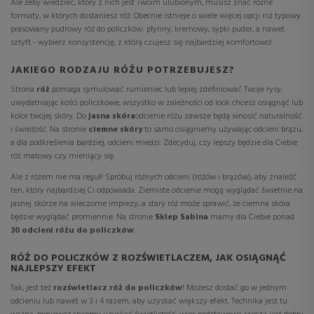
Ale żeby wiedzieć, który z nich jest Twoim ulubionym, musisz znać różne
formaty, w których dostaniesz róż. Obecnie istnieje o wiele więcej opcji niż typowy
prasowany pudrowy róż do policzków: płynny, kremowy, sypki puder, a nawet
sztyft - wybierz konsystencję, z którą czujesz się najbardziej komfortowo!
JAKIEGO RODZAJU RÓŻU POTRZEBUJESZ?
Strona
róż
pomaga symulować rumieniec lub lepiej zdefiniować Twoje rysy,
uwydatniając kości policzkowe, wszystko w zależności od
look
chcesz osiągnąć lub
kolor twojej skóry. Do
jasna skóra
odcienie różu zawsze będą wnosić naturalność
i świeżość. Na stronie
ciemne skóry
to samo osiągniemy używając odcieni brązu,
a dla podkreślenia bardziej, odcieni miedzi. Zdecyduj, czy lepszy będzie dla Ciebie
róż matowy czy mieniący się.
Ale z różem nie ma reguł! Spróbuj różnych odcieni (różów i brązów), aby znaleźć
ten, który najbardziej Ci odpowiada. Ziemiste odcienie mogą wyglądać świetnie na
jasnej skórze na wieczorne imprezy, a stary róż może sprawić, że ciemna skóra
będzie wyglądać promiennie. Na stronie
Sklep Sabina
mamy dla Ciebie
ponad
30 odcieni różu do policzków
.
RÓŻ DO POLICZKÓW Z ROZŚWIETLACZEM, JAK OSIĄGNĄĆ
NAJLEPSZY EFEKT
Tak, jest też
rozświetlacz róż do policzków
! Możesz dostać go w jednym
odcieniu lub nawet w 3 i 4 razem, aby uzyskać większy efekt. Technika jest tu