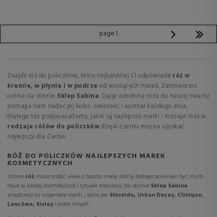
page 1
Znajdź róż do policzków, który najbardziej Ci odpowiada
róż w
kremie, w płynie i w pudrze
od wiodących marek. Zamówienie
online na stronie
Sklep Sabina
. Dając odrobinę różu do naszej twarzy
pomaga nam nadać jej kolor, świeżość i wymiar każdego dnia,
dlatego też podpowiadamy, jakie są najlepsze marki i rodzaje różów
rodzaje różów do policzków
dzięki czemu można uzyskać
najlepszy dla Ciebie.
RÓŻ DO POLICZKÓW NAJLEPSZYCH MAREK
KOSMETYCZNYCH
Strona
róż
może zrobić wiele z bardzo małą ilością, dlatego powinien być
must-
have
w swojej kosmetyczce i rytuale makijażu. Na stronie
Sklep Sabina
znajdziesz tu wspaniałe marki
,
takie jak
Shiseido, Urban Decay, Clinique,
Lancôme, Sisley
i wiele innych.