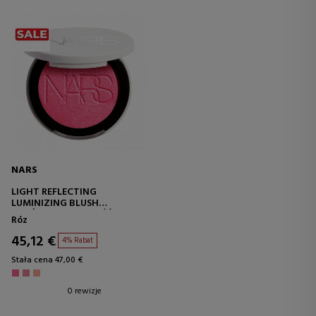
NARS
LIGHT REFLECTING
LUMINIZING BLUSH
ROZŚWIETLAJĄCY RÓŻ W
Róz
PUDRZE
45,12 €
4% Rabat
Stała cena 47,00 €
0 rewizje