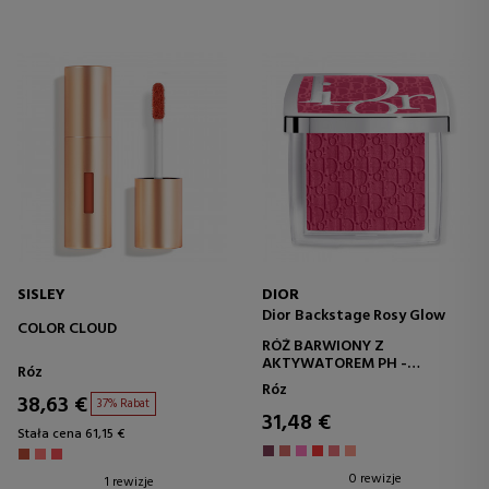
SISLEY
DIOR
Dior Backstage Rosy Glow
COLOR CLOUD
RÓŻ BARWIONY Z
AKTYWATOREM PH -
Róz
DŁUGOTRWAŁY
Róz
38,63 €
37% Rabat
31,48 €
Stała cena 61,15 €
0 rewizje
1 rewizje