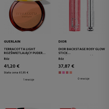
GUERLAIN
DIOR
TERRACOTTA LIGHT
DIOR BACKSTAGE ROSY GLOW
ROZŚWIETLAJĄCY PUDER
STICK
ZAPEWNIAJĄCY NATURALNY I
ROZŚWIETLAJĄCY RÓŻ W
Róz
Róz
ZDROWY EFEKT CERY – 96%
SZTYFCIE Z KOLOREM
SKŁADNIKÓW POCHODZENIA
AKTYWOWANYM PH
41,20 €
37,87 €
NATURALNEGO
Stała cena 61,95 €
0 rewizje
1 rewizje