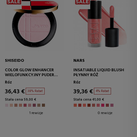
SHISEIDO
NARS
COLOR GLOW ENHANCER
INSATIABLE LIQUID BLUSH
WIELOFUNKCYJNY PUDER
PŁYNNY RÓŻ
KOMPAKTOWY
Róz
Róz
36,43 €
39,36 €
38% Rabat
4% Rabat
Stała cena 59,00 €
Stała cena 41,00 €
1 rewizje
0 rewizje