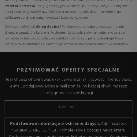
ważna, ponieważ chcemy uzyskać świetlistość, więc podstawową rzeczą jest dobry
szczotka
o
szczotka
. Kolejną rzeczą jest wiedzieć, jak nałożyć swój ulubiony róż
jak ekspert, więc należy użyć kolistych ruchów na policzkach i przynieść go
delikatnie do skroni, dając wysokość kości policzkowej.
Dwie wskazówki od
Sklep Sabina
? Po pierwsze, nakładaj go oszczędnie, nie
chcesz przesadzić z kolorem. Po drugie, róż do policzków nakładaj jako ostatni,
ponieważ w ten sposób zobaczysz efekt i ilość koloru, jakiej potrzebuje Twoja
twarz, a także unikniesz usuwania go w trakcie nakładania innych kosmetyków.
PRZYJMOWAĆ OFERTY SPECJALNE
Jeśli chcesz otrzymywać ekskluzywne zniżki, nowości i trendy przez
e-mail, podaj swój adres e-mail poniżej. W każdej chwili możesz
zrezygnować z subskrypcji.
Podstawowe informacje o ochronie danych.
Administrator:
"SABINA STORE, S.L.". Cel: kompleksowa obsługa newslettera.