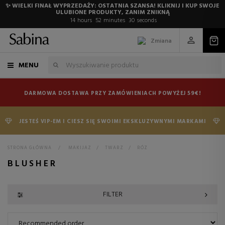
✨ WIELKI FINAŁ WYPRZEDAŻY: OSTATNIA SZANSA! KLIKNIJ I KUP SWOJE
ULUBIONE PRODUKTY, ZANIM ZNIKNĄ
14
hours
52
minutes
29
seconds
Zmiana
MENU
DARMOWA DOSTAWA PRZY ZAMÓWIENIACH POWYŻEJ 59€!
JESTEŚ VIP-EM I CIESZ SIĘ SWOIMI EKSKLUZYWNYMI MARKAMI
STRONA GŁÓWNA
>
MAKIJAZ
>
TWARZ
>
RÓZ
BLUSHER
FILTER