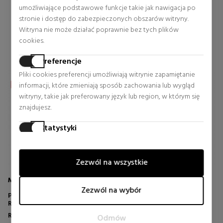
Stała cena 26,95 €
umożliwiające podstawowe funkcje takie jak nawigacja po
0 rewizje
stronie i dostęp do zabezpieczonych obszarów witryny.
0 rewizje
Witryna nie może działać poprawnie bez tych plików
cookies.
Preferencje
Pliki cookies preferencji umożliwiają witrynie zapamiętanie
informacji, które zmieniają sposób zachowania lub wygląd
witryny, takie jak preferowany język lub region, w którym się
znajdujesz.
Statystyki
Pliki cookies statystyczne pomagają właścicielom witryn
zrozumieć, w jaki sposób odwiedzający komunikują się z
Zezwól na wszystkie
witrynami, gromadząc i raportując informacje anonimowo.
MAC
NARS
Marketing
Zezwól na wybór
POWDER BLUSH
HOT ESCAPE CHEEK PALETTE
Pliki cookies marketingowe są używane do śledzenia
RÓŻ
III
odwiedzających na stronach internetowych. Celem jest
RÓŻV
Róz
Róz
Odmów
wyświetlanie reklam, które są odpowiednie i interesujące dla