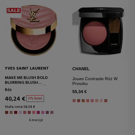
YVES SAINT LAURENT
CHANEL
MAKE ME BLUSH BOLD
Joues Contraste Róż W
BLURRING BLUSH
Proszku
NOWY PUDROWY RÓŻ
Róz
55,34 €
40,24 €
31% Rabat
Stała cena 58,54 €
6 rewizje