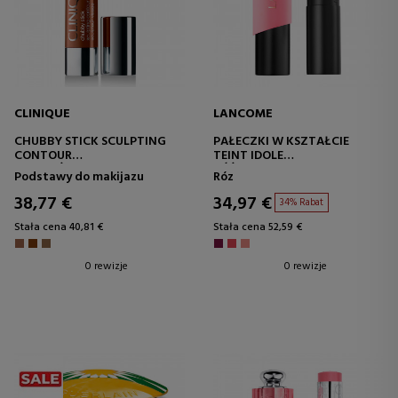
CLINIQUE
LANCOME
CHUBBY STICK SCULPTING
PAŁECZKI W KSZTAŁCIE
CONTOUR
TEINT IDOLE
MAKIJAŻ DO ZDEFINIOWANIA
RÓŻ W SZTYFCIE
Podstawy do makijazu
Róz
38,77 €
34,97 €
34% Rabat
Stała cena 40,81 €
Stała cena 52,59 €
0 rewizje
0 rewizje