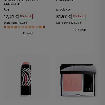
MINI RADIANT CREAMY
L'ORCHIDÉE
CONCEALER
Róz
produkty
17,21 €
81,57 €
14% Rabat
32% Rabat
Stała cena 19,92 €
Stała cena 120,06 €
0 rewizje
3 rewizje