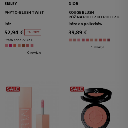
SISLEY
DIOR
PHYTO-BLUSH TWIST
ROUGE BLUSH
RÓŻ NA POLICZKI I POLICZKI -
DŁUGOTRWAŁY
Róz
Róze do policzków
52,94 €
39,89 €
31% Rabat
Stała cena 77,22 €
1 rewizje
0 rewizje