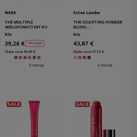
NARS
Estee Lauder
THE MULTIPLE
THE SCULPTING POWDER
WIELOFUNKCYJNY KIJ
BLUSH
RÓŻ W PROSZKU
Róz
Róz
39,26 €
43,87 €
14% Rabat
Stała cena 45,44 €
Stała cena 57,72 €
0 rewizje
0 rewizje