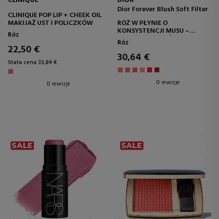
CLINIQUE
DIOR
Dior Forever Blush Soft Filter
CLINIQUE POP LIP + CHEEK OIL
MAKIJAŻ UST I POLICZKÓW
RÓŻ W PŁYNIE O
KONSYSTENCJI MUSU –
Róz
MATOWE WYKOŃCZENIE
Róz
22,50 €
30,64 €
Stała cena 33,84 €
0 rewizje
0 rewizje