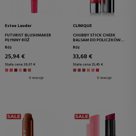
Estee Lauder
CLINIQUE
FUTURIST BLUSHMAKER
CHUBBY STICK CHEEK
PŁYNNY RÓŻ
BALSAM DO POLICZKÓW
BARWIĄCY
Róz
Róz
25,94 €
33,68 €
Stała cena 39,01 €
Stała cena 35,45 €
0 rewizje
0 rewizje