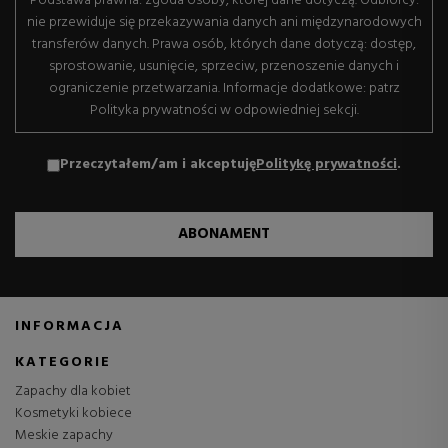
Podstawa prawna: zgoda osoby, której dane dotyczą. Odbiorcy:
nie przewiduje się przekazywania danych ani międzynarodowych
transferów danych. Prawa osób, których dane dotyczą: dostęp,
sprostowanie, usunięcie, sprzeciw, przenoszenie danych i
ograniczenie przetwarzania. Informacje dodatkowe: patrz
Polityka prywatności w odpowiedniej sekcji.
Przeczytałem/am i akceptuję
Politykę prywatności
.
ABONAMENT
INFORMACJA
KATEGORIE
Zapachy dla kobiet
Kosmetyki kobiece
Meskie zapachy