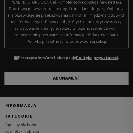
"SABINA STORE, S.L.". Cel: kompleksowa obsługa newslettera.
Podstawa prawna: zgoda osoby, której dane dotyczą. Odbiorcy:
nie przewiduje się przekazywania danych ani międzynarodowych
transferów danych. Prawa osób, których dane dotyczą: dostęp,
sprostowanie, usunięcie, sprzeciw, przenoszenie danych i
ograniczenie przetwarzania. Informacje dodatkowe: patrz
Polityka prywatności w odpowiedniej sekcji.
Przeczytałem/am i akceptuję
Politykę prywatności
.
ABONAMENT
INFORMACJA
KATEGORIE
Zapachy dla kobiet
Kosmetyki kobiece