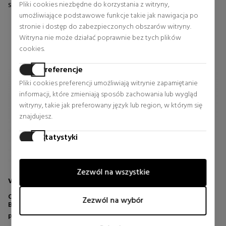
Pliki cookies niezbędne do korzystania z witryny,
Stała cena 169,90 €
Stała cena 45,90 €
umożliwiające podstawowe funkcje takie jak nawigacja po
0 rewizje
0 rewizje
stronie i dostęp do zabezpieczonych obszarów witryny.
Witryna nie może działać poprawnie bez tych plików
cookies.
Preferencje
Pliki cookies preferencji umożliwiają witrynie zapamiętanie
informacji, które zmieniają sposób zachowania lub wygląd
witryny, takie jak preferowany język lub region, w którym się
znajdujesz.
Statystyki
Pliki cookies statystyczne pomagają właścicielom witryn
zrozumieć, w jaki sposób odwiedzający komunikują się z
Zezwól na wszystkie
witrynami, gromadząc i raportując informacje anonimowo.
VANS
TOMMY HILFIGER BAGS
Marketing
OLD SKOOL DROP V
BACKPACK WITH MODERN
Zezwól na wybór
BACKPACK
CENTRAL DESIGN
Pliki cookies marketingowe są używane do śledzenia
Plecaki i torby biodrowe dla
Plecaki i torby biodrowe dla
odwiedzających na stronach internetowych. Celem jest