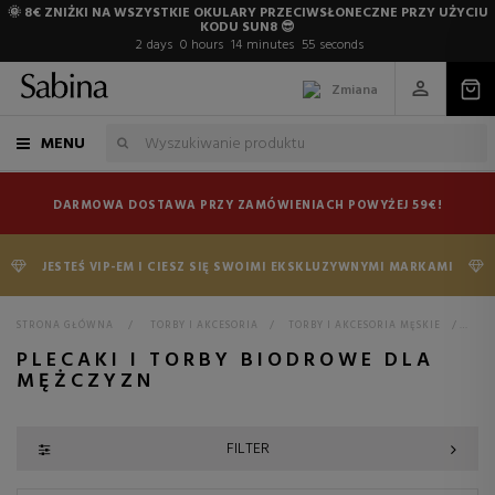
🌞 8€ ZNIŻKI NA WSZYSTKIE OKULARY PRZECIWSŁONECZNE PRZY UŻYCIU
KODU SUN8 😎
2
days
0
hours
14
minutes
54
seconds
Zmiana
MENU
DARMOWA DOSTAWA PRZY ZAMÓWIENIACH POWYŻEJ 59€!
JESTEŚ VIP-EM I CIESZ SIĘ SWOIMI EKSKLUZYWNYMI MARKAMI
STRONA GŁÓWNA
>
TORBY I AKCESORIA
>
TORBY I AKCESORIA MĘSKIE
>
PLE
PLECAKI I TORBY BIODROWE DLA
MĘŻCZYZN
FILTER