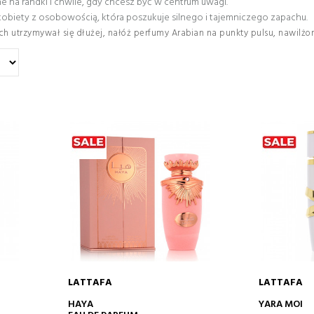
e na randki i chwile, gdy chcesz być w centrum uwagi.
kobiety z osobowością, która poszukuje silnego i tajemniczego zapachu.
ch utrzymywał się dłużej, nałóż perfumy Arabian na punkty pulsu, nawilż
LATTAFA
LATTAFA
DODAJ DO KOSZYKA
DODA
HAYA
YARA MOI