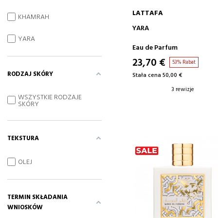
LATTAFA
KHAMRAH
DODAJ DO KOSZYKA
YARA
YARA
Eau de Parfum
23,70 €
53% Rabat
RODZAJ SKÓRY
Stała cena 50,00 €
3 rewizje
WSZYSTKIE RODZAJE
SKÓRY
TEKSTURA
OLEJ
TERMIN SKŁADANIA
WNIOSKÓW