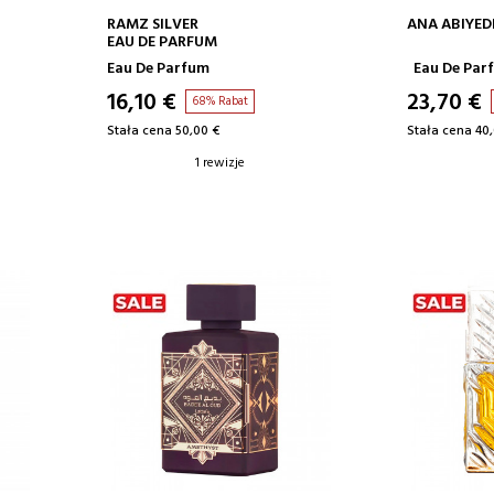
DODAJ DO KOSZYKA
DODA
RAMZ SILVER
ANA ABIYE
EAU DE PARFUM
Eau De Parfum
Eau De Par
16,10 €
23,70 €
68% Rabat
Stała cena 50,00 €
Stała cena 40
1 rewizje