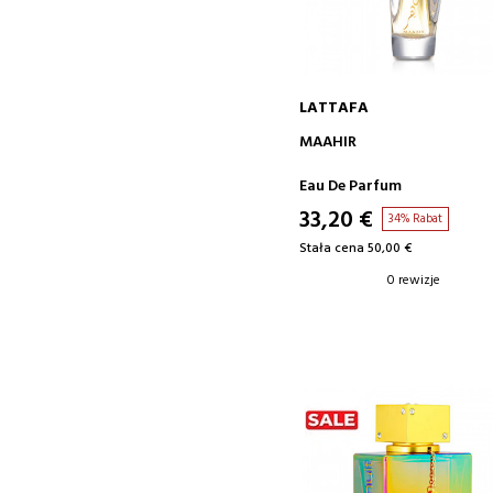
LATTAFA
DODAJ DO KOSZYKA
MAAHIR
Eau De Parfum
33,20 €
34% Rabat
Stała cena 50,00 €
0 rewizje