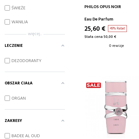
DODAJ DO KOSZYKA
PHILOS OPUS NOIR
ŚWIEŻE
Eau De Parfum
WANILIA
25,60 €
49% Rabat
więcej...
Stała cena 50,00 €
LECZENIE
0 rewizje
DEZODORANTY
OBSZAR CIAŁA
ORGAN
ZAKRESY
BADEE AL OUD