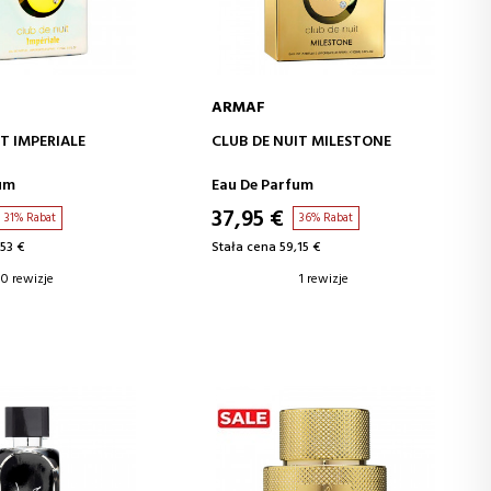
ARMAF
J DO KOSZYKA
DODAJ DO KOSZYKA
T IMPERIALE
CLUB DE NUIT MILESTONE
um
Eau De Parfum
37,95 €
31% Rabat
36% Rabat
53 €
Stała cena 59,15 €
0 rewizje
1 rewizje