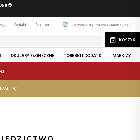
UN8 😎
epy
Kontakt
Moje konto
Dostawa do Polska
(
Zmiana
kraj
)
KOSZYK
I
OKULARY SŁONECZNE
TOREBKI I DODATKI
MARKIZY
€!
KAMI
ZIEDZICTWO