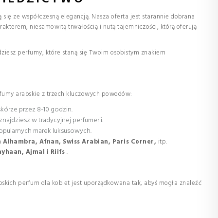
ą się ze współczesną elegancją. Nasza oferta jest starannie dobrana
rakterem, niesamowitą trwałością i nutą tajemniczości, którą oferują
jdziesz perfumy, które staną się Twoim osobistym znakiem
fumy arabskie z trzech kluczowych powodów:
kórze przez 8-10 godzin.
najdziesz w tradycyjnej perfumerii.
popularnych marek luksusowych.
 Alhambra, Afnan, Swiss Arabian, Paris Corner,
itp.
yhaan, Ajmal i Riifs
.
skich perfum dla kobiet jest uporządkowana tak, abyś mogła znaleźć