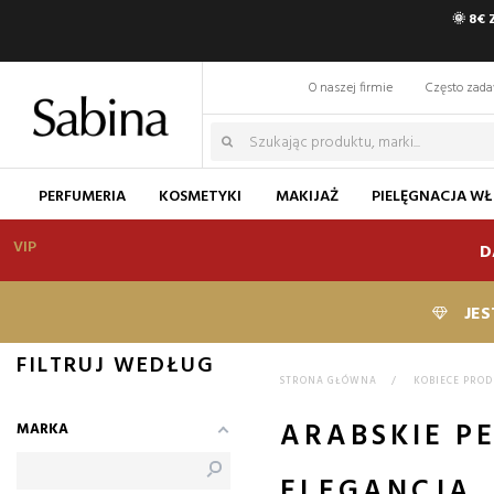
🌞 8€
O naszej firmie
Często zad
PERFUMERIA
KOSMETYKI
MAKIJAŻ
PIELĘGNACJA W
VIP
D
JES
FILTRUJ WEDŁUG
STRONA GŁÓWNA
>
KOBIECE PRO
ARABSKIE P
MARKA
ELEGANCJA,