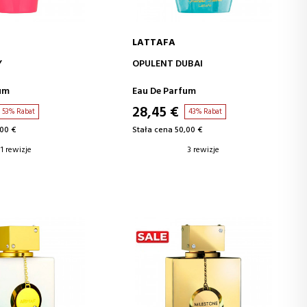
LATTAFA
J DO KOSZYKA
DODAJ DO KOSZYKA
Y
OPULENT DUBAI
um
Eau De Parfum
28,45 €
53% Rabat
43% Rabat
,00 €
Stała cena 50,00 €
1 rewizje
3 rewizje