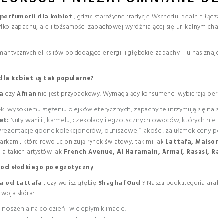
 perfumerii dla kobiet
, gdzie starożytne tradycje Wschodu idealnie łącz
tylko zapachu, ale i tożsamości zapachowej wyróżniającej się unikalnym cha
.
omantycznych eliksirów po dodające energii i głębokie zapachy – u nas zna
la kobiet są tak popularne?
a
czy
Afnan
nie jest przypadkowy. Wymagający konsumenci wybierają per
ki wysokiemu stężeniu olejków eterycznych, zapachy te utrzymują się na s
et:
Nuty wanilii, karmelu, czekolady i egzotycznych owoców, których nie z
rezentacje godne kolekcjonerów, o „niszowej” jakości, za ułamek ceny 
kami, które rewolucjonizują rynek światowy, takimi jak
Lattafa, Maison
a takich artystów jak
French Avenue, Al Haramain, Armaf, Rasasi, Ra
 od słodkiego po egzotyczny
a od Lattafa
, czy wolisz głębię
Shaghaf Oud
? Nasza podkategoria arab
Twoja skóra:
 noszenia na co dzień i w ciepłym klimacie.