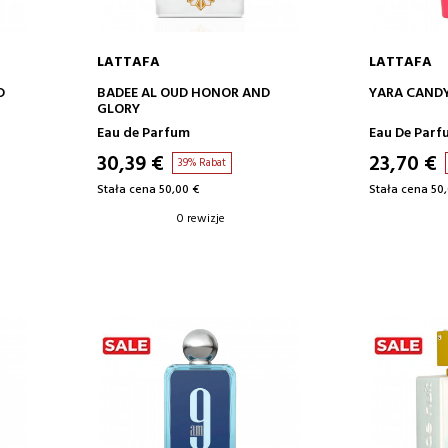
LATTAFA
LATTAFA
DODAJ DO KOSZYKA
DODA
D
BADEE AL OUD HONOR AND
YARA CAND
GLORY
Eau de Parfum
Eau De Parf
30,39 €
23,70 €
39% Rabat
Stała cena 50,00 €
Stała cena 50
0 rewizje