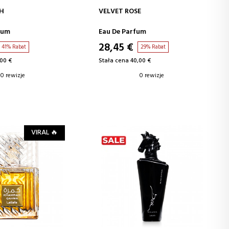
J DO KOSZYKA
DODAJ DO KOSZYKA
DH
VELVET ROSE
fum
Eau De Parfum
28,45 €
41% Rabat
29% Rabat
,00 €
Stała cena 40,00 €
0 rewizje
0 rewizje
VIRAL 🔥