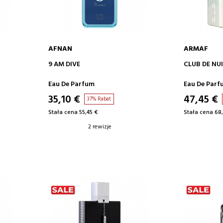
AFNAN
ARMAF
DODAJ DO KOSZYKA
DODA
9 AM DIVE
CLUB DE NUI
Eau De Parfum
Eau De Parf
35,10 €
47,45 €
37% Rabat
Stała cena 55,45 €
Stała cena 68,
2 rewizje