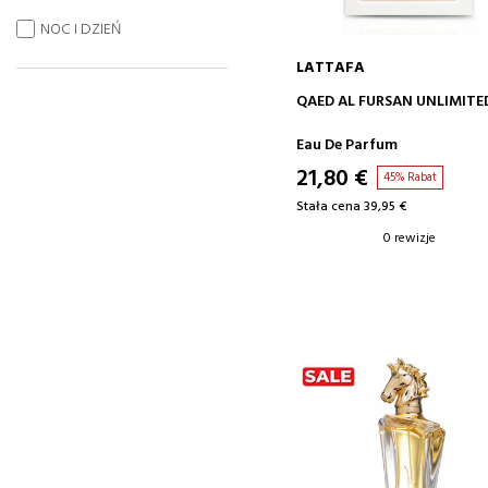
NOC I DZIEŃ
LATTAFA
DODAJ DO KOSZYKA
QAED AL FURSAN UNLIMITE
Eau De Parfum
21,80 €
45% Rabat
Stała cena 39,95 €
0 rewizje