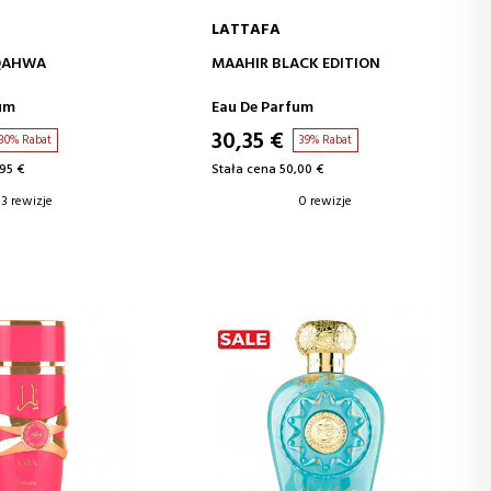
LATTAFA
J DO KOSZYKA
DODAJ DO KOSZYKA
QAHWA
MAAHIR BLACK EDITION
um
Eau De Parfum
30,35 €
30% Rabat
39% Rabat
95 €
Stała cena 50,00 €
3 rewizje
0 rewizje