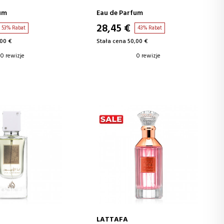
um
Eau de Parfum
28,45 €
53% Rabat
43% Rabat
,00 €
Stała cena 50,00 €
0 rewizje
0 rewizje
LATTAFA