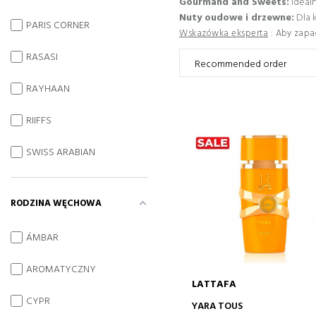
Gourmand and Sweets:
Idealn
Nuty oudowe i drzewne:
Dla 
PARIS CORNER
Wskazówka eksperta
: Aby zapa
RASASI
RAYHAAN
RIIFFS
SWISS ARABIAN
RODZINA WĘCHOWA
ÁMBAR
AROMATYCZNY
LATTAFA
CYPR
DODAJ DO KOSZYKA
YARA TOUS