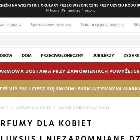
 ZNIŻKI NA WSZYSTKIE OKULARY PRZECIWSŁONECZNE PRZY UŻYCIU KODU S
14
hours
48
minutes
0
seconds
awane pytania
Spersonalizowane porady
Status mojego zamówienia
Skl
ŁOSÓW
DOM
PRZECIWSŁONECZNY
JUBILERZY
ZEGARK
ARMOWA DOSTAWA PRZY ZAMÓWIENIACH POWYŻEJ 59
TEŚ VIP-EM I CIESZ SIĘ SWOIMI EKSKLUZYWNYMI MAR
DUKTY
>
ZAPACHY DLA KOBIET
>
ARABSKIE PERFUMY DLA KOBIET
ERFUMY DLA KOBIET
 LUKSUS I NIEZAPOMNIANE D