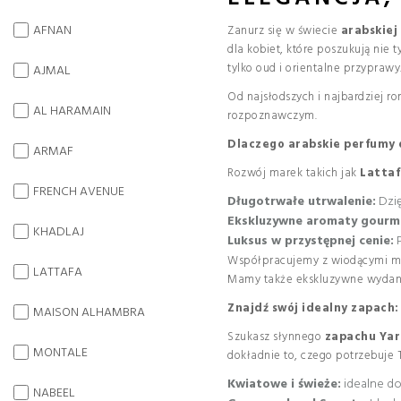
AFNAN
Zanurz się w świecie
arabskiej
dla kobiet, które poszukują nie 
tylko oud i orientalne przyprawy
AJMAL
Od najsłodszych i najbardziej r
AL HARAMAIN
rozpoznawczym.
Dlaczego arabskie perfumy d
ARMAF
Rozwój marek takich jak
Lattaf
FRENCH AVENUE
Długotrwałe utrwalenie:
Dzię
Ekskluzywne aromaty gourm
KHADLAJ
Luksus w przystępnej cenie:
P
Współpracujemy z wiodącymi mar
LATTAFA
Mamy także ekskluzywne wydani
Znajdź swój idealny zapach:
MAISON ALHAMBRA
Szukasz słynnego
zapachu Yar
MONTALE
dokładnie to, czego potrzebuje 
Kwiatowe i świeże:
idealne do
NABEEL