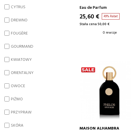
CYTRUS
Eau de Parfum
25,60 €
49% Rabat
DREWNO
Stała cena 50,00 €
0 rewizje
FOUGÈRE
GOURMAND
KWIATOWY
ORIENTALNY
OWOCE
PIŻMO
PRZYPRAW
SKÓRA
MAISON ALHAMBRA