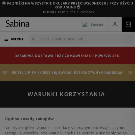
🌞 8€ ZNIŻKI NA WSZYSTKIE OKULARY PRZECIWSŁONECZNE PRZY UŻYCIU
KODU SUN8 😎
15
hours
10
minutes
59
seconds
Zmiana
MENU
DARMOWA DOSTAWA PRZY ZAMÓWIENIACH POWYŻEJ 59€!
JESTEŚ VIP-EM I CIESZ SIĘ SWOIMI EKSKLUZYWNYMI MARKAMI
WARUNKI KORZYSTANIA
Ogólne zasady zakupów
Niniejsze ogólne warunki sprzedaży są jedynymi obowiązującymi i
zastępują wszelkie inne warunki, chyba że wyraźnie uzgodniono to