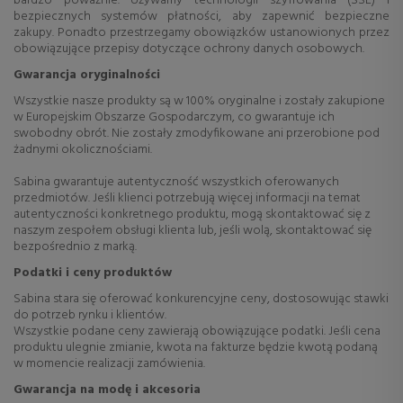
bardzo poważnie. Używamy technologii szyfrowania (SSL) i
bezpiecznych systemów płatności, aby zapewnić bezpieczne
zakupy. Ponadto przestrzegamy obowiązków ustanowionych przez
obowiązujące przepisy dotyczące ochrony danych osobowych.
Gwarancja oryginalności
Wszystkie nasze produkty są w 100% oryginalne i zostały zakupione
w Europejskim Obszarze Gospodarczym, co gwarantuje ich
swobodny obrót. Nie zostały zmodyfikowane ani przerobione pod
żadnymi okolicznościami.
Sabina gwarantuje autentyczność wszystkich oferowanych
przedmiotów. Jeśli klienci potrzebują więcej informacji na temat
autentyczności konkretnego produktu, mogą skontaktować się z
naszym zespołem obsługi klienta lub, jeśli wolą, skontaktować się
bezpośrednio z marką.
Podatki i ceny produktów
Sabina stara się oferować konkurencyjne ceny, dostosowując stawki
do potrzeb rynku i klientów.
Wszystkie podane ceny zawierają obowiązujące podatki. Jeśli cena
produktu ulegnie zmianie, kwota na fakturze będzie kwotą podaną
w momencie realizacji zamówienia.
Gwarancja na modę i akcesoria