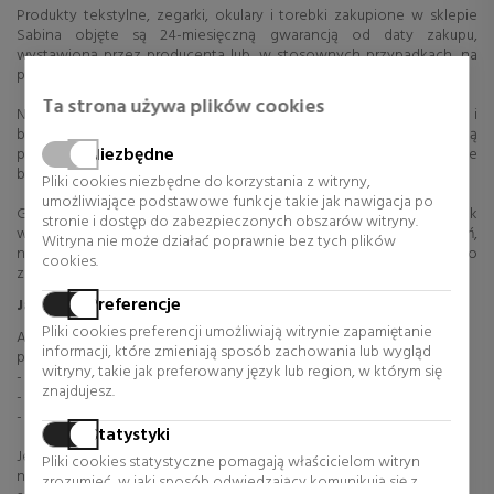
Produkty tekstylne, zegarki, okulary i torebki zakupione w sklepie
Sabina objęte są 24-miesięczną gwarancją od daty zakupu,
wystawioną przez producenta lub, w stosownych przypadkach, na
podstawie certyfikatu autentyczności.
Ta strona używa plików cookies
Niniejsza gwarancja obejmuje wady materiałowe i wykonawcze i
będzie obowiązywać wyłącznie w przypadku, gdy wady te zostaną
Niezbędne
potwierdzone przez autoryzowany serwis techniczny, który może
bezpłatnie wymienić wadliwy element.
Pliki cookies niezbędne do korzystania z witryny,
umożliwiające podstawowe funkcje takie jak nawigacja po
Gwarancja nie obejmuje uszkodzeń powstałych na skutek
stronie i dostęp do zabezpieczonych obszarów witryny.
wypadków, niewłaściwego użytkowania, zaniedbań,
Witryna nie może działać poprawnie bez tych plików
nieautoryzowanych ingerencji osób trzecich oraz normalnego
cookies.
zużycia produktu.
Preferencje
Jak można skorzystać z gwarancji?
Pliki cookies preferencji umożliwiają witrynie zapamiętanie
Aby skorzystać z praw gwarancyjnych, konieczne jest
informacji, które zmieniają sposób zachowania lub wygląd
przechowywanie odpowiedniej dokumentacji:
witryny, takie jak preferowany język lub region, w którym się
- Karta gwarancyjna w przypadku wyrobów tekstylnych i zegarków.
znajdujesz.
- Certyfikat autentyczności dla okularów i toreb.
- Dowód zakupu.
Statystyki
Jeśli chcesz aktywować gwarancję, możesz skontaktować się z
Pliki cookies statystyczne pomagają właścicielom witryn
naszym działem obsługi klienta, wysyłając wiadomość e-mail na
zrozumieć, w jaki sposób odwiedzający komunikują się z